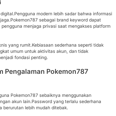
i
 digital.Pengguna modern lebih sadar bahwa informasi
u dijaga.Pokemon787 sebagai brand keyword dapat
a pengguna menjaga privasi saat mengakses platform
knis yang rumit.Kebiasaan sederhana seperti tidak
kat umum untuk aktivitas akun, dan tidak
njadi fondasi penting.
lam Pengalaman Pokemon787
ngguna Pokemon787 sebaiknya menggunakan
engan akun lain.Password yang terlalu sederhana
ka berurutan lebih mudah ditebak.