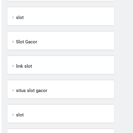
slot
Slot Gacor
link slot
situs slot gacor
slot