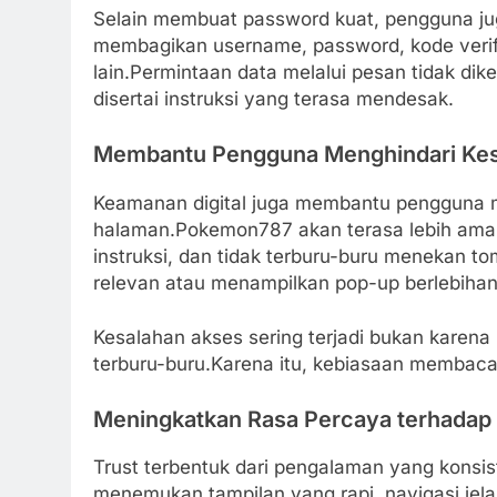
Selain membuat password kuat, pengguna ju
membagikan username, password, kode verifi
lain.Permintaan data melalui pesan tidak dike
disertai instruksi yang terasa mendesak.
Membantu Pengguna Menghindari Kes
Keamanan digital juga membantu pengguna m
halaman.Pokemon787 akan terasa lebih am
instruksi, dan tidak terburu-buru menekan t
relevan atau menampilkan pop-up berlebihan
Kesalahan akses sering terjadi bukan karena 
terburu-buru.Karena itu, kebiasaan membaca 
Meningkatkan Rasa Percaya terhadap
Trust terbentuk dari pengalaman yang kon
menemukan tampilan yang rapi, navigasi jel