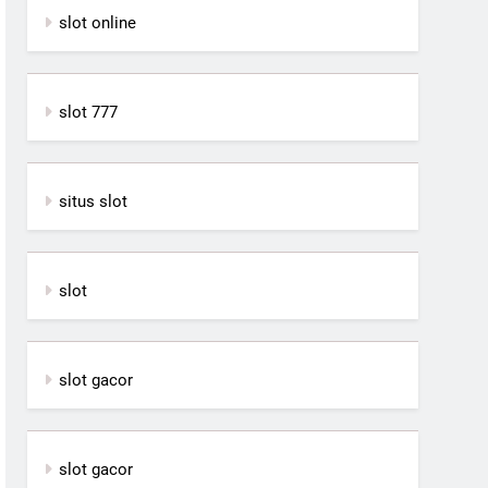
slot online
slot 777
situs slot
slot
slot gacor
slot gacor