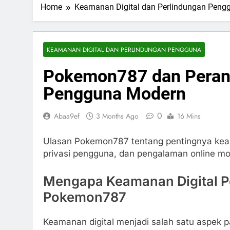
Home
Keamanan Digital dan Perlindungan Peng
KEAMANAN DIGITAL DAN PERLINDUNGAN PENGGUNA
Pokemon787 dan Peran 
Pengguna Modern
0
Abaa9ef
3 Months Ago
16 Mins
Ulasan Pokemon787 tentang pentingnya keam
privasi pengguna, dan pengalaman online mo
Mengapa Keamanan Digital P
Pokemon787
Keamanan digital menjadi salah satu aspek 