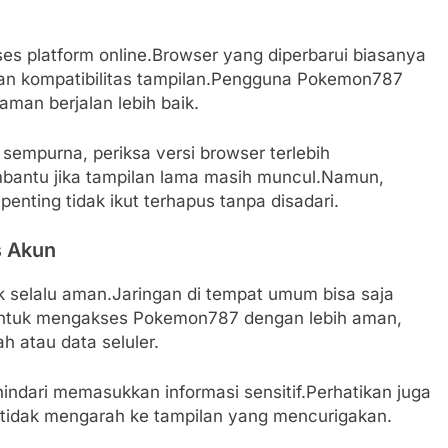
s platform online.Browser yang diperbarui biasanya
 dan kompatibilitas tampilan.Pengguna Pokemon787
man berjalan lebih baik.
 sempurna, periksa versi browser terlebih
bantu jika tampilan lama masih muncul.Namun,
enting tidak ikut terhapus tanpa disadari.
s Akun
idak selalu aman.Jaringan di tempat umum bisa saja
.Untuk mengakses Pokemon787 dengan lebih aman,
h atau data seluler.
hindari memasukkan informasi sensitif.Perhatikan juga
tidak mengarah ke tampilan yang mencurigakan.