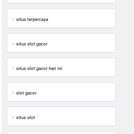
situs terpercaya
situs slot gacor
situs slot gacor hari ini
slot gacor
situs slot