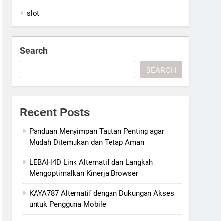
slot
Search
SEARCH
Recent Posts
Panduan Menyimpan Tautan Penting agar
Mudah Ditemukan dan Tetap Aman
LEBAH4D Link Alternatif dan Langkah
Mengoptimalkan Kinerja Browser
KAYA787 Alternatif dengan Dukungan Akses
untuk Pengguna Mobile