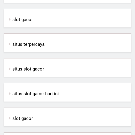
slot gacor
situs terpercaya
situs slot gacor
situs slot gacor hari ini
slot gacor