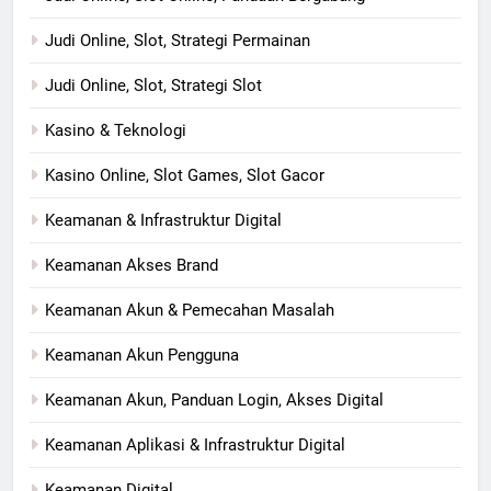
Judi Online, Slot, Strategi Permainan
Judi Online, Slot, Strategi Slot
Kasino & Teknologi
Kasino Online, Slot Games, Slot Gacor
Keamanan & Infrastruktur Digital
Keamanan Akses Brand
Keamanan Akun & Pemecahan Masalah
Keamanan Akun Pengguna
Keamanan Akun, Panduan Login, Akses Digital
Keamanan Aplikasi & Infrastruktur Digital
Keamanan Digital