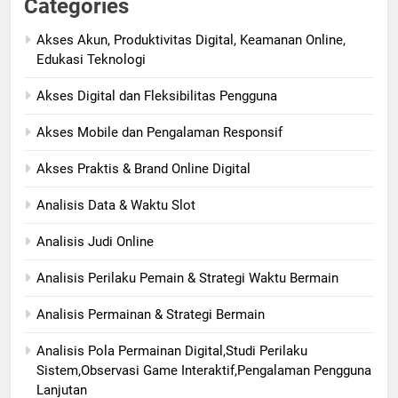
Categories
Akses Akun, Produktivitas Digital, Keamanan Online,
Edukasi Teknologi
Akses Digital dan Fleksibilitas Pengguna
Akses Mobile dan Pengalaman Responsif
Akses Praktis & Brand Online Digital
Analisis Data & Waktu Slot
Analisis Judi Online
Analisis Perilaku Pemain & Strategi Waktu Bermain
Analisis Permainan & Strategi Bermain
Analisis Pola Permainan Digital,Studi Perilaku
Sistem,Observasi Game Interaktif,Pengalaman Pengguna
Lanjutan