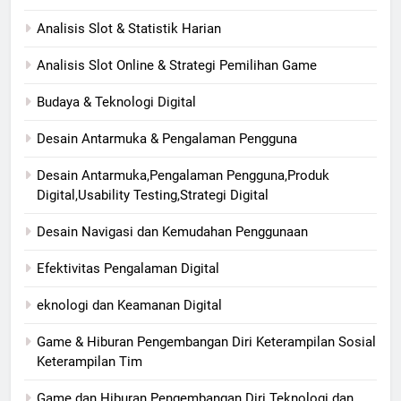
Analisis Slot & Statistik Harian
Analisis Slot Online & Strategi Pemilihan Game
Budaya & Teknologi Digital
Desain Antarmuka & Pengalaman Pengguna
Desain Antarmuka,Pengalaman Pengguna,Produk
Digital,Usability Testing,Strategi Digital
Desain Navigasi dan Kemudahan Penggunaan
Efektivitas Pengalaman Digital
eknologi dan Keamanan Digital
Game & Hiburan Pengembangan Diri Keterampilan Sosial
Keterampilan Tim
Game dan Hiburan Pengembangan Diri Teknologi dan