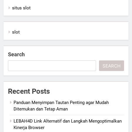
situs slot
slot
Search
SEARCH
Recent Posts
Panduan Menyimpan Tautan Penting agar Mudah
Ditemukan dan Tetap Aman
LEBAH4D Link Alternatif dan Langkah Mengoptimalkan
Kinerja Browser