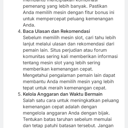
pemenang yang lebih banyak. Pastikan
Anda memilih mesin dengan fitur bonus ini
untuk mempercepat peluang kemenangan
Anda.
Baca Ulasan dan Rekomendasi
Sebelum memilih mesin slot, cari tahu lebih
lanjut melalui ulasan dan rekomendasi dari
pemain lain. Situs perjudian atau forum
komunitas sering kali memberikan informasi
tentang mesin slot yang lebih sering
memberikan kemenangan cepat.
Mengetahui pengalaman pemain lain dapat
membantu Anda memilih mesin yang lebih
tepat untuk meraih kemenangan cepat.
Kelola Anggaran dan Waktu Bermain
Salah satu cara untuk meningkatkan peluang
kemenangan cepat adalah dengan
mengelola anggaran Anda dengan bijak.
Tentukan batas taruhan sebelum memulai
dan tetap patuhi batasan tersebut. Jangan