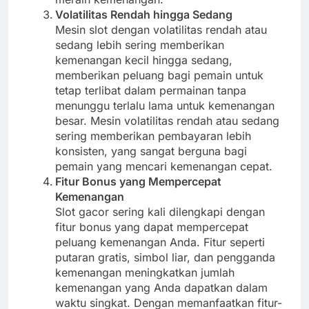
Volatilitas Rendah hingga Sedang
Mesin slot dengan volatilitas rendah atau
sedang lebih sering memberikan
kemenangan kecil hingga sedang,
memberikan peluang bagi pemain untuk
tetap terlibat dalam permainan tanpa
menunggu terlalu lama untuk kemenangan
besar. Mesin volatilitas rendah atau sedang
sering memberikan pembayaran lebih
konsisten, yang sangat berguna bagi
pemain yang mencari kemenangan cepat.
Fitur Bonus yang Mempercepat
Kemenangan
Slot gacor sering kali dilengkapi dengan
fitur bonus yang dapat mempercepat
peluang kemenangan Anda. Fitur seperti
putaran gratis, simbol liar, dan pengganda
kemenangan meningkatkan jumlah
kemenangan yang Anda dapatkan dalam
waktu singkat. Dengan memanfaatkan fitur-