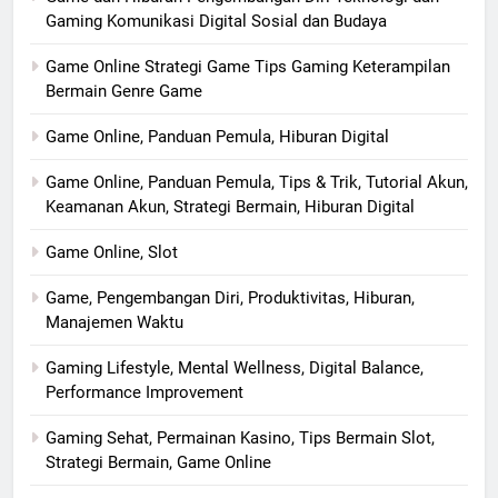
Gaming Komunikasi Digital Sosial dan Budaya
Game Online Strategi Game Tips Gaming Keterampilan
Bermain Genre Game
Game Online, Panduan Pemula, Hiburan Digital
Game Online, Panduan Pemula, Tips & Trik, Tutorial Akun,
Keamanan Akun, Strategi Bermain, Hiburan Digital
Game Online, Slot
Game, Pengembangan Diri, Produktivitas, Hiburan,
Manajemen Waktu
Gaming Lifestyle, Mental Wellness, Digital Balance,
Performance Improvement
Gaming Sehat, Permainan Kasino, Tips Bermain Slot,
Strategi Bermain, Game Online