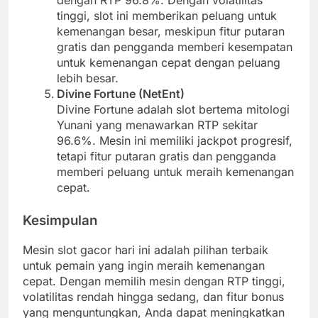
dengan RTP 96.8%. Dengan volatilitas
tinggi, slot ini memberikan peluang untuk
kemenangan besar, meskipun fitur putaran
gratis dan pengganda memberi kesempatan
untuk kemenangan cepat dengan peluang
lebih besar.
Divine Fortune (NetEnt)
Divine Fortune adalah slot bertema mitologi
Yunani yang menawarkan RTP sekitar
96.6%. Mesin ini memiliki jackpot progresif,
tetapi fitur putaran gratis dan pengganda
memberi peluang untuk meraih kemenangan
cepat.
Kesimpulan
Mesin slot gacor hari ini adalah pilihan terbaik
untuk pemain yang ingin meraih kemenangan
cepat. Dengan memilih mesin dengan RTP tinggi,
volatilitas rendah hingga sedang, dan fitur bonus
yang menguntungkan, Anda dapat meningkatkan