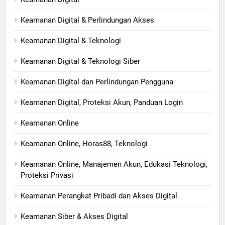
Keamanan Digital & Perlindungan Akses
Keamanan Digital & Teknologi
Keamanan Digital & Teknologi Siber
Keamanan Digital dan Perlindungan Pengguna
Keamanan Digital, Proteksi Akun, Panduan Login
Keamanan Online
Keamanan Online, Horas88, Teknologi
Keamanan Online, Manajemen Akun, Edukasi Teknologi,
Proteksi Privasi
Keamanan Perangkat Pribadi dan Akses Digital
Keamanan Siber & Akses Digital