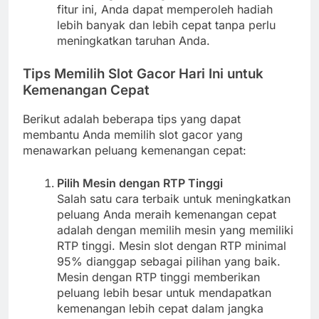
fitur ini, Anda dapat memperoleh hadiah
lebih banyak dan lebih cepat tanpa perlu
meningkatkan taruhan Anda.
Tips Memilih Slot Gacor Hari Ini untuk
Kemenangan Cepat
Berikut adalah beberapa tips yang dapat
membantu Anda memilih slot gacor yang
menawarkan peluang kemenangan cepat:
Pilih Mesin dengan RTP Tinggi
Salah satu cara terbaik untuk meningkatkan
peluang Anda meraih kemenangan cepat
adalah dengan memilih mesin yang memiliki
RTP tinggi. Mesin slot dengan RTP minimal
95% dianggap sebagai pilihan yang baik.
Mesin dengan RTP tinggi memberikan
peluang lebih besar untuk mendapatkan
kemenangan lebih cepat dalam jangka