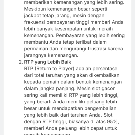
memberikan kemenangan yang lebih sering.
Meskipun kemenangan besar seperti
jackpot tetap jarang, mesin dengan
frekuensi pembayaran tinggi memberi Anda
lebih banyak kesempatan untuk meraih
kemenangan. Pembayaran yang lebih sering
membantu Anda tetap terlibat dalam
permainan dan mengurangi frustrasi karena
jarangnya kemenangan.
RTP yang Lebih Baik
RTP (Return to Player) adalah persentase
dari total taruhan yang akan dikembalikan
kepada pemain dalam bentuk kemenangan
dalam jangka panjang. Mesin slot gacor
sering kali memiliki RTP yang lebih tinggi,
yang berarti Anda memiliki peluang lebih
besar untuk mendapatkan pengembalian
yang lebih baik dari taruhan Anda. Slot
dengan RTP tinggi, biasanya di atas 95%,
memberi Anda peluang lebih cepat untuk
meraih kemenangan.