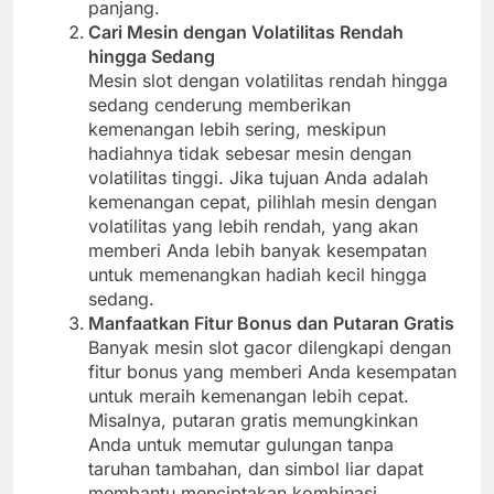
panjang.
Cari Mesin dengan Volatilitas Rendah
hingga Sedang
Mesin slot dengan volatilitas rendah hingga
sedang cenderung memberikan
kemenangan lebih sering, meskipun
hadiahnya tidak sebesar mesin dengan
volatilitas tinggi. Jika tujuan Anda adalah
kemenangan cepat, pilihlah mesin dengan
volatilitas yang lebih rendah, yang akan
memberi Anda lebih banyak kesempatan
untuk memenangkan hadiah kecil hingga
sedang.
Manfaatkan Fitur Bonus dan Putaran Gratis
Banyak mesin slot gacor dilengkapi dengan
fitur bonus yang memberi Anda kesempatan
untuk meraih kemenangan lebih cepat.
Misalnya, putaran gratis memungkinkan
Anda untuk memutar gulungan tanpa
taruhan tambahan, dan simbol liar dapat
membantu menciptakan kombinasi