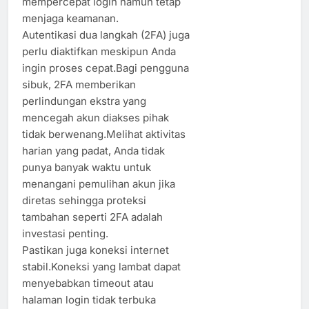
mempercepat login namun tetap
menjaga keamanan.
Autentikasi dua langkah (2FA) juga
perlu diaktifkan meskipun Anda
ingin proses cepat.Bagi pengguna
sibuk, 2FA memberikan
perlindungan ekstra yang
mencegah akun diakses pihak
tidak berwenang.Melihat aktivitas
harian yang padat, Anda tidak
punya banyak waktu untuk
menangani pemulihan akun jika
diretas sehingga proteksi
tambahan seperti 2FA adalah
investasi penting.
Pastikan juga koneksi internet
stabil.Koneksi yang lambat dapat
menyebabkan timeout atau
halaman login tidak terbuka