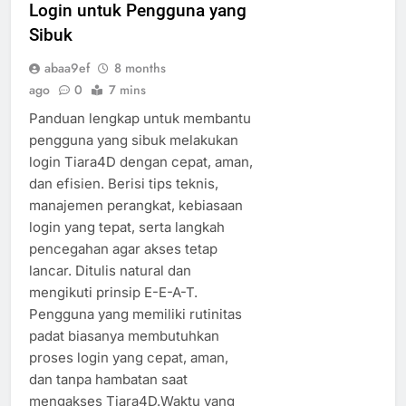
Login untuk Pengguna yang
Sibuk
abaa9ef
8 months
ago
0
7 mins
Panduan lengkap untuk membantu
pengguna yang sibuk melakukan
login Tiara4D dengan cepat, aman,
dan efisien. Berisi tips teknis,
manajemen perangkat, kebiasaan
login yang tepat, serta langkah
pencegahan agar akses tetap
lancar. Ditulis natural dan
mengikuti prinsip E-E-A-T.
Pengguna yang memiliki rutinitas
padat biasanya membutuhkan
proses login yang cepat, aman,
dan tanpa hambatan saat
mengakses Tiara4D.Waktu yang