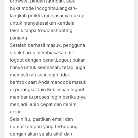
browser, pindah jaringan, atau
buka mode incognito.Langkah-
langkah praktis ini biasanya cukup
untuk menyelesaikan kendala
teknis tanpa troubleshooting
panjang.
Setelah berhasil masuk, pengguna
sibuk harus membiasakan diri
logout dengan benar.Logout bukan
hanya untuk keamanan, tetapi juga
memastikan sesi login tidak
bentrok saat Anda mencoba masuk
di perangkat lain.Kebiasaan logout
membantu proses login berikutnya
menjadi lebih cepat dan minim
error.
Selain itu, pastikan email dan
nomor telepon yang terhubung
dengan akun selalu aktif dan