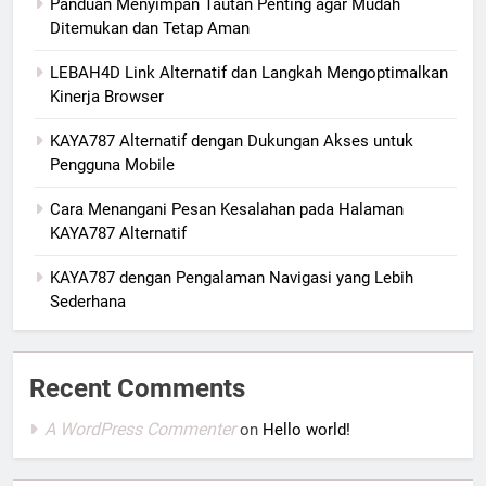
Panduan Menyimpan Tautan Penting agar Mudah
Ditemukan dan Tetap Aman
LEBAH4D Link Alternatif dan Langkah Mengoptimalkan
Kinerja Browser
KAYA787 Alternatif dengan Dukungan Akses untuk
Pengguna Mobile
Cara Menangani Pesan Kesalahan pada Halaman
KAYA787 Alternatif
KAYA787 dengan Pengalaman Navigasi yang Lebih
Sederhana
Recent Comments
A WordPress Commenter
on
Hello world!