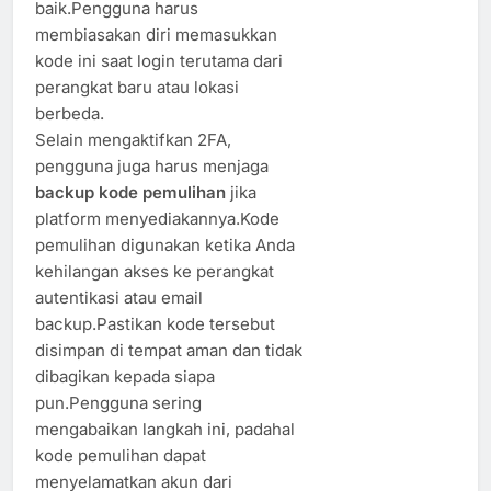
baik.Pengguna harus
membiasakan diri memasukkan
kode ini saat login terutama dari
perangkat baru atau lokasi
berbeda.
Selain mengaktifkan 2FA,
pengguna juga harus menjaga
backup kode pemulihan
jika
platform menyediakannya.Kode
pemulihan digunakan ketika Anda
kehilangan akses ke perangkat
autentikasi atau email
backup.Pastikan kode tersebut
disimpan di tempat aman dan tidak
dibagikan kepada siapa
pun.Pengguna sering
mengabaikan langkah ini, padahal
kode pemulihan dapat
menyelamatkan akun dari