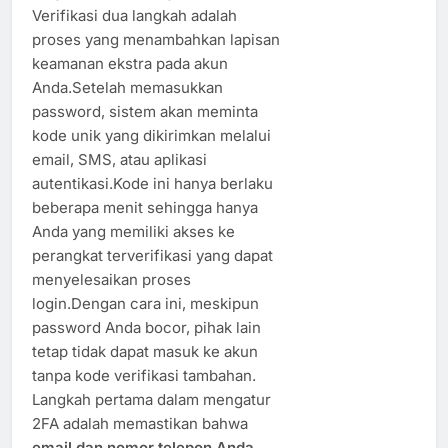
Verifikasi dua langkah adalah
proses yang menambahkan lapisan
keamanan ekstra pada akun
Anda.Setelah memasukkan
password, sistem akan meminta
kode unik yang dikirimkan melalui
email, SMS, atau aplikasi
autentikasi.Kode ini hanya berlaku
beberapa menit sehingga hanya
Anda yang memiliki akses ke
perangkat terverifikasi yang dapat
menyelesaikan proses
login.Dengan cara ini, meskipun
password Anda bocor, pihak lain
tetap tidak dapat masuk ke akun
tanpa kode verifikasi tambahan.
Langkah pertama dalam mengatur
2FA adalah memastikan bahwa
email dan nomor telepon Anda