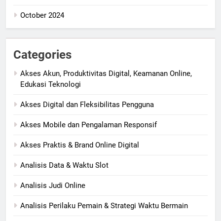
October 2024
Categories
Akses Akun, Produktivitas Digital, Keamanan Online,
Edukasi Teknologi
Akses Digital dan Fleksibilitas Pengguna
Akses Mobile dan Pengalaman Responsif
Akses Praktis & Brand Online Digital
Analisis Data & Waktu Slot
Analisis Judi Online
Analisis Perilaku Pemain & Strategi Waktu Bermain