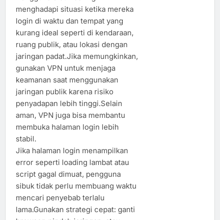
menghadapi situasi ketika mereka
login di waktu dan tempat yang
kurang ideal seperti di kendaraan,
ruang publik, atau lokasi dengan
jaringan padat.Jika memungkinkan,
gunakan VPN untuk menjaga
keamanan saat menggunakan
jaringan publik karena risiko
penyadapan lebih tinggi.Selain
aman, VPN juga bisa membantu
membuka halaman login lebih
stabil.
Jika halaman login menampilkan
error seperti loading lambat atau
script gagal dimuat, pengguna
sibuk tidak perlu membuang waktu
mencari penyebab terlalu
lama.Gunakan strategi cepat: ganti