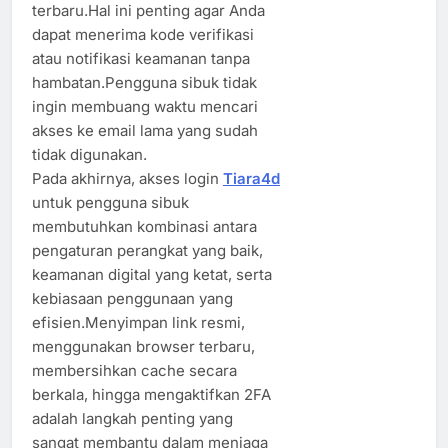
terbaru.Hal ini penting agar Anda
dapat menerima kode verifikasi
atau notifikasi keamanan tanpa
hambatan.Pengguna sibuk tidak
ingin membuang waktu mencari
akses ke email lama yang sudah
tidak digunakan.
Pada akhirnya, akses login
Tiara4d
untuk pengguna sibuk
membutuhkan kombinasi antara
pengaturan perangkat yang baik,
keamanan digital yang ketat, serta
kebiasaan penggunaan yang
efisien.Menyimpan link resmi,
menggunakan browser terbaru,
membersihkan cache secara
berkala, hingga mengaktifkan 2FA
adalah langkah penting yang
sangat membantu dalam menjaga