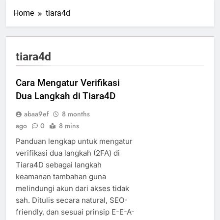
Home
tiara4d
tiara4d
Cara Mengatur Verifikasi
Dua Langkah di Tiara4D
abaa9ef
8 months
ago
0
8 mins
Panduan lengkap untuk mengatur
verifikasi dua langkah (2FA) di
Tiara4D sebagai langkah
keamanan tambahan guna
melindungi akun dari akses tidak
sah. Ditulis secara natural, SEO-
friendly, dan sesuai prinsip E-E-A-