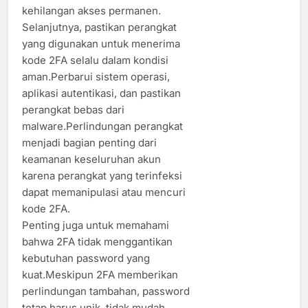
kehilangan akses permanen.
Selanjutnya, pastikan perangkat
yang digunakan untuk menerima
kode 2FA selalu dalam kondisi
aman.Perbarui sistem operasi,
aplikasi autentikasi, dan pastikan
perangkat bebas dari
malware.Perlindungan perangkat
menjadi bagian penting dari
keamanan keseluruhan akun
karena perangkat yang terinfeksi
dapat memanipulasi atau mencuri
kode 2FA.
Penting juga untuk memahami
bahwa 2FA tidak menggantikan
kebutuhan password yang
kuat.Meskipun 2FA memberikan
perlindungan tambahan, password
tetap harus unik, tidak mudah