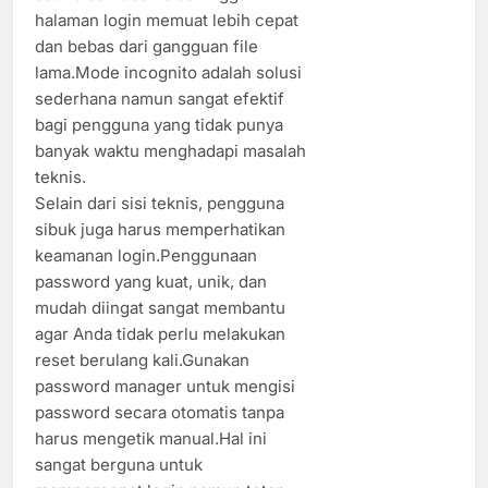
halaman login memuat lebih cepat
dan bebas dari gangguan file
lama.Mode incognito adalah solusi
sederhana namun sangat efektif
bagi pengguna yang tidak punya
banyak waktu menghadapi masalah
teknis.
Selain dari sisi teknis, pengguna
sibuk juga harus memperhatikan
keamanan login.Penggunaan
password yang kuat, unik, dan
mudah diingat sangat membantu
agar Anda tidak perlu melakukan
reset berulang kali.Gunakan
password manager untuk mengisi
password secara otomatis tanpa
harus mengetik manual.Hal ini
sangat berguna untuk