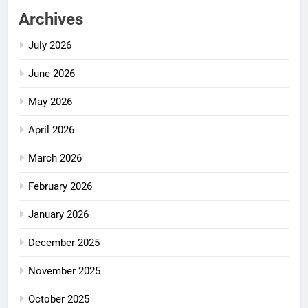
Archives
July 2026
June 2026
May 2026
April 2026
March 2026
February 2026
January 2026
December 2025
November 2025
October 2025