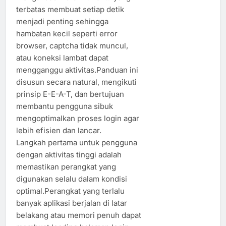
terbatas membuat setiap detik
menjadi penting sehingga
hambatan kecil seperti error
browser, captcha tidak muncul,
atau koneksi lambat dapat
mengganggu aktivitas.Panduan ini
disusun secara natural, mengikuti
prinsip E-E-A-T, dan bertujuan
membantu pengguna sibuk
mengoptimalkan proses login agar
lebih efisien dan lancar.
Langkah pertama untuk pengguna
dengan aktivitas tinggi adalah
memastikan perangkat yang
digunakan selalu dalam kondisi
optimal.Perangkat yang terlalu
banyak aplikasi berjalan di latar
belakang atau memori penuh dapat