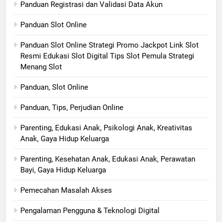
Panduan Registrasi dan Validasi Data Akun
Panduan Slot Online
Panduan Slot Online Strategi Promo Jackpot Link Slot
Resmi Edukasi Slot Digital Tips Slot Pemula Strategi
Menang Slot
Panduan, Slot Online
Panduan, Tips, Perjudian Online
Parenting, Edukasi Anak, Psikologi Anak, Kreativitas
Anak, Gaya Hidup Keluarga
Parenting, Kesehatan Anak, Edukasi Anak, Perawatan
Bayi, Gaya Hidup Keluarga
Pemecahan Masalah Akses
Pengalaman Pengguna & Teknologi Digital