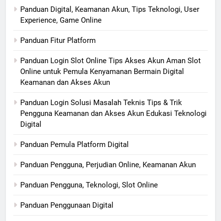
Panduan Digital, Keamanan Akun, Tips Teknologi, User
Experience, Game Online
Panduan Fitur Platform
Panduan Login Slot Online Tips Akses Akun Aman Slot
Online untuk Pemula Kenyamanan Bermain Digital
Keamanan dan Akses Akun
Panduan Login Solusi Masalah Teknis Tips & Trik
Pengguna Keamanan dan Akses Akun Edukasi Teknologi
Digital
Panduan Pemula Platform Digital
Panduan Pengguna, Perjudian Online, Keamanan Akun
Panduan Pengguna, Teknologi, Slot Online
Panduan Penggunaan Digital