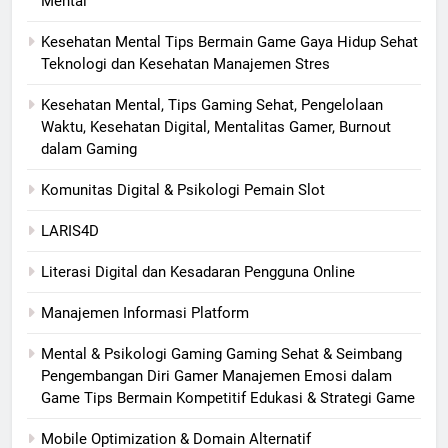
Mental
Kesehatan Mental Tips Bermain Game Gaya Hidup Sehat
Teknologi dan Kesehatan Manajemen Stres
Kesehatan Mental, Tips Gaming Sehat, Pengelolaan
Waktu, Kesehatan Digital, Mentalitas Gamer, Burnout
dalam Gaming
Komunitas Digital & Psikologi Pemain Slot
LARIS4D
Literasi Digital dan Kesadaran Pengguna Online
Manajemen Informasi Platform
Mental & Psikologi Gaming Gaming Sehat & Seimbang
Pengembangan Diri Gamer Manajemen Emosi dalam
Game Tips Bermain Kompetitif Edukasi & Strategi Game
Mobile Optimization & Domain Alternatif