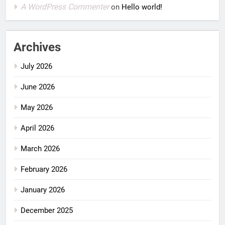
A WordPress Commenter
on
Hello world!
Archives
July 2026
June 2026
May 2026
April 2026
March 2026
February 2026
January 2026
December 2025