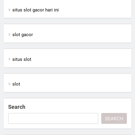
situs slot gacor hari ini
slot gacor
situs slot
slot
Search
SEARCH