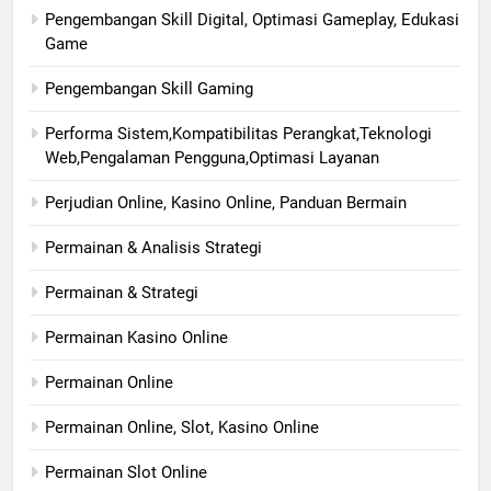
Pengembangan Skill Digital, Optimasi Gameplay, Edukasi
Game
Pengembangan Skill Gaming
Performa Sistem,Kompatibilitas Perangkat,Teknologi
Web,Pengalaman Pengguna,Optimasi Layanan
Perjudian Online, Kasino Online, Panduan Bermain
Permainan & Analisis Strategi
Permainan & Strategi
Permainan Kasino Online
Permainan Online
Permainan Online, Slot, Kasino Online
Permainan Slot Online