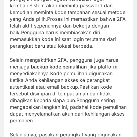
kembali.Sistem akan meminta password dan
kemudian meminta kode tambahan sesuai metode
yang Anda pilih.Proses ini memastikan bahwa 2FA
telah aktif sepenuhnya dan bekerja dengan
baik.Pengguna harus membiasakan diri
memasukkan kode ini saat login terutama dari
perangkat baru atau lokasi berbeda.
Selain mengaktifkan 2FA, pengguna juga harus
menjaga
backup kode pemulihan
jika platform
menyediakannya.Kode pemulihan digunakan
ketika Anda kehilangan akses ke perangkat
autentikasi atau email backup.Pastikan kode
tersebut disimpan di tempat aman dan tidak
dibagikan kepada siapa pun.Pengguna sering
mengabaikan langkah ini, padahal kode pemulihan
dapat menyelamatkan akun dari kehilangan akses
permanen.
Selanjutnya, pastikan perangkat yang digunakan