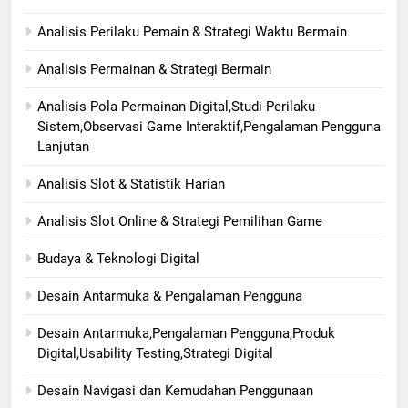
Analisis Perilaku Pemain & Strategi Waktu Bermain
Analisis Permainan & Strategi Bermain
Analisis Pola Permainan Digital,Studi Perilaku
Sistem,Observasi Game Interaktif,Pengalaman Pengguna
Lanjutan
Analisis Slot & Statistik Harian
Analisis Slot Online & Strategi Pemilihan Game
Budaya & Teknologi Digital
Desain Antarmuka & Pengalaman Pengguna
Desain Antarmuka,Pengalaman Pengguna,Produk
Digital,Usability Testing,Strategi Digital
Desain Navigasi dan Kemudahan Penggunaan