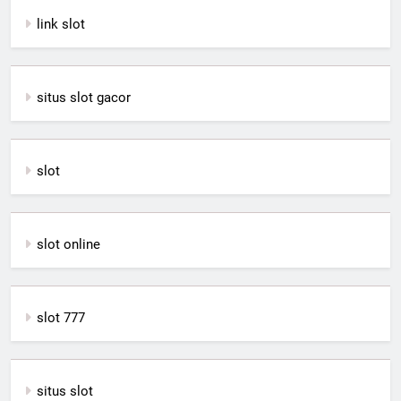
link slot
situs slot gacor
slot
slot online
slot 777
situs slot