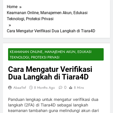
Home
Keamanan Online, Manajemen Akun, Edukasi
Teknologi, Proteksi Privasi
Cara Mengatur Verifikasi Dua Langkah di Tiara4D
KEAMANAN ONLINE, MANAJEMEN AKUN, EDUKASI
TEKNOLOGI, PROTEKSI PRIVASI
Cara Mengatur Verifikasi
Dua Langkah di Tiara4D
0
Abaa9ef
8 Months Ago
8 Mins
Panduan lengkap untuk mengatur verifikasi dua
langkah (2FA) di Tiara4D sebagai langkah
keamanan tambahan guna melindungi akun dari