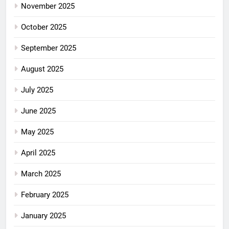
November 2025
October 2025
September 2025
August 2025
July 2025
June 2025
May 2025
April 2025
March 2025
February 2025
January 2025