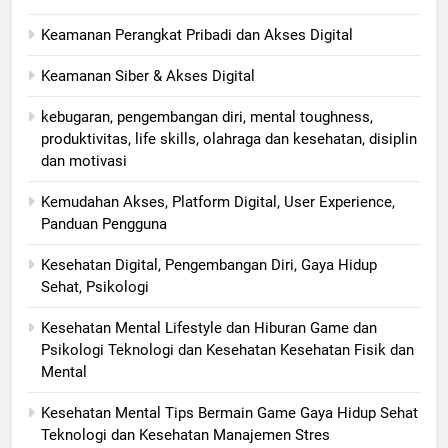
Keamanan Perangkat Pribadi dan Akses Digital
Keamanan Siber & Akses Digital
kebugaran, pengembangan diri, mental toughness,
produktivitas, life skills, olahraga dan kesehatan, disiplin
dan motivasi
Kemudahan Akses, Platform Digital, User Experience,
Panduan Pengguna
Kesehatan Digital, Pengembangan Diri, Gaya Hidup
Sehat, Psikologi
Kesehatan Mental Lifestyle dan Hiburan Game dan
Psikologi Teknologi dan Kesehatan Kesehatan Fisik dan
Mental
Kesehatan Mental Tips Bermain Game Gaya Hidup Sehat
Teknologi dan Kesehatan Manajemen Stres