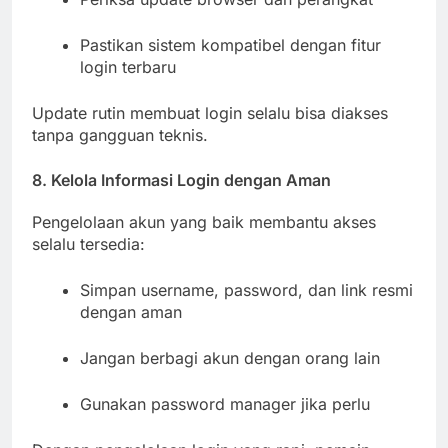
Pastikan sistem kompatibel dengan fitur
login terbaru
Update rutin membuat login selalu bisa diakses
tanpa gangguan teknis.
8. Kelola Informasi Login dengan Aman
Pengelolaan akun yang baik membantu akses
selalu tersedia:
Simpan username, password, dan link resmi
dengan aman
Jangan berbagi akun dengan orang lain
Gunakan password manager jika perlu