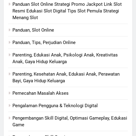
Panduan Slot Online Strategi Promo Jackpot Link Slot
Resmi Edukasi Slot Digital Tips Slot Pemula Strategi
Menang Slot
Panduan, Slot Online
Panduan, Tips, Perjudian Online
Parenting, Edukasi Anak, Psikologi Anak, Kreativitas
Anak, Gaya Hidup Keluarga
Parenting, Kesehatan Anak, Edukasi Anak, Perawatan
Bayi, Gaya Hidup Keluarga
Pemecahan Masalah Akses
Pengalaman Pengguna & Teknologi Digital
Pengembangan Skill Digital, Optimasi Gameplay, Edukasi
Game