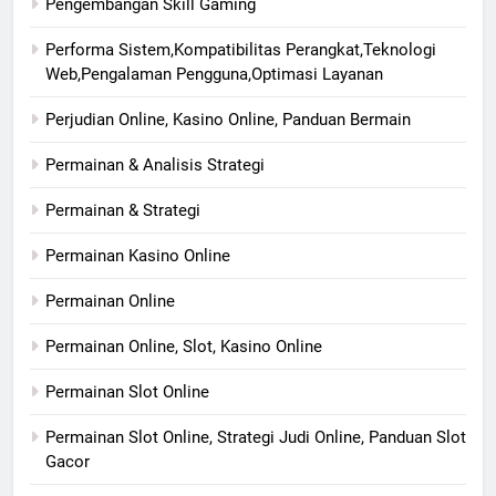
Pengembangan Skill Gaming
Performa Sistem,Kompatibilitas Perangkat,Teknologi
Web,Pengalaman Pengguna,Optimasi Layanan
Perjudian Online, Kasino Online, Panduan Bermain
Permainan & Analisis Strategi
Permainan & Strategi
Permainan Kasino Online
Permainan Online
Permainan Online, Slot, Kasino Online
Permainan Slot Online
Permainan Slot Online, Strategi Judi Online, Panduan Slot
Gacor