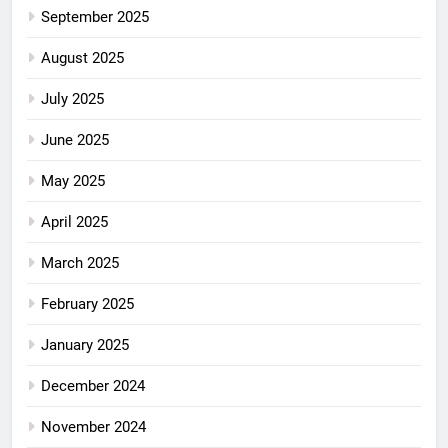
September 2025
August 2025
July 2025
June 2025
May 2025
April 2025
March 2025
February 2025
January 2025
December 2024
November 2024