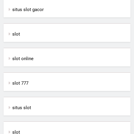
situs slot gacor
slot
slot online
slot 777
situs slot
slot