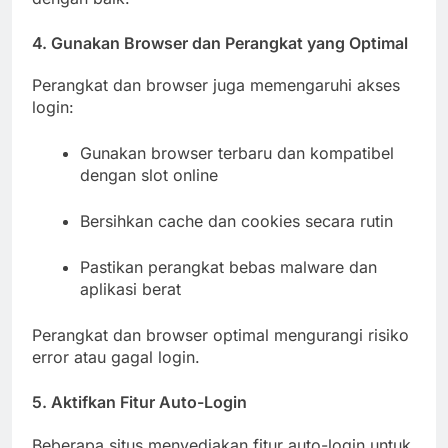
4. Gunakan Browser dan Perangkat yang Optimal
Perangkat dan browser juga memengaruhi akses
login:
Gunakan browser terbaru dan kompatibel
dengan slot online
Bersihkan cache dan cookies secara rutin
Pastikan perangkat bebas malware dan
aplikasi berat
Perangkat dan browser optimal mengurangi risiko
error atau gagal login.
5. Aktifkan Fitur Auto-Login
Beberapa situs menyediakan fitur auto-login untuk