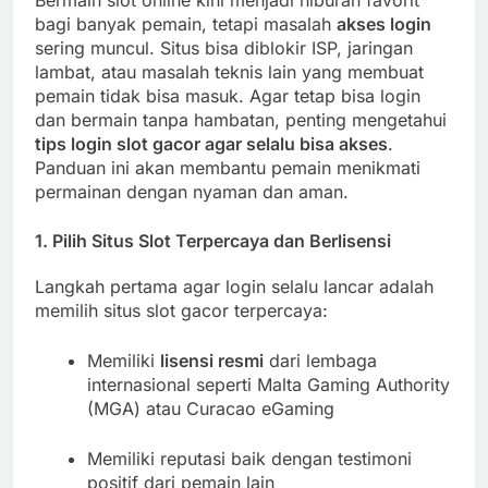
Bermain slot online kini menjadi hiburan favorit
bagi banyak pemain, tetapi masalah
akses login
sering muncul. Situs bisa diblokir ISP, jaringan
lambat, atau masalah teknis lain yang membuat
pemain tidak bisa masuk. Agar tetap bisa login
dan bermain tanpa hambatan, penting mengetahui
tips login slot gacor agar selalu bisa akses
.
Panduan ini akan membantu pemain menikmati
permainan dengan nyaman dan aman.
1. Pilih Situs Slot Terpercaya dan Berlisensi
Langkah pertama agar login selalu lancar adalah
memilih situs slot gacor terpercaya:
Memiliki
lisensi resmi
dari lembaga
internasional seperti Malta Gaming Authority
(MGA) atau Curacao eGaming
Memiliki reputasi baik dengan testimoni
positif dari pemain lain