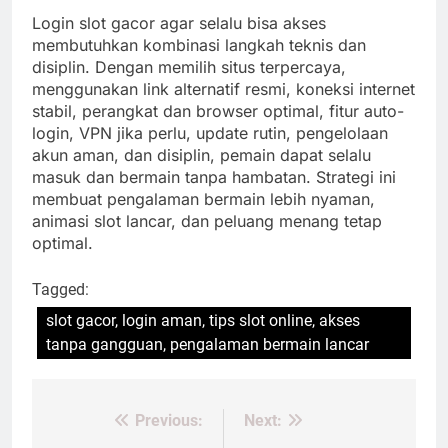
Login slot gacor agar selalu bisa akses
membutuhkan kombinasi langkah teknis dan
disiplin. Dengan memilih situs terpercaya,
menggunakan link alternatif resmi, koneksi internet
stabil, perangkat dan browser optimal, fitur auto-
login, VPN jika perlu, update rutin, pengelolaan
akun aman, dan disiplin, pemain dapat selalu
masuk dan bermain tanpa hambatan. Strategi ini
membuat pengalaman bermain lebih nyaman,
animasi slot lancar, dan peluang menang tetap
optimal.
Tagged:
slot gacor, login aman, tips slot online, akses
tanpa gangguan, pengalaman bermain lancar
Previous:
Next:
Post