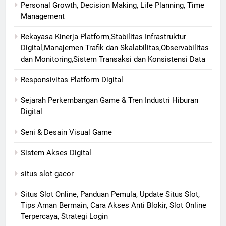
Personal Growth, Decision Making, Life Planning, Time
Management
Rekayasa Kinerja Platform,Stabilitas Infrastruktur
Digital,Manajemen Trafik dan Skalabilitas,Observabilitas
dan Monitoring,Sistem Transaksi dan Konsistensi Data
Responsivitas Platform Digital
Sejarah Perkembangan Game & Tren Industri Hiburan
Digital
Seni & Desain Visual Game
Sistem Akses Digital
situs slot gacor
Situs Slot Online, Panduan Pemula, Update Situs Slot,
Tips Aman Bermain, Cara Akses Anti Blokir, Slot Online
Terpercaya, Strategi Login