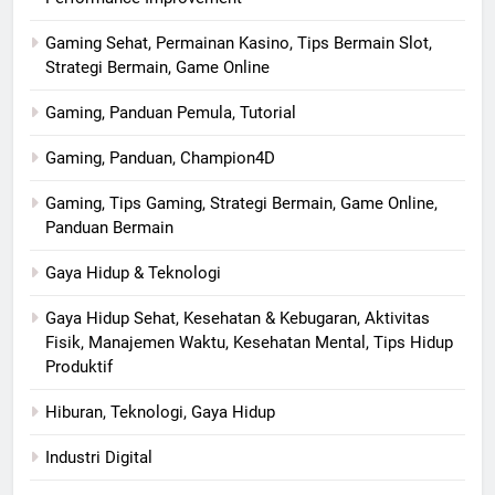
Gaming Sehat, Permainan Kasino, Tips Bermain Slot,
Strategi Bermain, Game Online
Gaming, Panduan Pemula, Tutorial
Gaming, Panduan, Champion4D
Gaming, Tips Gaming, Strategi Bermain, Game Online,
Panduan Bermain
Gaya Hidup & Teknologi
Gaya Hidup Sehat, Kesehatan & Kebugaran, Aktivitas
Fisik, Manajemen Waktu, Kesehatan Mental, Tips Hidup
Produktif
Hiburan, Teknologi, Gaya Hidup
Industri Digital