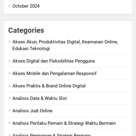
October 2024
Categories
Akses Akun, Produktivitas Digital, Keamanan Online,
Edukasi Teknologi
Akses Digital dan Fleksibilitas Pengguna
Akses Mobile dan Pengalaman Responsif
Akses Praktis & Brand Online Digital
Analisis Data & Waktu Slot
Analisis Judi Online
Analisis Perilaku Pemain & Strategi Waktu Bermain
Analisis Permainan & Strategi Bermain