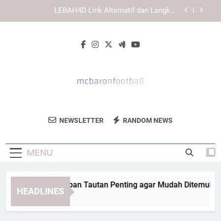
Skip
KAYA787 Alternatif dengan Dukungan Akses
to
untuk Pengguna Mobile
content
Cara Menangani Pesan Kesalahan pada Halaman
KAYA787 Alternatif
Panduan Menyimpan Tautan Penting agar Mudah
Ditemukan dan Tetap Aman
LEBAH4D Link Alternatif dan Langkah
Mengoptimalkan Kinerja Browser
KAYA787 Alternatif dengan Dukungan Akses
untuk Pengguna Mobile
MC Baron
Ikuti Berita Dan Ulasan Terbaru Seputar
Cara Menangani Pesan Kesalahan pada Halaman
NEWSLETTER
RANDOM NEWS
Football
KAYA787 Alternatif
Dunia Sepak Bola Di MC Baron Football.
MENU
nduan Menyimpan Tautan Penting agar Mudah Ditemukan da
HEADLINES
Weeks Ago