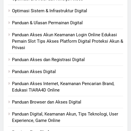
Optimasi Sistem & Infrastruktur Digital
Panduan & Ulasan Permainan Digital
Panduan Akses Akun Keamanan Login Online Edukasi
Pemain Slot Tips Akses Platform Digital Proteksi Akun &
Privasi
Panduan Akses dan Registrasi Digital
Panduan Akses Digital
Panduan Akses Internet, Keamanan Pencarian Brand,
Edukasi TIARA4D Online
Panduan Browser dan Akses Digital
Panduan Digital, Keamanan Akun, Tips Teknologi, User
Experience, Game Online