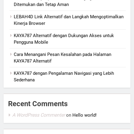
Ditemukan dan Tetap Aman
LEBAH4D Link Alternatif dan Langkah Mengoptimalkan
Kinerja Browser
KAYA787 Alternatif dengan Dukungan Akses untuk
Pengguna Mobile
Cara Menangani Pesan Kesalahan pada Halaman
KAYA787 Alternatif
KAYA787 dengan Pengalaman Navigasi yang Lebih
Sederhana
Recent Comments
A WordPress Commenter
on
Hello world!