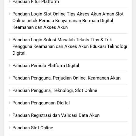
Panduan Fitur Platform
Panduan Login Slot Online Tips Akses Akun Aman Slot
Online untuk Pemula Kenyamanan Bermain Digital
Keamanan dan Akses Akun
Panduan Login Solusi Masalah Teknis Tips & Trik
Pengguna Keamanan dan Akses Akun Edukasi Teknologi
Digital
Panduan Pemula Platform Digital
Panduan Pengguna, Perjudian Online, Keamanan Akun
Panduan Pengguna, Teknologi, Slot Online
Panduan Penggunaan Digital
Panduan Registrasi dan Validasi Data Akun
Panduan Slot Online