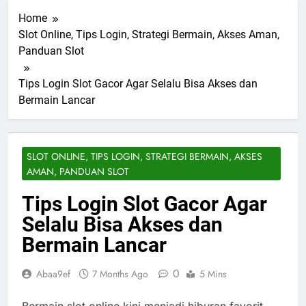
Home
Slot Online, Tips Login, Strategi Bermain, Akses Aman,
Panduan Slot
Tips Login Slot Gacor Agar Selalu Bisa Akses dan
Bermain Lancar
SLOT ONLINE, TIPS LOGIN, STRATEGI BERMAIN, AKSES
AMAN, PANDUAN SLOT
Tips Login Slot Gacor Agar
Selalu Bisa Akses dan
Bermain Lancar
0
Abaa9ef
7 Months Ago
5 Mins