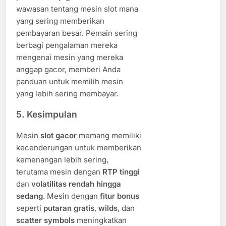
wawasan tentang mesin slot mana
yang sering memberikan
pembayaran besar. Pemain sering
berbagi pengalaman mereka
mengenai mesin yang mereka
anggap gacor, memberi Anda
panduan untuk memilih mesin
yang lebih sering membayar.
5.
Kesimpulan
Mesin
slot gacor
memang memiliki
kecenderungan untuk memberikan
kemenangan lebih sering,
terutama mesin dengan
RTP tinggi
dan
volatilitas rendah hingga
sedang
. Mesin dengan
fitur bonus
seperti
putaran gratis
,
wilds
, dan
scatter symbols
meningkatkan