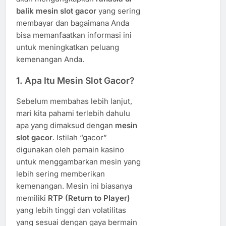
balik mesin slot gacor
yang sering
membayar dan bagaimana Anda
bisa memanfaatkan informasi ini
untuk meningkatkan peluang
kemenangan Anda.
1.
Apa Itu Mesin Slot Gacor?
Sebelum membahas lebih lanjut,
mari kita pahami terlebih dahulu
apa yang dimaksud dengan
mesin
slot gacor
. Istilah “gacor”
digunakan oleh pemain kasino
untuk menggambarkan mesin yang
lebih sering memberikan
kemenangan. Mesin ini biasanya
memiliki
RTP (Return to Player)
yang lebih tinggi dan volatilitas
yang sesuai dengan gaya bermain