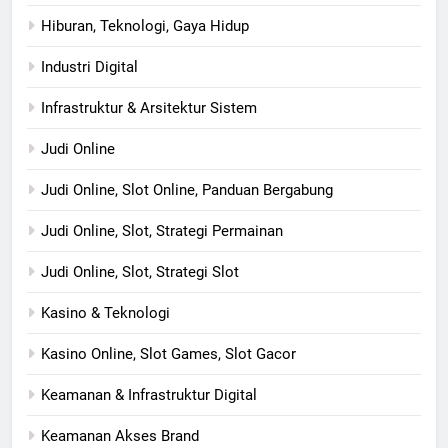
Hiburan, Teknologi, Gaya Hidup
Industri Digital
Infrastruktur & Arsitektur Sistem
Judi Online
Judi Online, Slot Online, Panduan Bergabung
Judi Online, Slot, Strategi Permainan
Judi Online, Slot, Strategi Slot
Kasino & Teknologi
Kasino Online, Slot Games, Slot Gacor
Keamanan & Infrastruktur Digital
Keamanan Akses Brand