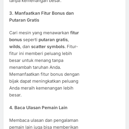
tanpa kemenangan besar.
3. Manfaatkan Fitur Bonus dan
Putaran Gratis
Cari mesin yang menawarkan
fitur
bonus
seperti
putaran gratis
,
wilds
, dan
scatter symbols
. Fitur-
fitur ini memberi peluang lebih
besar untuk menang tanpa
menambah taruhan Anda.
Memanfaatkan fitur bonus dengan
bijak dapat meningkatkan peluang
Anda meraih kemenangan lebih
besar.
4. Baca Ulasan Pemain Lain
Membaca ulasan dan pengalaman
pemain lain juga bisa memberikan