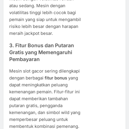
atau sedang. Mesin dengan
volatilitas tinggi lebih cocok bagi
pemain yang siap untuk mengambil
risiko lebih besar dengan harapan
meraih jackpot besar.
3.
Fitur Bonus dan Putaran
Gratis yang Memengaruhi
Pembayaran
Mesin slot gacor sering dilengkapi
dengan berbagai
fitur bonus
yang
dapat meningkatkan peluang
kemenangan pemain. Fitur-fitur ini
dapat memberikan tambahan
putaran gratis, pengganda
kemenangan, dan simbol wild yang
memperbesar peluang untuk
membentuk kombinasi pemenang.