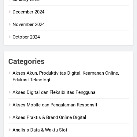
December 2024
November 2024
October 2024
Categories
Akses Akun, Produktivitas Digital, Keamanan Online,
Edukasi Teknologi
Akses Digital dan Fleksibilitas Pengguna
Akses Mobile dan Pengalaman Responsif
Akses Praktis & Brand Online Digital
Analisis Data & Waktu Slot