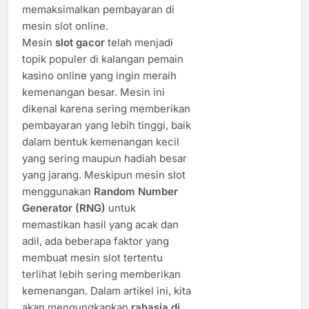
memaksimalkan pembayaran di
mesin slot online.
Mesin
slot gacor
telah menjadi
topik populer di kalangan pemain
kasino online yang ingin meraih
kemenangan besar. Mesin ini
dikenal karena sering memberikan
pembayaran yang lebih tinggi, baik
dalam bentuk kemenangan kecil
yang sering maupun hadiah besar
yang jarang. Meskipun mesin slot
menggunakan
Random Number
Generator (RNG)
untuk
memastikan hasil yang acak dan
adil, ada beberapa faktor yang
membuat mesin slot tertentu
terlihat lebih sering memberikan
kemenangan. Dalam artikel ini, kita
akan mengungkapkan
rahasia di