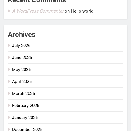
A WordPress Commenter
on
Hello world!
Archives
July 2026
June 2026
May 2026
April 2026
March 2026
February 2026
January 2026
December 2025