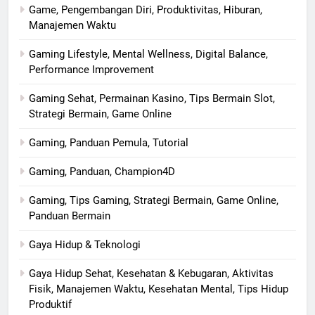
Game, Pengembangan Diri, Produktivitas, Hiburan,
Manajemen Waktu
Gaming Lifestyle, Mental Wellness, Digital Balance,
Performance Improvement
Gaming Sehat, Permainan Kasino, Tips Bermain Slot,
Strategi Bermain, Game Online
Gaming, Panduan Pemula, Tutorial
Gaming, Panduan, Champion4D
Gaming, Tips Gaming, Strategi Bermain, Game Online,
Panduan Bermain
Gaya Hidup & Teknologi
Gaya Hidup Sehat, Kesehatan & Kebugaran, Aktivitas
Fisik, Manajemen Waktu, Kesehatan Mental, Tips Hidup
Produktif