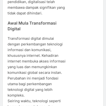
pendidikan, digitalisasi telah
membawa dampak signifikan yang
tidak dapat dihindari.
Awal Mula Transformasi
Digital
Transformasi digital dimulai
dengan perkembangan teknologi
informasi dan komunikasi,
khususnya internet. Kehadiran
internet membuka akses informasi
yang luas dan memungkinkan
komunikasi global secara instan.
Perubahan ini menjadi fondasi
utama bagi perkembangan
teknologi digital yang lebih
kompleks.
Seiring waktu, teknologi seperti