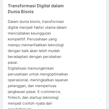
Transformasi Digital dalam
Dunia Bisnis
Dalam dunia bisnis, transformasi
digital menjadi faktor utama dalam
menciptakan keunggulan
kompetitif. Perusahaan yang
mampu memanfaatkan teknologi
dengan baik akan lebih mudah
beradaptasi dengan perubahan
pasar.
Digitalisasi memungkinkan
perusahaan untuk mengoptimalkan
operasional, meningkatkan layanan
pelanggan, dan memperluas
jangkauan pasar. E-commerce,
fintech, dan startup teknologi
menjadi contoh nyata dari