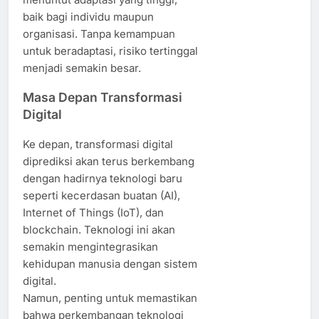
baik bagi individu maupun
organisasi. Tanpa kemampuan
untuk beradaptasi, risiko tertinggal
menjadi semakin besar.
Masa Depan Transformasi
Digital
Ke depan, transformasi digital
diprediksi akan terus berkembang
dengan hadirnya teknologi baru
seperti kecerdasan buatan (AI),
Internet of Things (IoT), dan
blockchain. Teknologi ini akan
semakin mengintegrasikan
kehidupan manusia dengan sistem
digital.
Namun, penting untuk memastikan
bahwa perkembangan teknologi