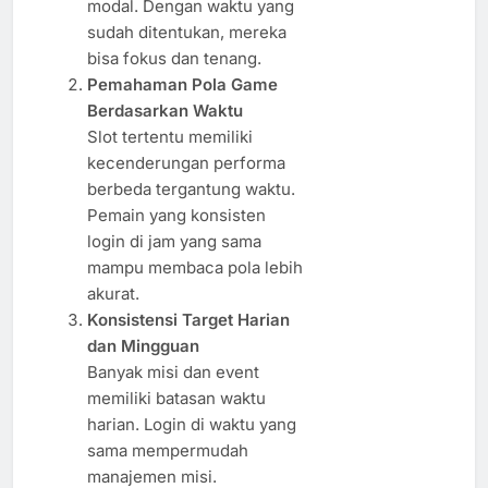
modal. Dengan waktu yang
sudah ditentukan, mereka
bisa fokus dan tenang.
Pemahaman Pola Game
Berdasarkan Waktu
Slot tertentu memiliki
kecenderungan performa
berbeda tergantung waktu.
Pemain yang konsisten
login di jam yang sama
mampu membaca pola lebih
akurat.
Konsistensi Target Harian
dan Mingguan
Banyak misi dan event
memiliki batasan waktu
harian. Login di waktu yang
sama mempermudah
manajemen misi.