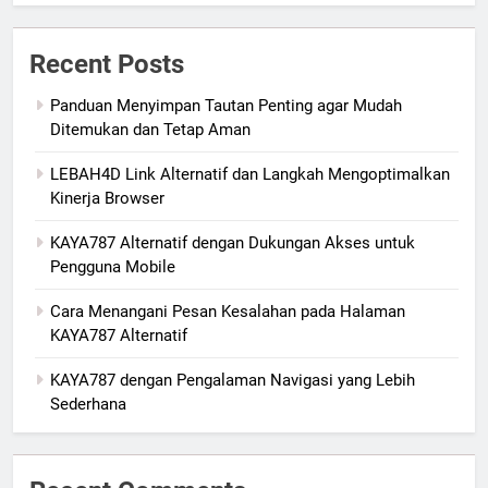
Recent Posts
Panduan Menyimpan Tautan Penting agar Mudah
Ditemukan dan Tetap Aman
LEBAH4D Link Alternatif dan Langkah Mengoptimalkan
Kinerja Browser
KAYA787 Alternatif dengan Dukungan Akses untuk
Pengguna Mobile
Cara Menangani Pesan Kesalahan pada Halaman
KAYA787 Alternatif
KAYA787 dengan Pengalaman Navigasi yang Lebih
Sederhana