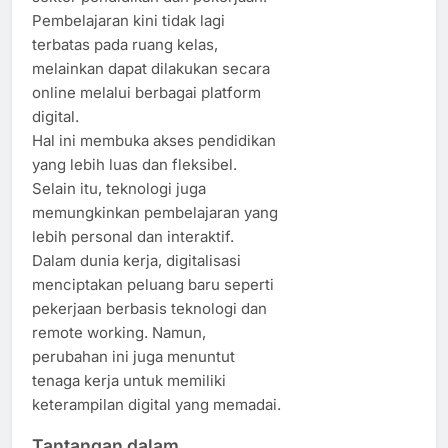
Pembelajaran kini tidak lagi
terbatas pada ruang kelas,
melainkan dapat dilakukan secara
online melalui berbagai platform
digital.
Hal ini membuka akses pendidikan
yang lebih luas dan fleksibel.
Selain itu, teknologi juga
memungkinkan pembelajaran yang
lebih personal dan interaktif.
Dalam dunia kerja, digitalisasi
menciptakan peluang baru seperti
pekerjaan berbasis teknologi dan
remote working. Namun,
perubahan ini juga menuntut
tenaga kerja untuk memiliki
keterampilan digital yang memadai.
Tantangan dalam