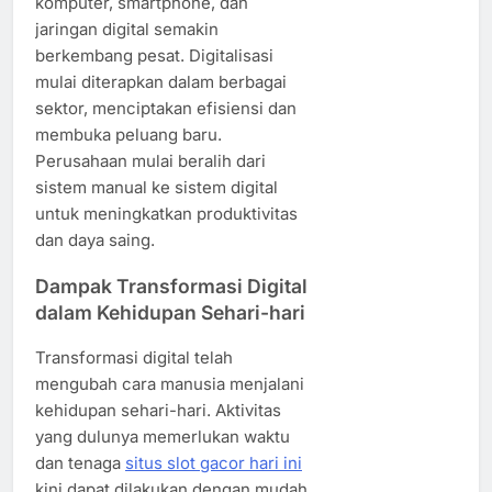
komputer, smartphone, dan
jaringan digital semakin
berkembang pesat. Digitalisasi
mulai diterapkan dalam berbagai
sektor, menciptakan efisiensi dan
membuka peluang baru.
Perusahaan mulai beralih dari
sistem manual ke sistem digital
untuk meningkatkan produktivitas
dan daya saing.
Dampak Transformasi Digital
dalam Kehidupan Sehari-hari
Transformasi digital telah
mengubah cara manusia menjalani
kehidupan sehari-hari. Aktivitas
yang dulunya memerlukan waktu
dan tenaga
situs slot gacor hari ini
kini dapat dilakukan dengan mudah