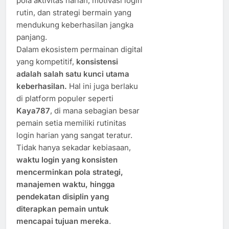
pola aktivitas harian, motivasi login
rutin, dan strategi bermain yang
mendukung keberhasilan jangka
panjang.
Dalam ekosistem permainan digital
yang kompetitif,
konsistensi
adalah salah satu kunci utama
keberhasilan.
Hal ini juga berlaku
di platform populer seperti
Kaya787
, di mana sebagian besar
pemain setia memiliki rutinitas
login harian yang sangat teratur.
Tidak hanya sekadar kebiasaan,
waktu login yang konsisten
mencerminkan pola strategi,
manajemen waktu, hingga
pendekatan disiplin yang
diterapkan pemain untuk
mencapai tujuan mereka
.