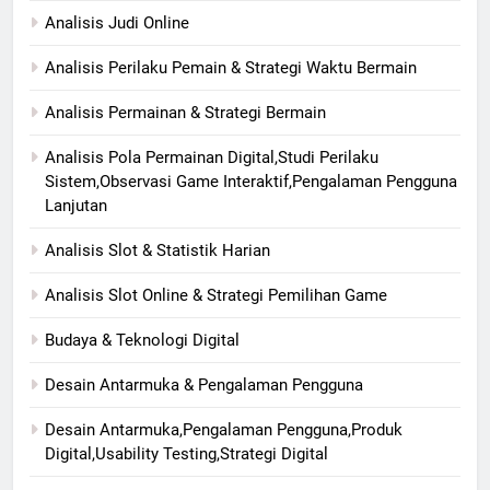
Analisis Judi Online
Analisis Perilaku Pemain & Strategi Waktu Bermain
Analisis Permainan & Strategi Bermain
Analisis Pola Permainan Digital,Studi Perilaku
Sistem,Observasi Game Interaktif,Pengalaman Pengguna
Lanjutan
Analisis Slot & Statistik Harian
Analisis Slot Online & Strategi Pemilihan Game
Budaya & Teknologi Digital
Desain Antarmuka & Pengalaman Pengguna
Desain Antarmuka,Pengalaman Pengguna,Produk
Digital,Usability Testing,Strategi Digital