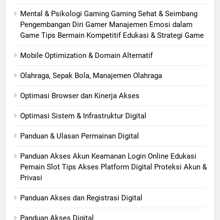
Mental & Psikologi Gaming Gaming Sehat & Seimbang
Pengembangan Diri Gamer Manajemen Emosi dalam
Game Tips Bermain Kompetitif Edukasi & Strategi Game
Mobile Optimization & Domain Alternatif
Olahraga, Sepak Bola, Manajemen Olahraga
Optimasi Browser dan Kinerja Akses
Optimasi Sistem & Infrastruktur Digital
Panduan & Ulasan Permainan Digital
Panduan Akses Akun Keamanan Login Online Edukasi
Pemain Slot Tips Akses Platform Digital Proteksi Akun &
Privasi
Panduan Akses dan Registrasi Digital
Panduan Akses Digital