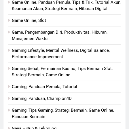
Game Online, Panduan Pemula, Tips & Trik, Tutorial Akun,
Keamanan Akun, Strategi Bermain, Hiburan Digital
Game Online, Slot
Game, Pengembangan Diri, Produktivitas, Hiburan,
Manajemen Waktu
Gaming Lifestyle, Mental Wellness, Digital Balance,
Performance Improvement
Gaming Sehat, Permainan Kasino, Tips Bermain Slot,
Strategi Bermain, Game Online
Gaming, Panduan Pemula, Tutorial
Gaming, Panduan, Champion4D
Gaming, Tips Gaming, Strategi Bermain, Game Online,
Panduan Bermain
Gaya Hidup & Teknologi