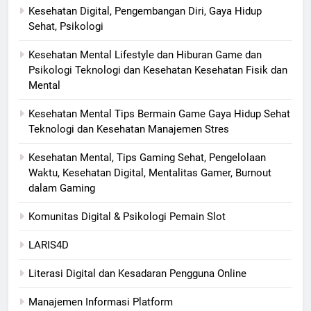
Kesehatan Digital, Pengembangan Diri, Gaya Hidup
Sehat, Psikologi
Kesehatan Mental Lifestyle dan Hiburan Game dan
Psikologi Teknologi dan Kesehatan Kesehatan Fisik dan
Mental
Kesehatan Mental Tips Bermain Game Gaya Hidup Sehat
Teknologi dan Kesehatan Manajemen Stres
Kesehatan Mental, Tips Gaming Sehat, Pengelolaan
Waktu, Kesehatan Digital, Mentalitas Gamer, Burnout
dalam Gaming
Komunitas Digital & Psikologi Pemain Slot
LARIS4D
Literasi Digital dan Kesadaran Pengguna Online
Manajemen Informasi Platform