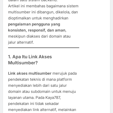
Artikel ini membahas bagaimana sistem
multisumber ini dibangun, dikelola, dan
dioptimalkan untuk menghadirkan
pengalaman pengguna yang
konsisten, responsif, dan aman
,
meskipun diakses dari domain atau
jalur alternatif.
1. Apa Itu Link Akses
Multisumber?
Link akses multisumber
merujuk pada
pendekatan teknis di mana platform
menyediakan lebih dari satu jalur
domain atau subdomain untuk menuju
layanan utama. Pada Kaya787,
pendekatan ini tidak sekadar
menyediakan link alternatif, melainkan