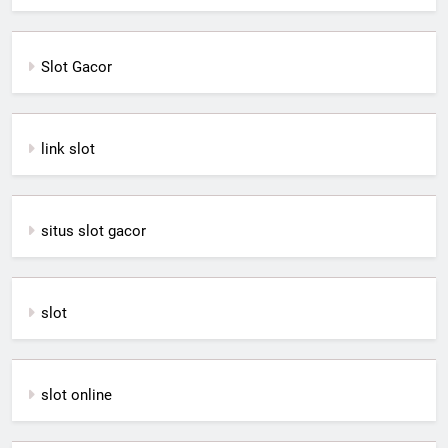
Slot Gacor
link slot
situs slot gacor
slot
slot online