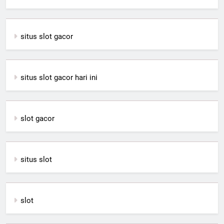
situs slot gacor
situs slot gacor hari ini
slot gacor
situs slot
slot