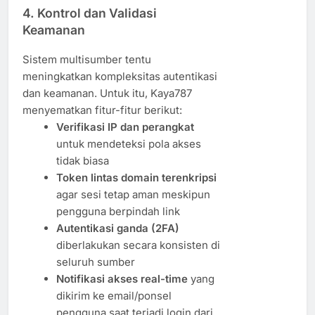
4. Kontrol dan Validasi
Keamanan
Sistem multisumber tentu
meningkatkan kompleksitas autentikasi
dan keamanan. Untuk itu, Kaya787
menyematkan fitur-fitur berikut:
Verifikasi IP dan perangkat
untuk mendeteksi pola akses
tidak biasa
Token lintas domain terenkripsi
agar sesi tetap aman meskipun
pengguna berpindah link
Autentikasi ganda (2FA)
diberlakukan secara konsisten di
seluruh sumber
Notifikasi akses real-time
yang
dikirim ke email/ponsel
pengguna saat terjadi login dari