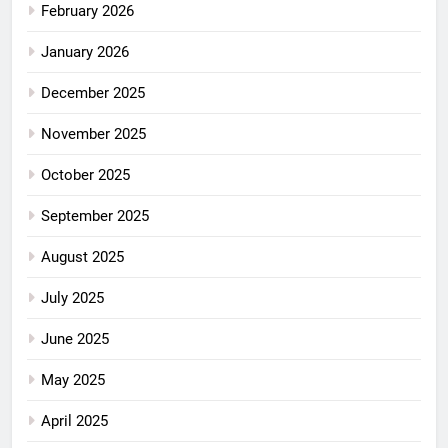
February 2026
January 2026
December 2025
November 2025
October 2025
September 2025
August 2025
July 2025
June 2025
May 2025
April 2025