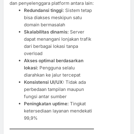
dan penyelenggara platform antara lain:
Redundansi tinggi:
Sistem tetap
bisa diakses meskipun satu
domain bermasalah
Skalabilitas dinamis:
Server
dapat menangani lonjakan trafik
dari berbagai lokasi tanpa
overload
Akses optimal berdasarkan
lokasi:
Pengguna selalu
diarahkan ke jalur tercepat
Konsistensi UI/UX:
Tidak ada
perbedaan tampilan maupun
fungsi antar sumber
Peningkatan uptime:
Tingkat
ketersediaan layanan mendekati
99,9%