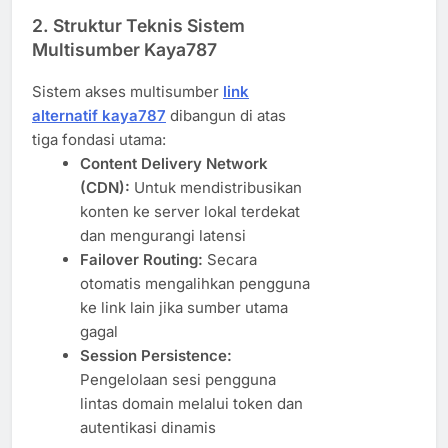
2. Struktur Teknis Sistem
Multisumber Kaya787
Sistem akses multisumber
link
alternatif kaya787
dibangun di atas
tiga fondasi utama:
Content Delivery Network
(CDN):
Untuk mendistribusikan
konten ke server lokal terdekat
dan mengurangi latensi
Failover Routing:
Secara
otomatis mengalihkan pengguna
ke link lain jika sumber utama
gagal
Session Persistence:
Pengelolaan sesi pengguna
lintas domain melalui token dan
autentikasi dinamis