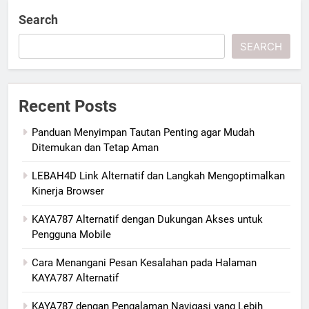
Search
SEARCH
Recent Posts
Panduan Menyimpan Tautan Penting agar Mudah
Ditemukan dan Tetap Aman
LEBAH4D Link Alternatif dan Langkah Mengoptimalkan
Kinerja Browser
KAYA787 Alternatif dengan Dukungan Akses untuk
Pengguna Mobile
Cara Menangani Pesan Kesalahan pada Halaman
KAYA787 Alternatif
KAYA787 dengan Pengalaman Navigasi yang Lebih