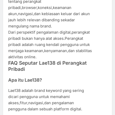
tentang perangkat
pribadi,browser,koneksi,keamanan
akun,navigasi,dan kebiasaan keluar dari akun
jauh lebih relevan dibanding sekadar
mengulang nama brand.
Dari perspektif pengalaman digital,perangkat
pribadi bukan hanya alat akses.Perangkat
pribadi adalah ruang kendali pengguna untuk
menjaga keamanan,kenyamanan,dan stabilitas
aktivitas online.
FAQ Seputar Lae138 di Perangkat
Pribadi
Apa itu Lae138?
Lae138 adalah brand keyword yang sering
dicari pengguna untuk memahami
akses,fitur,navigasi,dan pengalaman
pengguna dalam sebuah platform digital.