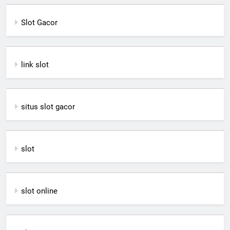
Slot Gacor
link slot
situs slot gacor
slot
slot online