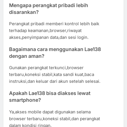
Mengapa perangkat pribadi lebih
disarankan?
Perangkat pribadi memberi kontrol lebih baik
terhadap keamanan,browser,riwayat
akses,penyimpanan data,dan sesi login.
Bagaimana cara menggunakan Lae138
dengan aman?
Gunakan perangkat terkunci,browser
terbaru,koneksi stabil,kata sandi kuat,baca
instruksi,dan keluar dari akun setelah selesai.
Apakah Lae138 bisa diakses lewat
smartphone?
Ya,akses mobile dapat digunakan selama
browser terbaru,koneksi stabil,dan perangkat
dalam kondisi ringan.