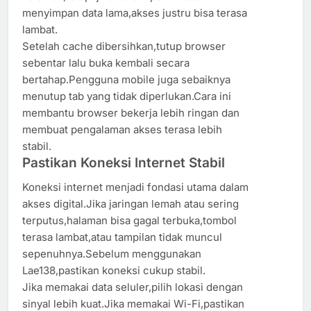
menyimpan data lama,akses justru bisa terasa
lambat.
Setelah cache dibersihkan,tutup browser
sebentar lalu buka kembali secara
bertahap.Pengguna mobile juga sebaiknya
menutup tab yang tidak diperlukan.Cara ini
membantu browser bekerja lebih ringan dan
membuat pengalaman akses terasa lebih
stabil.
Pastikan Koneksi Internet Stabil
Koneksi internet menjadi fondasi utama dalam
akses digital.Jika jaringan lemah atau sering
terputus,halaman bisa gagal terbuka,tombol
terasa lambat,atau tampilan tidak muncul
sepenuhnya.Sebelum menggunakan
Lae138,pastikan koneksi cukup stabil.
Jika memakai data seluler,pilih lokasi dengan
sinyal lebih kuat.Jika memakai Wi-Fi,pastikan