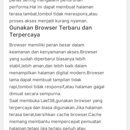
performa.Hal ini dapat membuat halaman
terasa lambat,tombol tidak merespons,atau
proses akses menjadi kurang nyaman.
Gunakan Browser Terbaru dan
Terpercaya
Browser memiliki peran besar dalam
keamanan dan kenyamanan akses.Browser
yang sudah diperbarui biasanya lebih
stabil,lebih aman,dan lebih baik dalam
menampilkan halaman digital modern.Browser
lama dapat membuat tampilan tidak
rapi,tombol tidak responsif,atau halaman gagal
dimuat secara sempurna.
Saat membuka Lae138,gunakan browser yang
terpercaya dan biasa digunakan.Jika halaman
terasa berat,bersihkan cache browser.Cache
memang membantu mempercepat pemuatan
halaman,tetapi jika terlalu penuh atau