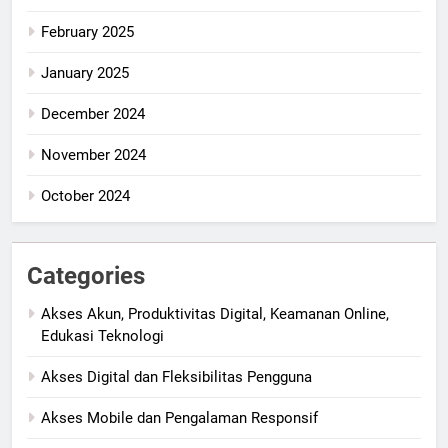
February 2025
January 2025
December 2024
November 2024
October 2024
Categories
Akses Akun, Produktivitas Digital, Keamanan Online,
Edukasi Teknologi
Akses Digital dan Fleksibilitas Pengguna
Akses Mobile dan Pengalaman Responsif