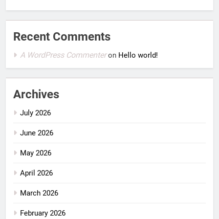
Recent Comments
A WordPress Commenter
on
Hello world!
Archives
July 2026
June 2026
May 2026
April 2026
March 2026
February 2026