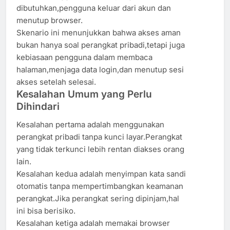
dibutuhkan,pengguna keluar dari akun dan
menutup browser.
Skenario ini menunjukkan bahwa akses aman
bukan hanya soal perangkat pribadi,tetapi juga
kebiasaan pengguna dalam membaca
halaman,menjaga data login,dan menutup sesi
akses setelah selesai.
Kesalahan Umum yang Perlu
Dihindari
Kesalahan pertama adalah menggunakan
perangkat pribadi tanpa kunci layar.Perangkat
yang tidak terkunci lebih rentan diakses orang
lain.
Kesalahan kedua adalah menyimpan kata sandi
otomatis tanpa mempertimbangkan keamanan
perangkat.Jika perangkat sering dipinjam,hal
ini bisa berisiko.
Kesalahan ketiga adalah memakai browser