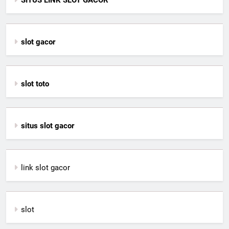
SITUS LINK SLOT GACOR
slot gacor
slot toto
situs slot gacor
link slot gacor
slot