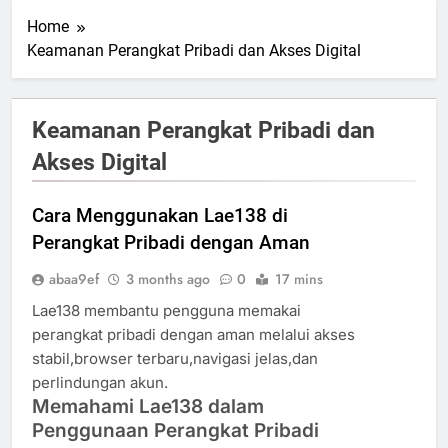
Home
Keamanan Perangkat Pribadi dan Akses Digital
Keamanan Perangkat Pribadi dan
Akses Digital
Cara Menggunakan Lae138 di
Perangkat Pribadi dengan Aman
abaa9ef
3 months ago
0
17 mins
Lae138 membantu pengguna memakai
perangkat pribadi dengan aman melalui akses
stabil,browser terbaru,navigasi jelas,dan
perlindungan akun.
Memahami Lae138 dalam
Penggunaan Perangkat Pribadi