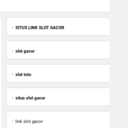
SITUS LINK SLOT GACOR
slot gacor
slot toto
situs slot gacor
link slot gacor