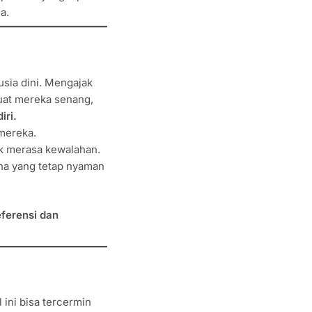
a.
usia dini. Mengajak
at mereka senang,
iri.
mereka.
ak merasa kewalahan.
na yang tetap nyaman
ferensi dan
 ini bisa tercermin