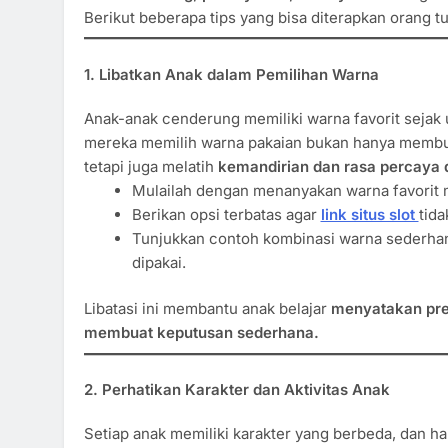
Berikut beberapa tips yang bisa diterapkan orang tu
1. Libatkan Anak dalam Pemilihan Warna
Anak-anak cenderung memiliki warna favorit sejak 
mereka memilih warna pakaian bukan hanya membu
tetapi juga melatih
kemandirian dan rasa percaya d
Mulailah dengan menanyakan warna favorit 
Berikan opsi terbatas agar
link situs slot
tid
Tunjukkan contoh kombinasi warna sederha
dipakai.
Libatasi ini membantu anak belajar
menyatakan pre
membuat keputusan sederhana.
2. Perhatikan Karakter dan Aktivitas Anak
Setiap anak memiliki karakter yang berbeda, dan hal