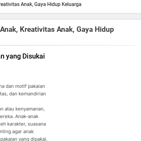
reativitas Anak, Gaya Hidup Keluarga
 Anak, Kreativitas Anak, Gaya Hidup
n yang Disukai
na dan motif pakaian
itas, dan kemandirian
an atau kenyamanan,
ereka. Anak-anak
leh karakter, suasana
enting agar anak
pakaian yang dipakai.