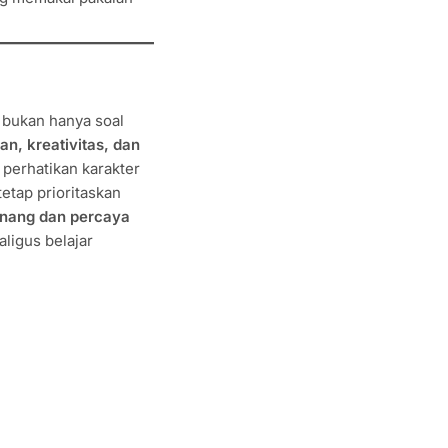
 bukan hanya soal
an, kreativitas, dan
 perhatikan karakter
tetap prioritaskan
nang dan percaya
ligus belajar