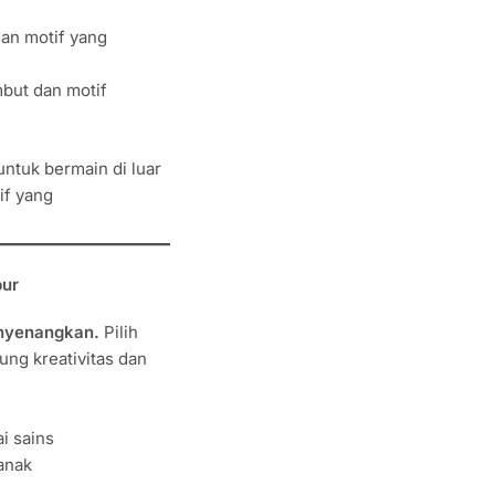
dan motif yang
but dan motif
untuk bermain di luar
if yang
bur
enyenangkan.
Pilih
ung kreativitas dan
i sains
anak