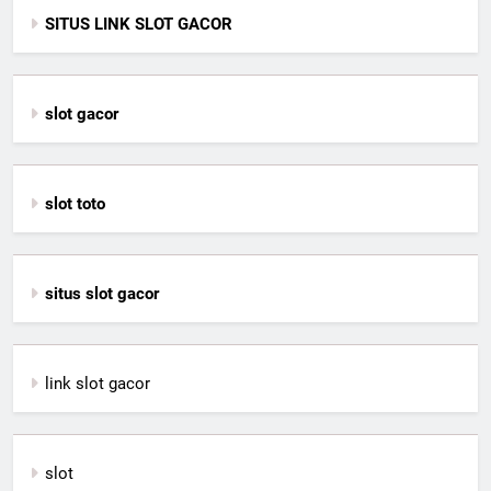
SITUS LINK SLOT GACOR
slot gacor
slot toto
situs slot gacor
link slot gacor
slot