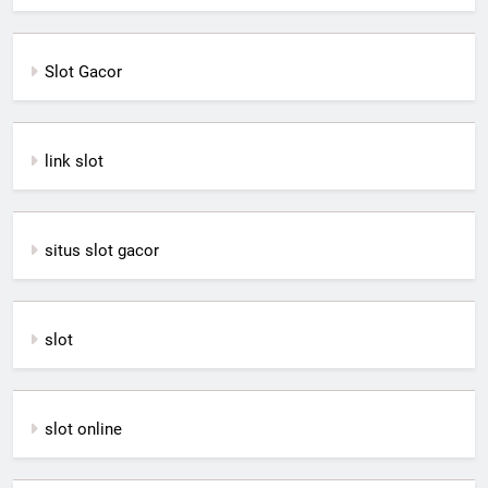
Slot Gacor
link slot
situs slot gacor
slot
slot online