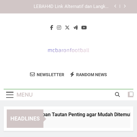
Skip
KAYA787 Alternatif dengan Dukungan Akses
to
untuk Pengguna Mobile
content
Cara Menangani Pesan Kesalahan pada Halaman
KAYA787 Alternatif
Panduan Menyimpan Tautan Penting agar Mudah
Ditemukan dan Tetap Aman
LEBAH4D Link Alternatif dan Langkah
Mengoptimalkan Kinerja Browser
KAYA787 Alternatif dengan Dukungan Akses
untuk Pengguna Mobile
MC Baron
Ikuti Berita Dan Ulasan Terbaru Seputar
Cara Menangani Pesan Kesalahan pada Halaman
NEWSLETTER
RANDOM NEWS
Football
KAYA787 Alternatif
Dunia Sepak Bola Di MC Baron Football.
MENU
nduan Menyimpan Tautan Penting agar Mudah Ditemukan da
HEADLINES
Weeks Ago