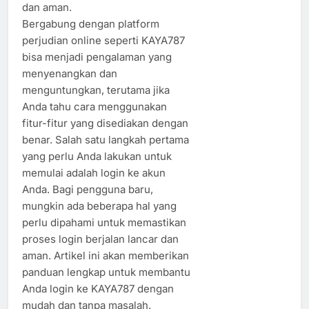
dan aman.
Bergabung dengan platform
perjudian online seperti KAYA787
bisa menjadi pengalaman yang
menyenangkan dan
menguntungkan, terutama jika
Anda tahu cara menggunakan
fitur-fitur yang disediakan dengan
benar. Salah satu langkah pertama
yang perlu Anda lakukan untuk
memulai adalah login ke akun
Anda. Bagi pengguna baru,
mungkin ada beberapa hal yang
perlu dipahami untuk memastikan
proses login berjalan lancar dan
aman. Artikel ini akan memberikan
panduan lengkap untuk membantu
Anda login ke KAYA787 dengan
mudah dan tanpa masalah.