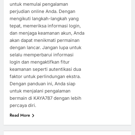
untuk memulai pengalaman
perjudian online Anda. Dengan
mengikuti langkah-langkah yang
tepat, memeriksa informasi login,
dan menjaga keamanan akun, Anda
akan dapat menikmati permainan
dengan lancar. Jangan lupa untuk
selalu memperbarui informasi
login dan mengaktifkan fitur
keamanan seperti autentikasi dua
faktor untuk perlindungan ekstra.
Dengan panduan ini, Anda siap
untuk menjalani pengalaman
bermain di KAYA787 dengan lebih
percaya diri.
Read More