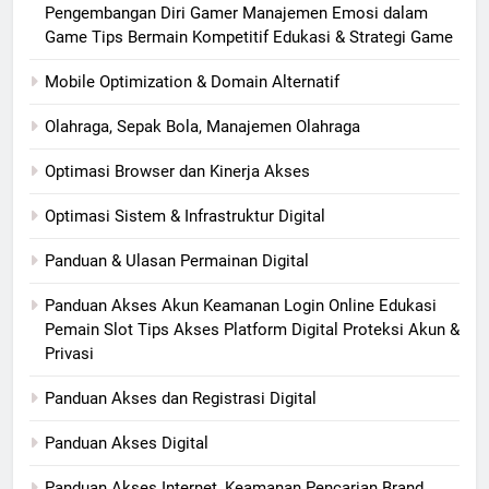
Pengembangan Diri Gamer Manajemen Emosi dalam
Game Tips Bermain Kompetitif Edukasi & Strategi Game
Mobile Optimization & Domain Alternatif
Olahraga, Sepak Bola, Manajemen Olahraga
Optimasi Browser dan Kinerja Akses
Optimasi Sistem & Infrastruktur Digital
Panduan & Ulasan Permainan Digital
Panduan Akses Akun Keamanan Login Online Edukasi
Pemain Slot Tips Akses Platform Digital Proteksi Akun &
Privasi
Panduan Akses dan Registrasi Digital
Panduan Akses Digital
Panduan Akses Internet, Keamanan Pencarian Brand,