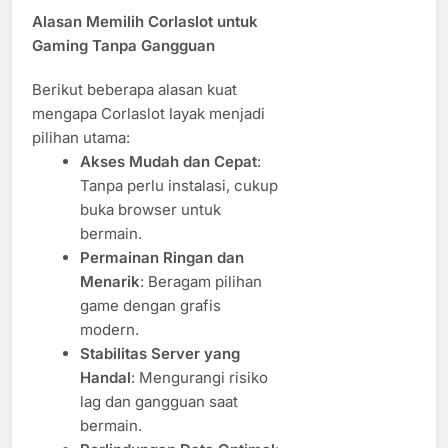
Alasan Memilih Corlaslot untuk
Gaming Tanpa Gangguan
Berikut beberapa alasan kuat
mengapa Corlaslot layak menjadi
pilihan utama:
Akses Mudah dan Cepat
:
Tanpa perlu instalasi, cukup
buka browser untuk
bermain.
Permainan Ringan dan
Menarik
: Beragam pilihan
game dengan grafis
modern.
Stabilitas Server yang
Handal
: Mengurangi risiko
lag dan gangguan saat
bermain.