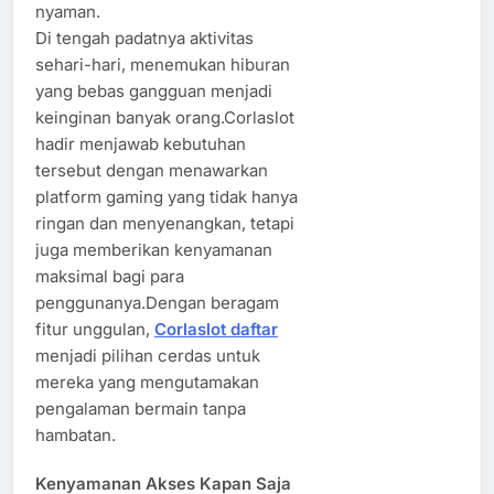
nyaman.
Di tengah padatnya aktivitas
sehari-hari, menemukan hiburan
yang bebas gangguan menjadi
keinginan banyak orang.Corlaslot
hadir menjawab kebutuhan
tersebut dengan menawarkan
platform gaming yang tidak hanya
ringan dan menyenangkan, tetapi
juga memberikan kenyamanan
maksimal bagi para
penggunanya.Dengan beragam
fitur unggulan,
Corlaslot daftar
menjadi pilihan cerdas untuk
mereka yang mengutamakan
pengalaman bermain tanpa
hambatan.
Kenyamanan Akses Kapan Saja