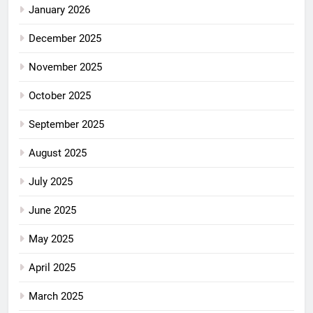
January 2026
December 2025
November 2025
October 2025
September 2025
August 2025
July 2025
June 2025
May 2025
April 2025
March 2025