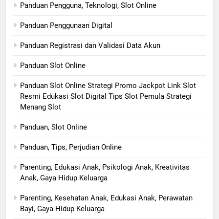
Panduan Pengguna, Teknologi, Slot Online
Panduan Penggunaan Digital
Panduan Registrasi dan Validasi Data Akun
Panduan Slot Online
Panduan Slot Online Strategi Promo Jackpot Link Slot
Resmi Edukasi Slot Digital Tips Slot Pemula Strategi
Menang Slot
Panduan, Slot Online
Panduan, Tips, Perjudian Online
Parenting, Edukasi Anak, Psikologi Anak, Kreativitas
Anak, Gaya Hidup Keluarga
Parenting, Kesehatan Anak, Edukasi Anak, Perawatan
Bayi, Gaya Hidup Keluarga