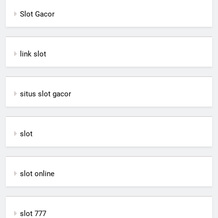
Slot Gacor
link slot
situs slot gacor
slot
slot online
slot 777