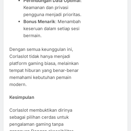
Perlindungan Data Optimal
:
Keamanan dan privasi
pengguna menjadi prioritas.
Bonus Menarik
: Menambah
keseruan dalam setiap sesi
bermain.
Dengan semua keunggulan ini,
Corlaslot tidak hanya menjadi
platform gaming biasa, melainkan
tempat hiburan yang benar-benar
memahami kebutuhan pemain
modern.
Kesimpulan
Corlaslot membuktikan dirinya
sebagai pilihan cerdas untuk
pengalaman gaming tanpa