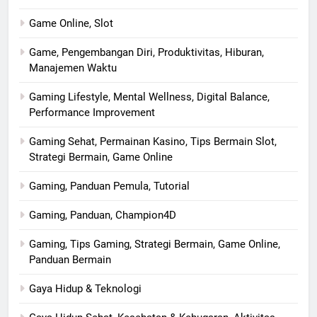
Game Online, Slot
Game, Pengembangan Diri, Produktivitas, Hiburan,
Manajemen Waktu
Gaming Lifestyle, Mental Wellness, Digital Balance,
Performance Improvement
Gaming Sehat, Permainan Kasino, Tips Bermain Slot,
Strategi Bermain, Game Online
Gaming, Panduan Pemula, Tutorial
Gaming, Panduan, Champion4D
Gaming, Tips Gaming, Strategi Bermain, Game Online,
Panduan Bermain
Gaya Hidup & Teknologi