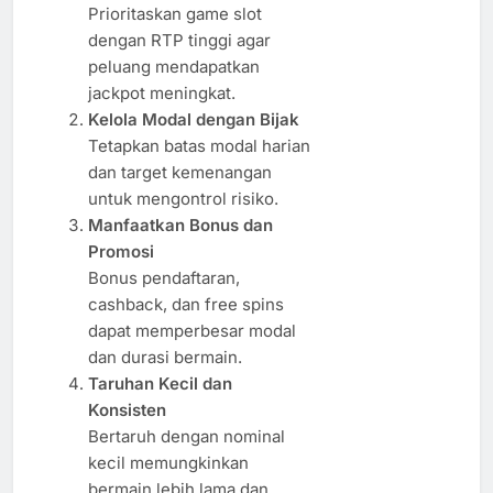
Prioritaskan game slot
dengan RTP tinggi agar
peluang mendapatkan
jackpot meningkat.
Kelola Modal dengan Bijak
Tetapkan batas modal harian
dan target kemenangan
untuk mengontrol risiko.
Manfaatkan Bonus dan
Promosi
Bonus pendaftaran,
cashback, dan free spins
dapat memperbesar modal
dan durasi bermain.
Taruhan Kecil dan
Konsisten
Bertaruh dengan nominal
kecil memungkinkan
bermain lebih lama dan