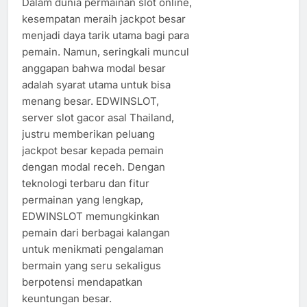
Dalam dunia permainan slot online,
kesempatan meraih jackpot besar
menjadi daya tarik utama bagi para
pemain. Namun, seringkali muncul
anggapan bahwa modal besar
adalah syarat utama untuk bisa
menang besar. EDWINSLOT,
server slot gacor asal Thailand,
justru memberikan peluang
jackpot besar kepada pemain
dengan modal receh. Dengan
teknologi terbaru dan fitur
permainan yang lengkap,
EDWINSLOT memungkinkan
pemain dari berbagai kalangan
untuk menikmati pengalaman
bermain yang seru sekaligus
berpotensi mendapatkan
keuntungan besar.