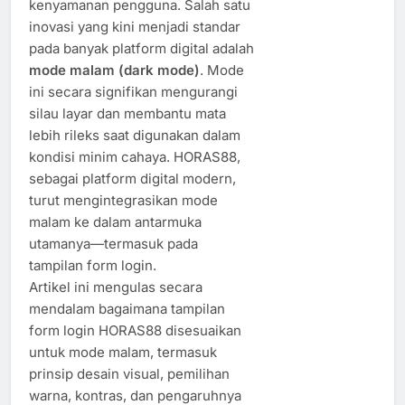
kenyamanan pengguna. Salah satu
inovasi yang kini menjadi standar
pada banyak platform digital adalah
mode malam (dark mode)
. Mode
ini secara signifikan mengurangi
silau layar dan membantu mata
lebih rileks saat digunakan dalam
kondisi minim cahaya. HORAS88,
sebagai platform digital modern,
turut mengintegrasikan mode
malam ke dalam antarmuka
utamanya—termasuk pada
tampilan form login.
Artikel ini mengulas secara
mendalam bagaimana tampilan
form login HORAS88 disesuaikan
untuk mode malam, termasuk
prinsip desain visual, pemilihan
warna, kontras, dan pengaruhnya