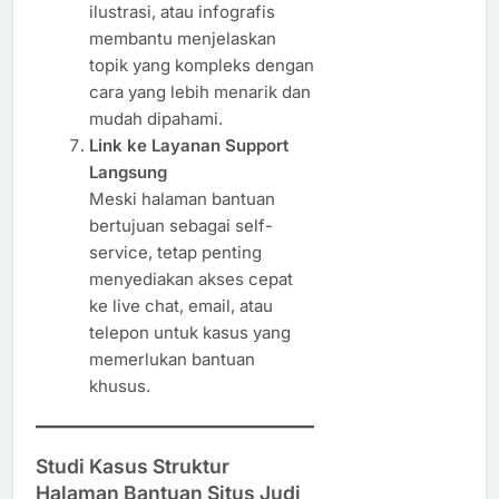
ilustrasi, atau infografis
membantu menjelaskan
topik yang kompleks dengan
cara yang lebih menarik dan
mudah dipahami.
Link ke Layanan Support
Langsung
Meski halaman bantuan
bertujuan sebagai self-
service, tetap penting
menyediakan akses cepat
ke live chat, email, atau
telepon untuk kasus yang
memerlukan bantuan
khusus.
Studi Kasus Struktur
Halaman Bantuan Situs Judi