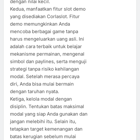
dengan nilai kecil.
Kedua, manfaatkan fitur slot demo
yang disediakan Corlaslot. Fitur
demo memungkinkan Anda
mencoba berbagai game tanpa
harus mengeluarkan uang asli. Ini
adalah cara terbaik untuk belajar
mekanisme permainan, mengenal
simbol dan paylines, serta menguji
strategi tanpa risiko kehilangan
modal. Setelah merasa percaya
diri, Anda bisa mulai bermain
dengan taruhan nyata.
Ketiga, kelola modal dengan
disiplin. Tentukan batas maksimal
modal yang siap Anda gunakan dan
jangan melebihi itu. Selain itu,
tetapkan target kemenangan dan
batas kerugian sebelum mulai