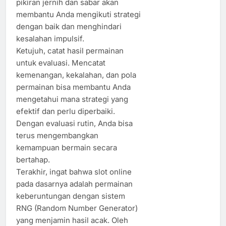
pikiran jernih dan sabar akan
membantu Anda mengikuti strategi
dengan baik dan menghindari
kesalahan impulsif.
Ketujuh, catat hasil permainan
untuk evaluasi. Mencatat
kemenangan, kekalahan, dan pola
permainan bisa membantu Anda
mengetahui mana strategi yang
efektif dan perlu diperbaiki.
Dengan evaluasi rutin, Anda bisa
terus mengembangkan
kemampuan bermain secara
bertahap.
Terakhir, ingat bahwa slot online
pada dasarnya adalah permainan
keberuntungan dengan sistem
RNG (Random Number Generator)
yang menjamin hasil acak. Oleh