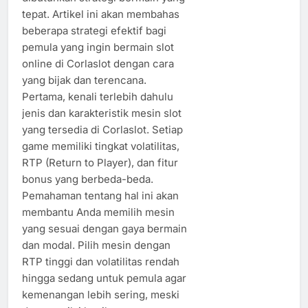
tepat. Artikel ini akan membahas
beberapa strategi efektif bagi
pemula yang ingin bermain slot
online di Corlaslot dengan cara
yang bijak dan terencana.
Pertama, kenali terlebih dahulu
jenis dan karakteristik mesin slot
yang tersedia di Corlaslot. Setiap
game memiliki tingkat volatilitas,
RTP (Return to Player), dan fitur
bonus yang berbeda-beda.
Pemahaman tentang hal ini akan
membantu Anda memilih mesin
yang sesuai dengan gaya bermain
dan modal. Pilih mesin dengan
RTP tinggi dan volatilitas rendah
hingga sedang untuk pemula agar
kemenangan lebih sering, meski