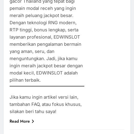
gacor Thailand yang tepat bagi
pemain modal receh yang ingin
meraih peluang jackpot besar.
Dengan teknologi RNG modern,
RTP tinggi, bonus lengkap, serta
layanan profesional, EDWINSLOT
memberikan pengalaman bermain
yang aman, seru, dan
menguntungkan. Jadi, jika kamu
ingin meraih jackpot besar dengan
modal kecil, EDWINSLOT adalah
pilihan terbaik.
Jika kamu ingin artikel versi lain,
tambahan FAQ, atau fokus khusus,
silakan beri tahu saya!
Read More