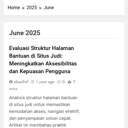
Home
2025
June
June 2025
Evaluasi Struktur Halaman
Bantuan di Situs Judi:
Meningkatkan Aksesibilitas
dan Kepuasan Pengguna
abaa9ef
1 year ago
0
7
mins
Analisis struktur halaman bantuan
di situs judi untuk memastikan
kemudahan akses, navigasi efektif,
dan penyampaian solusi cepat.
Artikel ini membahas praktik