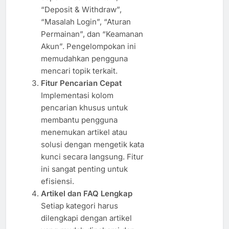
“Deposit & Withdraw”,
“Masalah Login”, “Aturan
Permainan”, dan “Keamanan
Akun”. Pengelompokan ini
memudahkan pengguna
mencari topik terkait.
Fitur Pencarian Cepat
Implementasi kolom
pencarian khusus untuk
membantu pengguna
menemukan artikel atau
solusi dengan mengetik kata
kunci secara langsung. Fitur
ini sangat penting untuk
efisiensi.
Artikel dan FAQ Lengkap
Setiap kategori harus
dilengkapi dengan artikel