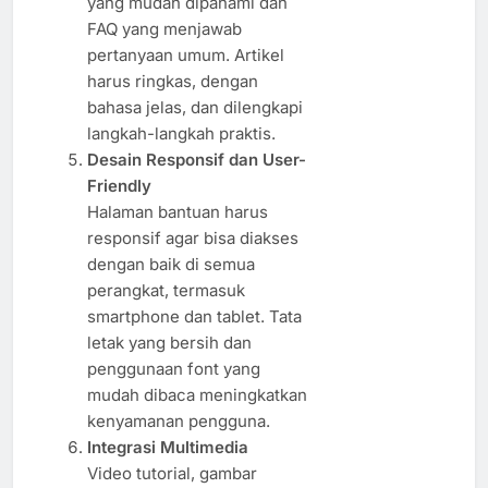
yang mudah dipahami dan
FAQ yang menjawab
pertanyaan umum. Artikel
harus ringkas, dengan
bahasa jelas, dan dilengkapi
langkah-langkah praktis.
Desain Responsif dan User-
Friendly
Halaman bantuan harus
responsif agar bisa diakses
dengan baik di semua
perangkat, termasuk
smartphone dan tablet. Tata
letak yang bersih dan
penggunaan font yang
mudah dibaca meningkatkan
kenyamanan pengguna.
Integrasi Multimedia
Video tutorial, gambar