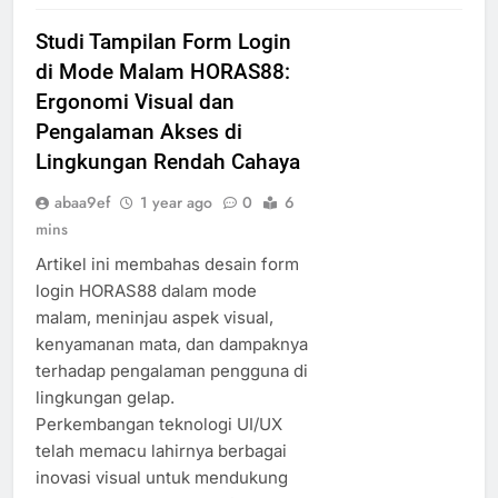
Studi Tampilan Form Login
di Mode Malam HORAS88:
Ergonomi Visual dan
Pengalaman Akses di
Lingkungan Rendah Cahaya
abaa9ef
1 year ago
0
6
mins
Artikel ini membahas desain form
login HORAS88 dalam mode
malam, meninjau aspek visual,
kenyamanan mata, dan dampaknya
terhadap pengalaman pengguna di
lingkungan gelap.
Perkembangan teknologi UI/UX
telah memacu lahirnya berbagai
inovasi visual untuk mendukung