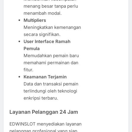
menang besar tanpa perlu
menambah modal.
Multipliers
Meningkatkan kemenangan
secara signifikan.
User Interface Ramah
Pemula
Memudahkan pemain baru
memahami permainan dan
fitur.
Keamanan Terjamin
Data dan transaksi pemain
terlindungi oleh teknologi
enkripsi terbaru.
Layanan Pelanggan 24 Jam
EDWINSLOT menyediakan layanan
pelanggan profesional yang siap