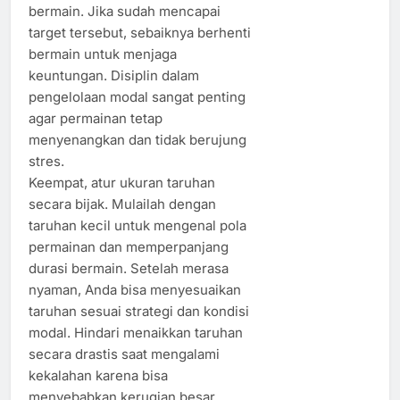
bermain. Jika sudah mencapai
target tersebut, sebaiknya berhenti
bermain untuk menjaga
keuntungan. Disiplin dalam
pengelolaan modal sangat penting
agar permainan tetap
menyenangkan dan tidak berujung
stres.
Keempat, atur ukuran taruhan
secara bijak. Mulailah dengan
taruhan kecil untuk mengenal pola
permainan dan memperpanjang
durasi bermain. Setelah merasa
nyaman, Anda bisa menyesuaikan
taruhan sesuai strategi dan kondisi
modal. Hindari menaikkan taruhan
secara drastis saat mengalami
kekalahan karena bisa
menyebabkan kerugian besar.