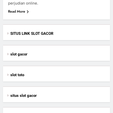
perjudian online.
Read More
SITUS LINK SLOT GACOR
slot gacor
slot toto
situs slot gacor