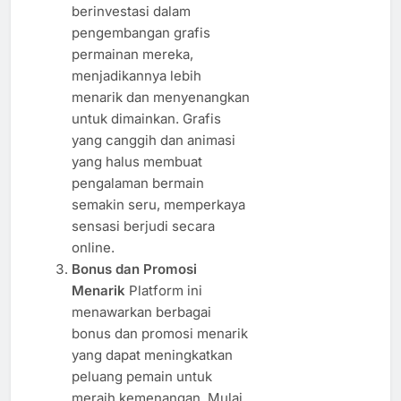
berinvestasi dalam
pengembangan grafis
permainan mereka,
menjadikannya lebih
menarik dan menyenangkan
untuk dimainkan. Grafis
yang canggih dan animasi
yang halus membuat
pengalaman bermain
semakin seru, memperkaya
sensasi berjudi secara
online.
Bonus dan Promosi
Menarik
Platform ini
menawarkan berbagai
bonus dan promosi menarik
yang dapat meningkatkan
peluang pemain untuk
meraih kemenangan. Mulai