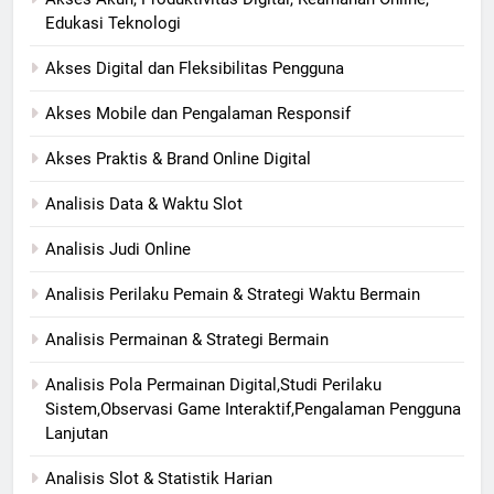
Edukasi Teknologi
Akses Digital dan Fleksibilitas Pengguna
Akses Mobile dan Pengalaman Responsif
Akses Praktis & Brand Online Digital
Analisis Data & Waktu Slot
Analisis Judi Online
Analisis Perilaku Pemain & Strategi Waktu Bermain
Analisis Permainan & Strategi Bermain
Analisis Pola Permainan Digital,Studi Perilaku
Sistem,Observasi Game Interaktif,Pengalaman Pengguna
Lanjutan
Analisis Slot & Statistik Harian