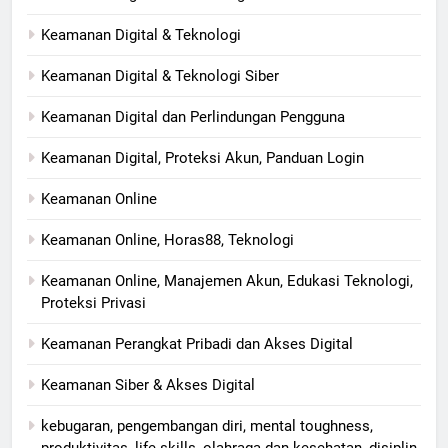
Keamanan Digital & Teknologi
Keamanan Digital & Teknologi Siber
Keamanan Digital dan Perlindungan Pengguna
Keamanan Digital, Proteksi Akun, Panduan Login
Keamanan Online
Keamanan Online, Horas88, Teknologi
Keamanan Online, Manajemen Akun, Edukasi Teknologi,
Proteksi Privasi
Keamanan Perangkat Pribadi dan Akses Digital
Keamanan Siber & Akses Digital
kebugaran, pengembangan diri, mental toughness,