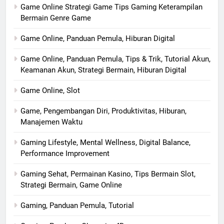
Game Online Strategi Game Tips Gaming Keterampilan
Bermain Genre Game
Game Online, Panduan Pemula, Hiburan Digital
Game Online, Panduan Pemula, Tips & Trik, Tutorial Akun,
Keamanan Akun, Strategi Bermain, Hiburan Digital
Game Online, Slot
Game, Pengembangan Diri, Produktivitas, Hiburan,
Manajemen Waktu
Gaming Lifestyle, Mental Wellness, Digital Balance,
Performance Improvement
Gaming Sehat, Permainan Kasino, Tips Bermain Slot,
Strategi Bermain, Game Online
Gaming, Panduan Pemula, Tutorial