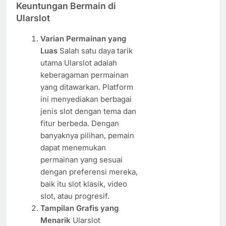
Keuntungan Bermain di
Ularslot
Varian Permainan yang
Luas
Salah satu daya tarik
utama Ularslot adalah
keberagaman permainan
yang ditawarkan. Platform
ini menyediakan berbagai
jenis slot dengan tema dan
fitur berbeda. Dengan
banyaknya pilihan, pemain
dapat menemukan
permainan yang sesuai
dengan preferensi mereka,
baik itu slot klasik, video
slot, atau progresif.
Tampilan Grafis yang
Menarik
Ularslot