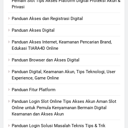
Pemain Slot Tips Akses Platform Digital Proteksi Akun &
Privasi
Panduan Akses dan Registrasi Digital
Panduan Akses Digital
Panduan Akses Internet, Keamanan Pencarian Brand,
Edukasi TIARA4D Online
Panduan Browser dan Akses Digital
Panduan Digital, Keamanan Akun, Tips Teknologi, User
Experience, Game Online
Panduan Fitur Platform
Panduan Login Slot Online Tips Akses Akun Aman Slot
Online untuk Pemula Kenyamanan Bermain Digital
Keamanan dan Akses Akun
Panduan Login Solusi Masalah Teknis Tips & Trik