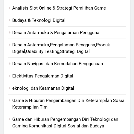
Analisis Slot Online & Strategi Pemilihan Game
Budaya & Teknologi Digital
Desain Antarmuka & Pengalaman Pengguna
Desain Antarmuka,Pengalaman Pengguna,Produk
Digital,Usability Testing,Strategi Digital
Desain Navigasi dan Kemudahan Penggunaan
Efektivitas Pengalaman Digital
eknologi dan Keamanan Digital
Game & Hiburan Pengembangan Diri Keterampilan Sosial
Keterampilan Tim
Game dan Hiburan Pengembangan Diri Teknologi dan
Gaming Komunikasi Digital Sosial dan Budaya