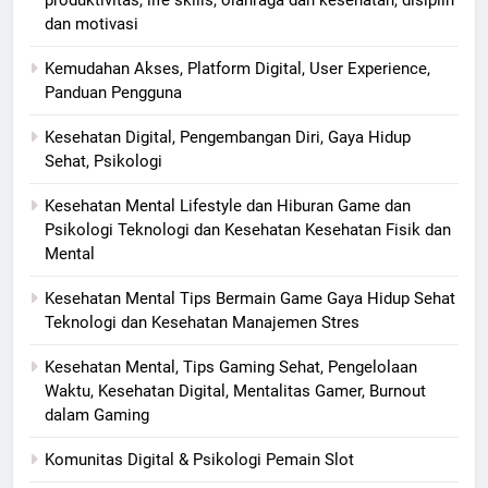
produktivitas, life skills, olahraga dan kesehatan, disiplin
dan motivasi
Kemudahan Akses, Platform Digital, User Experience,
Panduan Pengguna
Kesehatan Digital, Pengembangan Diri, Gaya Hidup
Sehat, Psikologi
Kesehatan Mental Lifestyle dan Hiburan Game dan
Psikologi Teknologi dan Kesehatan Kesehatan Fisik dan
Mental
Kesehatan Mental Tips Bermain Game Gaya Hidup Sehat
Teknologi dan Kesehatan Manajemen Stres
Kesehatan Mental, Tips Gaming Sehat, Pengelolaan
Waktu, Kesehatan Digital, Mentalitas Gamer, Burnout
dalam Gaming
Komunitas Digital & Psikologi Pemain Slot