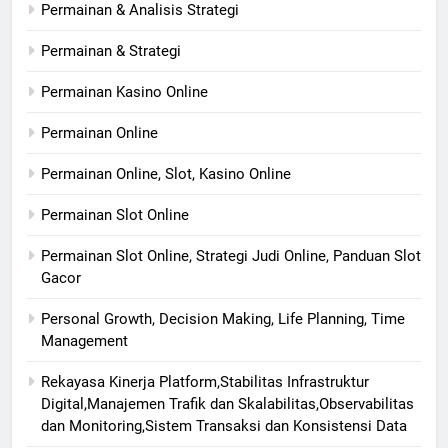
Permainan & Analisis Strategi
Permainan & Strategi
Permainan Kasino Online
Permainan Online
Permainan Online, Slot, Kasino Online
Permainan Slot Online
Permainan Slot Online, Strategi Judi Online, Panduan Slot
Gacor
Personal Growth, Decision Making, Life Planning, Time
Management
Rekayasa Kinerja Platform,Stabilitas Infrastruktur
Digital,Manajemen Trafik dan Skalabilitas,Observabilitas
dan Monitoring,Sistem Transaksi dan Konsistensi Data