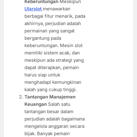
Keberuntungan
Meskipun
Ularslot
menawarkan
berbagai fitur menarik, pada
akhirnya, perjudian adalah
permainan yang sangat
bergantung pada
keberuntungan. Mesin slot
memiliki sistem acak, dan
meskipun ada strategi yang
dapat diterapkan, pemain
harus siap untuk
menghadapi kemungkinan
kalah yang cukup tinggi.
Tantangan Manajemen
Keuangan
Salah satu
tantangan besar dalam
perjudian adalah bagaimana
mengelola anggaran secara
bijak. Banyak pemain