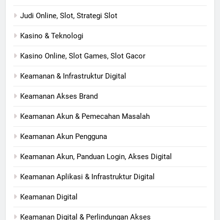
Judi Online, Slot, Strategi Slot
Kasino & Teknologi
Kasino Online, Slot Games, Slot Gacor
Keamanan & Infrastruktur Digital
Keamanan Akses Brand
Keamanan Akun & Pemecahan Masalah
Keamanan Akun Pengguna
Keamanan Akun, Panduan Login, Akses Digital
Keamanan Aplikasi & Infrastruktur Digital
Keamanan Digital
Keamanan Digital & Perlindungan Akses