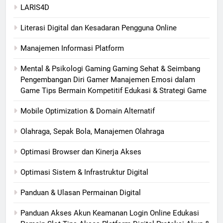
LARIS4D
Literasi Digital dan Kesadaran Pengguna Online
Manajemen Informasi Platform
Mental & Psikologi Gaming Gaming Sehat & Seimbang
Pengembangan Diri Gamer Manajemen Emosi dalam
Game Tips Bermain Kompetitif Edukasi & Strategi Game
Mobile Optimization & Domain Alternatif
Olahraga, Sepak Bola, Manajemen Olahraga
Optimasi Browser dan Kinerja Akses
Optimasi Sistem & Infrastruktur Digital
Panduan & Ulasan Permainan Digital
Panduan Akses Akun Keamanan Login Online Edukasi