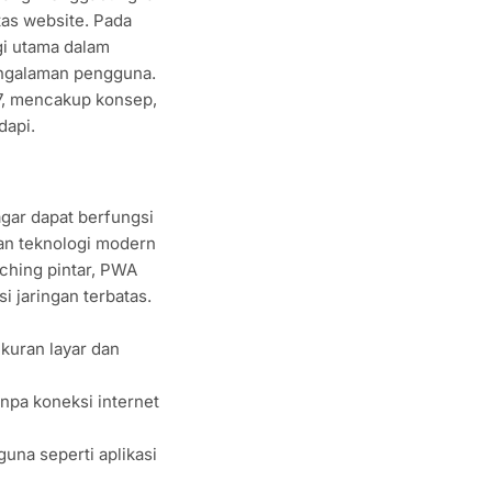
tas website. Pada
gi utama dalam
pengalaman pengguna.
7, mencakup konsep,
dapi.
gar dapat berfungsi
kan teknologi modern
aching pintar, PWA
 jaringan terbatas.
kuran layar dan
npa koneksi internet
una seperti aplikasi