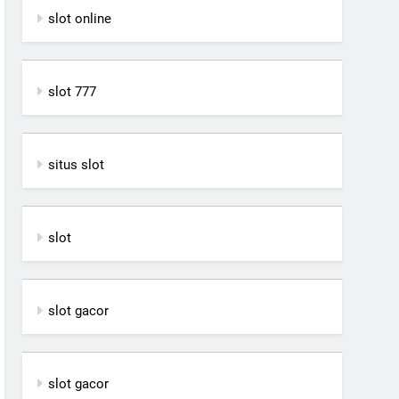
slot online
slot 777
situs slot
slot
slot gacor
slot gacor