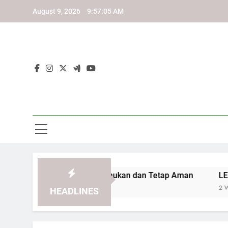
Skip
August 9, 2026
9:57:06 AM
to
content
MC 
Ikuti Beri
 agar Mudah Ditemukan dan Tetap Aman
LEBAH4D Link 
2 Weeks Ago
HEADLINES