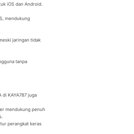
tuk iOS dan Android.
PS, mendukung
eski jaringan tidak
engguna tanpa
 di KAYA787 juga
er mendukung penuh
s.
tur perangkat keras