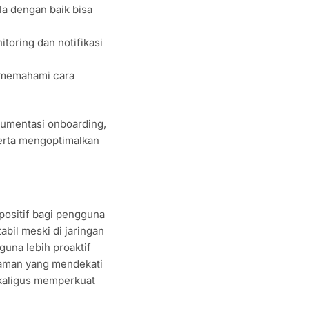
la dengan baik bisa
oring dan notifikasi
memahami cara
kumentasi onboarding,
erta mengoptimalkan
ositif bagi pengguna
tabil meski di jaringan
guna lebih proaktif
aman yang mendekati
kaligus memperkuat