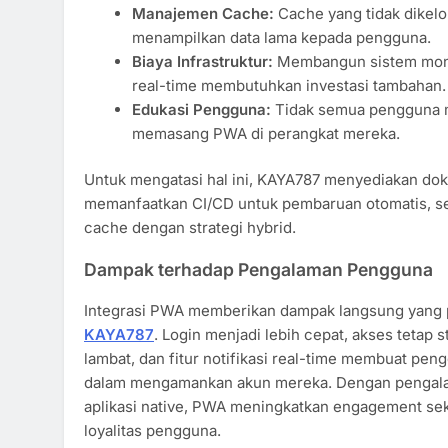
Manajemen Cache:
Cache yang tidak dikelo
menampilkan data lama kepada pengguna.
Biaya Infrastruktur:
Membangun sistem monit
real-time membutuhkan investasi tambahan.
Edukasi Pengguna:
Tidak semua pengguna 
memasang PWA di perangkat mereka.
Untuk mengatasi hal ini, KAYA787 menyediakan do
memanfaatkan CI/CD untuk pembaruan otomatis, s
cache dengan strategi hybrid.
Dampak terhadap Pengalaman Pengguna
Integrasi PWA memberikan dampak langsung yang p
KAYA787
. Login menjadi lebih cepat, akses tetap s
lambat, dan fitur notifikasi real-time membuat peng
dalam mengamankan akun mereka. Dengan pengal
aplikasi native, PWA meningkatkan engagement se
loyalitas pengguna.