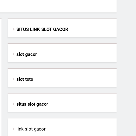
SITUS LINK SLOT GACOR
slot gacor
slot toto
situs slot gacor
link slot gacor