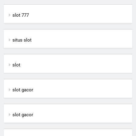
slot 777
situs slot
slot
slot gacor
slot gacor