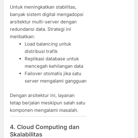
Untuk meningkatkan stabilitas,
banyak sistem digital mengadopsi
arsitektur multi-server dengan
redundansi data. Strategi ini
melibatkan:
Load balancing untuk
distribusi trafik
Replikasi database untuk
mencegah kehilangan data
Failover otomatis jika satu
server mengalami gangguan
Dengan arsitektur ini, layanan
tetap berjalan meskipun salah satu
komponen mengalami masalah.
4. Cloud Computing dan
Skalabilitas