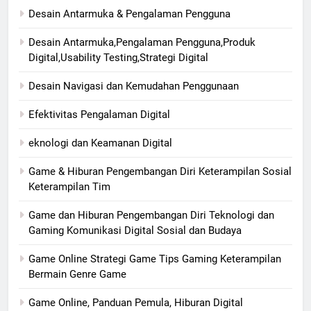
Desain Antarmuka & Pengalaman Pengguna
Desain Antarmuka,Pengalaman Pengguna,Produk
Digital,Usability Testing,Strategi Digital
Desain Navigasi dan Kemudahan Penggunaan
Efektivitas Pengalaman Digital
eknologi dan Keamanan Digital
Game & Hiburan Pengembangan Diri Keterampilan Sosial
Keterampilan Tim
Game dan Hiburan Pengembangan Diri Teknologi dan
Gaming Komunikasi Digital Sosial dan Budaya
Game Online Strategi Game Tips Gaming Keterampilan
Bermain Genre Game
Game Online, Panduan Pemula, Hiburan Digital