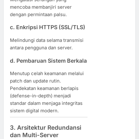
mencoba membanjiri server
dengan permintaan palsu.
c. Enkripsi HTTPS (SSL/TLS)
Melindungi data selama transmisi
antara pengguna dan server.
d. Pembaruan Sistem Berkala
Menutup celah keamanan melalui
patch dan update rutin.
Pendekatan keamanan berlapis
(defense-in-depth) menjadi
standar dalam menjaga integritas
sistem digital modern.
3. Arsitektur Redundansi
dan Multi-Server