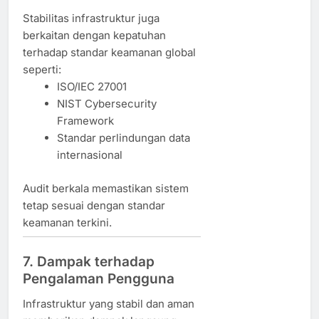
Stabilitas infrastruktur juga
berkaitan dengan kepatuhan
terhadap standar keamanan global
seperti:
ISO/IEC 27001
NIST Cybersecurity
Framework
Standar perlindungan data
internasional
Audit berkala memastikan sistem
tetap sesuai dengan standar
keamanan terkini.
7. Dampak terhadap
Pengalaman Pengguna
Infrastruktur yang stabil dan aman