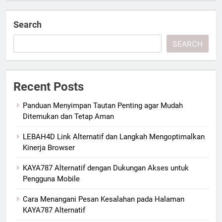
Search
SEARCH
Recent Posts
Panduan Menyimpan Tautan Penting agar Mudah
Ditemukan dan Tetap Aman
LEBAH4D Link Alternatif dan Langkah Mengoptimalkan
Kinerja Browser
KAYA787 Alternatif dengan Dukungan Akses untuk
Pengguna Mobile
Cara Menangani Pesan Kesalahan pada Halaman
KAYA787 Alternatif