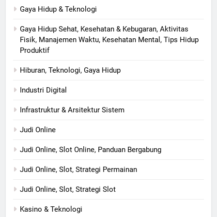
Gaya Hidup & Teknologi
Gaya Hidup Sehat, Kesehatan & Kebugaran, Aktivitas
Fisik, Manajemen Waktu, Kesehatan Mental, Tips Hidup
Produktif
Hiburan, Teknologi, Gaya Hidup
Industri Digital
Infrastruktur & Arsitektur Sistem
Judi Online
Judi Online, Slot Online, Panduan Bergabung
Judi Online, Slot, Strategi Permainan
Judi Online, Slot, Strategi Slot
Kasino & Teknologi