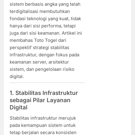
sistem berbasis angka yang telah
terdigitalisasi membutuhkan
fondasi teknologi yang kuat, tidak
hanya dari sisi performa, tetapi
juga dari sisi keamanan. Artikel ini
membahas Toto Togel dari
perspektif strategi stabilitas
infrastruktur, dengan fokus pada
keamanan server, arsitektur
sistem, dan pengelolaan risiko
digital.
1. Stabilitas Infrastruktur
sebagai Pilar Layanan
Digital
Stabilitas infrastruktur merujuk
pada kemampuan sistem untuk
tetap berjalan secara konsisten