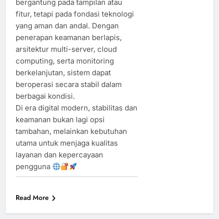
bergantung pada tampilan atau
fitur, tetapi pada fondasi teknologi
yang aman dan andal. Dengan
penerapan keamanan berlapis,
arsitektur multi-server, cloud
computing, serta monitoring
berkelanjutan, sistem dapat
beroperasi secara stabil dalam
berbagai kondisi.
Di era digital modern, stabilitas dan
keamanan bukan lagi opsi
tambahan, melainkan kebutuhan
utama untuk menjaga kualitas
layanan dan kepercayaan
pengguna
Read More