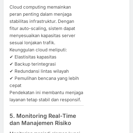
Cloud computing memainkan
peran penting dalam menjaga
stabilitas infrastruktur. Dengan
fitur auto-scaling, sistem dapat
menyesuaikan kapasitas server
sesuai lonjakan trafik.
Keunggulan cloud meliputi:
✔ Elastisitas kapasitas
✔ Backup terintegrasi
✔ Redundansi lintas wilayah
✔ Pemulihan bencana yang lebih
cepat
Pendekatan ini membantu menjaga
layanan tetap stabil dan responsif.
5. Monitoring Real-Time
dan Manajemen Risiko