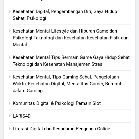
Kesehatan Digital, Pengembangan Diri, Gaya Hidup
Sehat, Psikologi
Kesehatan Mental Lifestyle dan Hiburan Game dan
Psikologi Teknologi dan Kesehatan Kesehatan Fisik dan
Mental
Kesehatan Mental Tips Bermain Game Gaya Hidup Sehat
Teknologi dan Kesehatan Manajemen Stres
Kesehatan Mental, Tips Gaming Sehat, Pengelolaan
Waktu, Kesehatan Digital, Mentalitas Gamer, Burnout
dalam Gaming
Komunitas Digital & Psikologi Pemain Slot
LARIS4D
Literasi Digital dan Kesadaran Pengguna Online