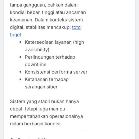
tanpa gangguan, bahkan dalam
kondisi beban tinggi atau ancaman
keamanan. Dalam konteks sistem
digital, stabilitas mencakup:
toto
togel
Ketersediaan layanan (high
availability)
Perlindungan terhadap
downtime
Konsistensi performa server
Ketahanan terhadap
serangan siber
Sistem yang stabil bukan hanya
cepat, tetapi juga mampu
mempertahankan operasionalnya
dalam berbagai kondisi.