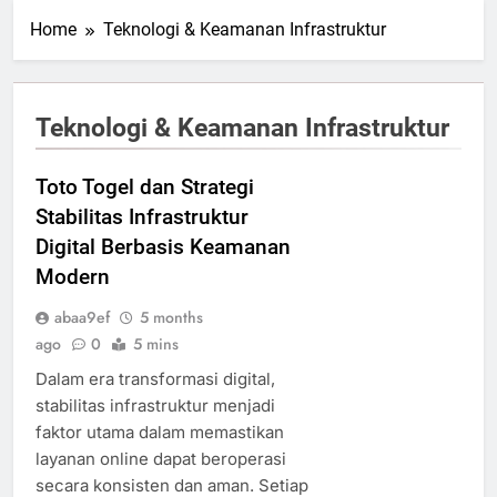
Home
Teknologi & Keamanan Infrastruktur
Teknologi & Keamanan Infrastruktur
Toto Togel dan Strategi
Stabilitas Infrastruktur
Digital Berbasis Keamanan
Modern
abaa9ef
5 months
ago
0
5 mins
Dalam era transformasi digital,
stabilitas infrastruktur menjadi
faktor utama dalam memastikan
layanan online dapat beroperasi
secara konsisten dan aman. Setiap