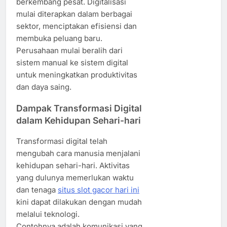
berkembang pesat. Digitalisasi
mulai diterapkan dalam berbagai
sektor, menciptakan efisiensi dan
membuka peluang baru.
Perusahaan mulai beralih dari
sistem manual ke sistem digital
untuk meningkatkan produktivitas
dan daya saing.
Dampak Transformasi Digital
dalam Kehidupan Sehari-hari
Transformasi digital telah
mengubah cara manusia menjalani
kehidupan sehari-hari. Aktivitas
yang dulunya memerlukan waktu
dan tenaga
situs slot gacor hari ini
kini dapat dilakukan dengan mudah
melalui teknologi.
Contohnya adalah komunikasi yang