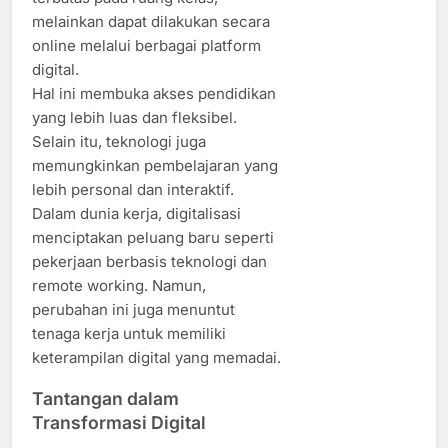
melainkan dapat dilakukan secara
online melalui berbagai platform
digital.
Hal ini membuka akses pendidikan
yang lebih luas dan fleksibel.
Selain itu, teknologi juga
memungkinkan pembelajaran yang
lebih personal dan interaktif.
Dalam dunia kerja, digitalisasi
menciptakan peluang baru seperti
pekerjaan berbasis teknologi dan
remote working. Namun,
perubahan ini juga menuntut
tenaga kerja untuk memiliki
keterampilan digital yang memadai.
Tantangan dalam
Transformasi Digital