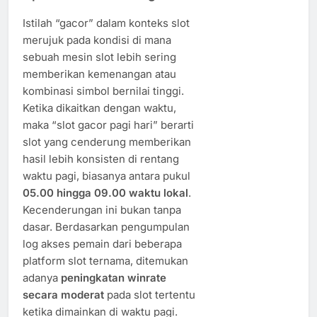
Istilah “gacor” dalam konteks slot
merujuk pada kondisi di mana
sebuah mesin slot lebih sering
memberikan kemenangan atau
kombinasi simbol bernilai tinggi.
Ketika dikaitkan dengan waktu,
maka “slot gacor pagi hari” berarti
slot yang cenderung memberikan
hasil lebih konsisten di rentang
waktu pagi, biasanya antara pukul
05.00 hingga 09.00 waktu lokal
.
Kecenderungan ini bukan tanpa
dasar. Berdasarkan pengumpulan
log akses pemain dari beberapa
platform slot ternama, ditemukan
adanya
peningkatan winrate
secara moderat
pada slot tertentu
ketika dimainkan di waktu pagi.