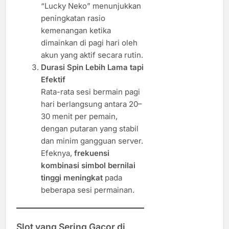
“Lucky Neko” menunjukkan
peningkatan rasio
kemenangan ketika
dimainkan di pagi hari oleh
akun yang aktif secara rutin.
Durasi Spin Lebih Lama tapi
Efektif
Rata-rata sesi bermain pagi
hari berlangsung antara 20–
30 menit per pemain,
dengan putaran yang stabil
dan minim gangguan server.
Efeknya,
frekuensi
kombinasi simbol bernilai
tinggi meningkat
pada
beberapa sesi permainan.
Slot yang Sering Gacor di