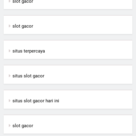
slot gacor
slot gacor
situs terpercaya
situs slot gacor
situs slot gacor hari ini
slot gacor