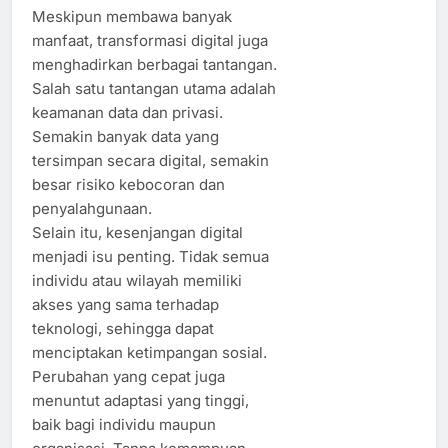
Meskipun membawa banyak
manfaat, transformasi digital juga
menghadirkan berbagai tantangan.
Salah satu tantangan utama adalah
keamanan data dan privasi.
Semakin banyak data yang
tersimpan secara digital, semakin
besar risiko kebocoran dan
penyalahgunaan.
Selain itu, kesenjangan digital
menjadi isu penting. Tidak semua
individu atau wilayah memiliki
akses yang sama terhadap
teknologi, sehingga dapat
menciptakan ketimpangan sosial.
Perubahan yang cepat juga
menuntut adaptasi yang tinggi,
baik bagi individu maupun