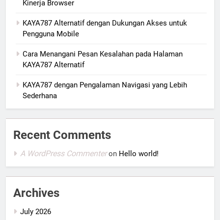
Kinerja Browser
KAYA787 Alternatif dengan Dukungan Akses untuk
Pengguna Mobile
Cara Menangani Pesan Kesalahan pada Halaman
KAYA787 Alternatif
KAYA787 dengan Pengalaman Navigasi yang Lebih
Sederhana
Recent Comments
A WordPress Commenter
on
Hello world!
Archives
July 2026