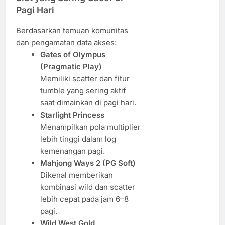
Pagi Hari
Berdasarkan temuan komunitas
dan pengamatan data akses:
Gates of Olympus
(Pragmatic Play)
Memiliki scatter dan fitur
tumble yang sering aktif
saat dimainkan di pagi hari.
Starlight Princess
Menampilkan pola multiplier
lebih tinggi dalam log
kemenangan pagi.
Mahjong Ways 2 (PG Soft)
Dikenal memberikan
kombinasi wild dan scatter
lebih cepat pada jam 6–8
pagi.
Wild West Gold