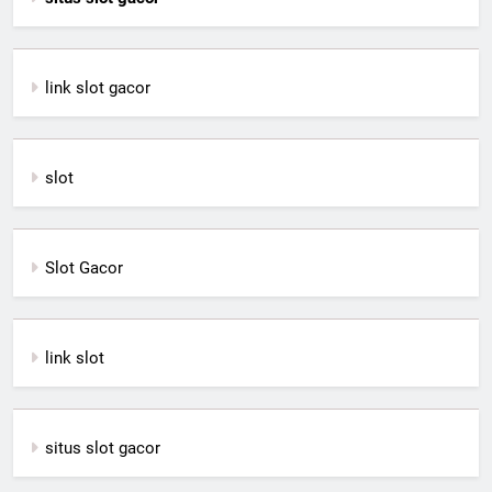
link slot gacor
slot
Slot Gacor
link slot
situs slot gacor