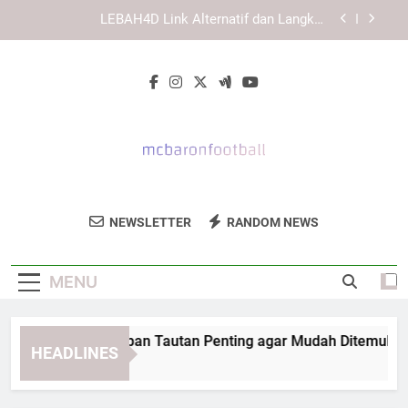
Skip
KAYA787 Alternatif dengan Dukungan Akses
to
untuk Pengguna Mobile
content
Cara Menangani Pesan Kesalahan pada Halaman
KAYA787 Alternatif
Panduan Menyimpan Tautan Penting agar Mudah
Ditemukan dan Tetap Aman
LEBAH4D Link Alternatif dan Langkah
Mengoptimalkan Kinerja Browser
KAYA787 Alternatif dengan Dukungan Akses
untuk Pengguna Mobile
MC Baron
Ikuti Berita Dan Ulasan Terbaru Seputar
Cara Menangani Pesan Kesalahan pada Halaman
NEWSLETTER
RANDOM NEWS
Football
KAYA787 Alternatif
Dunia Sepak Bola Di MC Baron Football.
MENU
nduan Menyimpan Tautan Penting agar Mudah Ditemukan da
HEADLINES
Weeks Ago