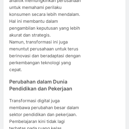
analitik memungkinkan perusahaan
untuk memahami perilaku
konsumen secara lebih mendalam.
Hal ini membantu dalam
pengambilan keputusan yang lebih
akurat dan strategis.
Namun, transformasi ini juga
menuntut perusahaan untuk terus
berinovasi dan beradaptasi dengan
perkembangan teknologi yang
cepat.
Perubahan dalam Dunia
Pendidikan dan Pekerjaan
Transformasi digital juga
membawa perubahan besar dalam
sektor pendidikan dan pekerjaan.
Pembelajaran kini tidak lagi
terbatas pada ruang kelas,