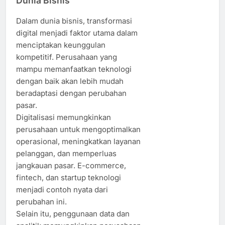
Dunia Bisnis
Dalam dunia bisnis, transformasi
digital menjadi faktor utama dalam
menciptakan keunggulan
kompetitif. Perusahaan yang
mampu memanfaatkan teknologi
dengan baik akan lebih mudah
beradaptasi dengan perubahan
pasar.
Digitalisasi memungkinkan
perusahaan untuk mengoptimalkan
operasional, meningkatkan layanan
pelanggan, dan memperluas
jangkauan pasar. E-commerce,
fintech, dan startup teknologi
menjadi contoh nyata dari
perubahan ini.
Selain itu, penggunaan data dan