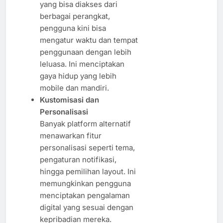
yang bisa diakses dari
berbagai perangkat,
pengguna kini bisa
mengatur waktu dan tempat
penggunaan dengan lebih
leluasa. Ini menciptakan
gaya hidup yang lebih
mobile dan mandiri.
Kustomisasi dan
Personalisasi
Banyak platform alternatif
menawarkan fitur
personalisasi seperti tema,
pengaturan notifikasi,
hingga pemilihan layout. Ini
memungkinkan pengguna
menciptakan pengalaman
digital yang sesuai dengan
kepribadian mereka.