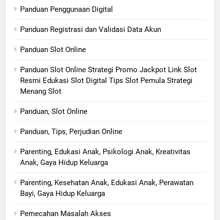
Panduan Penggunaan Digital
Panduan Registrasi dan Validasi Data Akun
Panduan Slot Online
Panduan Slot Online Strategi Promo Jackpot Link Slot
Resmi Edukasi Slot Digital Tips Slot Pemula Strategi
Menang Slot
Panduan, Slot Online
Panduan, Tips, Perjudian Online
Parenting, Edukasi Anak, Psikologi Anak, Kreativitas
Anak, Gaya Hidup Keluarga
Parenting, Kesehatan Anak, Edukasi Anak, Perawatan
Bayi, Gaya Hidup Keluarga
Pemecahan Masalah Akses