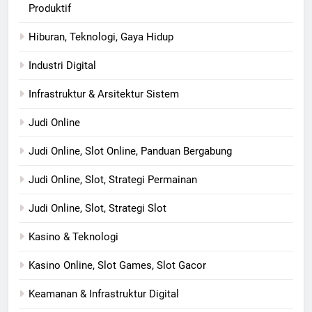
Produktif
Hiburan, Teknologi, Gaya Hidup
Industri Digital
Infrastruktur & Arsitektur Sistem
Judi Online
Judi Online, Slot Online, Panduan Bergabung
Judi Online, Slot, Strategi Permainan
Judi Online, Slot, Strategi Slot
Kasino & Teknologi
Kasino Online, Slot Games, Slot Gacor
Keamanan & Infrastruktur Digital