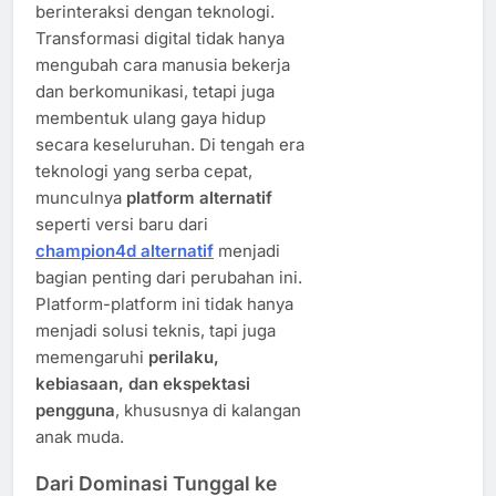
berinteraksi dengan teknologi.
Transformasi digital tidak hanya
mengubah cara manusia bekerja
dan berkomunikasi, tetapi juga
membentuk ulang gaya hidup
secara keseluruhan. Di tengah era
teknologi yang serba cepat,
munculnya
platform alternatif
seperti versi baru dari
champion4d alternatif
menjadi
bagian penting dari perubahan ini.
Platform-platform ini tidak hanya
menjadi solusi teknis, tapi juga
memengaruhi
perilaku,
kebiasaan, dan ekspektasi
pengguna
, khususnya di kalangan
anak muda.
Dari Dominasi Tunggal ke