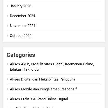
January 2025
December 2024
November 2024
October 2024
Categories
Akses Akun, Produktivitas Digital, Keamanan Online,
Edukasi Teknologi
Akses Digital dan Fleksibilitas Pengguna
Akses Mobile dan Pengalaman Responsif
Akses Praktis & Brand Online Digital