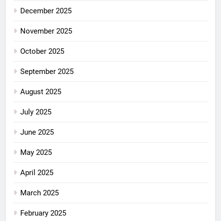
December 2025
November 2025
October 2025
September 2025
August 2025
July 2025
June 2025
May 2025
April 2025
March 2025
February 2025