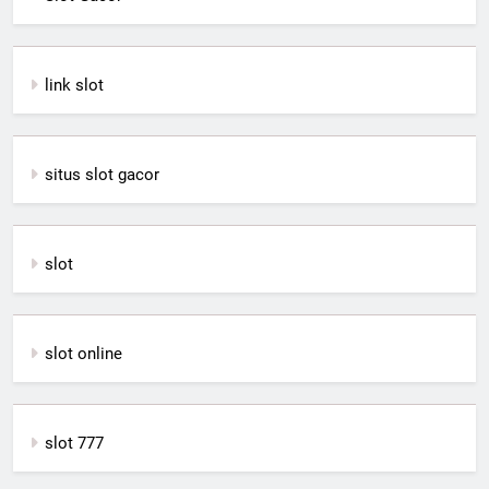
link slot
situs slot gacor
slot
slot online
slot 777