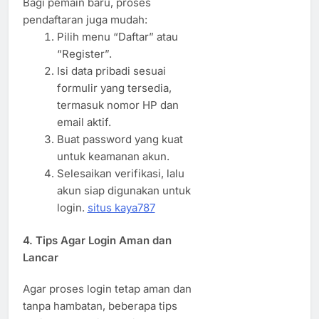
Bagi pemain baru, proses
pendaftaran juga mudah:
Pilih menu “Daftar” atau
“Register”.
Isi data pribadi sesuai
formulir yang tersedia,
termasuk nomor HP dan
email aktif.
Buat password yang kuat
untuk keamanan akun.
Selesaikan verifikasi, lalu
akun siap digunakan untuk
login.
situs kaya787
4. Tips Agar Login Aman dan
Lancar
Agar proses login tetap aman dan
tanpa hambatan, beberapa tips