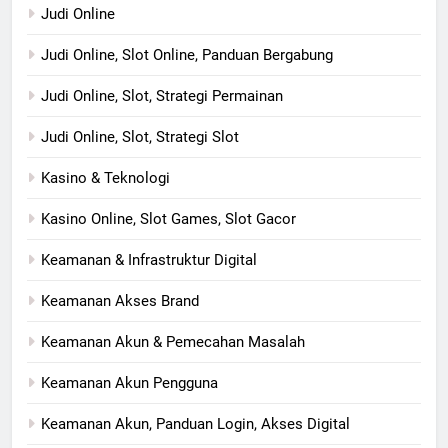
Judi Online
Judi Online, Slot Online, Panduan Bergabung
Judi Online, Slot, Strategi Permainan
Judi Online, Slot, Strategi Slot
Kasino & Teknologi
Kasino Online, Slot Games, Slot Gacor
Keamanan & Infrastruktur Digital
Keamanan Akses Brand
Keamanan Akun & Pemecahan Masalah
Keamanan Akun Pengguna
Keamanan Akun, Panduan Login, Akses Digital