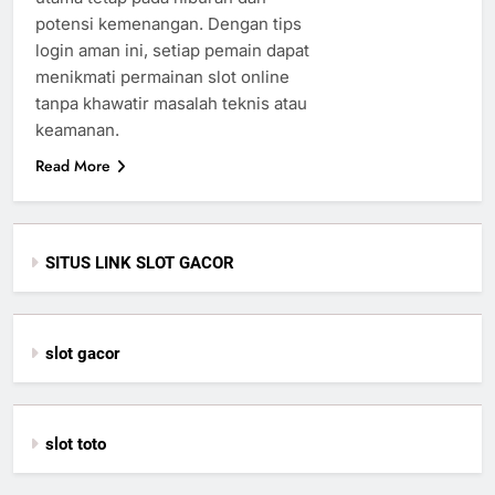
potensi kemenangan. Dengan tips
login aman ini, setiap pemain dapat
menikmati permainan slot online
tanpa khawatir masalah teknis atau
keamanan.
Read More
SITUS LINK SLOT GACOR
slot gacor
slot toto