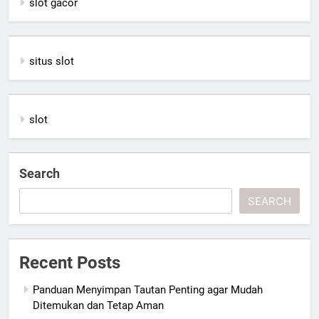
slot gacor
situs slot
slot
Search
SEARCH
Recent Posts
Panduan Menyimpan Tautan Penting agar Mudah
Ditemukan dan Tetap Aman