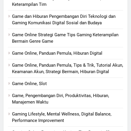
Keterampilan Tim
Game dan Hiburan Pengembangan Diri Teknologi dan
Gaming Komunikasi Digital Sosial dan Budaya
Game Online Strategi Game Tips Gaming Keterampilan
Bermain Genre Game
Game Online, Panduan Pemula, Hiburan Digital
Game Online, Panduan Pemula, Tips & Trik, Tutorial Akun,
Keamanan Akun, Strategi Bermain, Hiburan Digital
Game Online, Slot
Game, Pengembangan Diri, Produktivitas, Hiburan,
Manajemen Waktu
Gaming Lifestyle, Mental Wellness, Digital Balance,
Performance Improvement