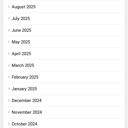
August 2025
July 2025
June 2025
May 2025
April 2025
March 2025
February 2025
January 2025
December 2024
November 2024
October 2024