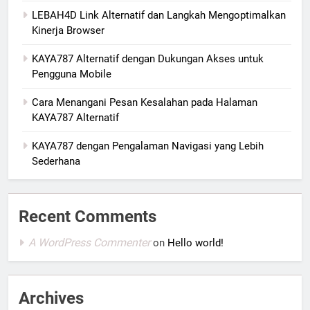
LEBAH4D Link Alternatif dan Langkah Mengoptimalkan
Kinerja Browser
KAYA787 Alternatif dengan Dukungan Akses untuk
Pengguna Mobile
Cara Menangani Pesan Kesalahan pada Halaman
KAYA787 Alternatif
KAYA787 dengan Pengalaman Navigasi yang Lebih
Sederhana
Recent Comments
A WordPress Commenter
on
Hello world!
Archives