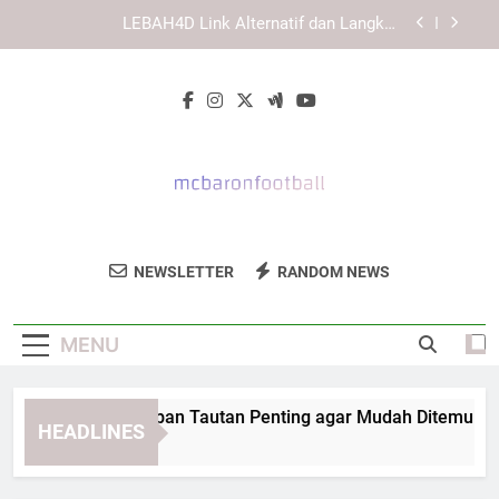
Skip
KAYA787 Alternatif dengan Dukungan Akses
to
untuk Pengguna Mobile
content
Cara Menangani Pesan Kesalahan pada Halaman
KAYA787 Alternatif
Panduan Menyimpan Tautan Penting agar Mudah
Ditemukan dan Tetap Aman
LEBAH4D Link Alternatif dan Langkah
Mengoptimalkan Kinerja Browser
KAYA787 Alternatif dengan Dukungan Akses
untuk Pengguna Mobile
MC Baron
Ikuti Berita Dan Ulasan Terbaru Seputar
Cara Menangani Pesan Kesalahan pada Halaman
NEWSLETTER
RANDOM NEWS
Football
KAYA787 Alternatif
Dunia Sepak Bola Di MC Baron Football.
MENU
nduan Menyimpan Tautan Penting agar Mudah Ditemukan da
HEADLINES
Weeks Ago