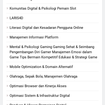
Komunitas Digital & Psikologi Pemain Slot
LARIS4D
Literasi Digital dan Kesadaran Pengguna Online
Manajemen Informasi Platform
Mental & Psikologi Gaming Gaming Sehat & Seimbang
Pengembangan Diri Gamer Manajemen Emosi dalam
Game Tips Bermain Kompetitif Edukasi & Strategi Game
Mobile Optimization & Domain Alternatif
Olahraga, Sepak Bola, Manajemen Olahraga
Optimasi Browser dan Kinerja Akses
Optimasi Sistem & Infrastruktur Digital