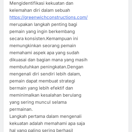
Mengidentifikasi kekuatan dan
kelemahan diri dalam sebuah
https://greenwichconstructions.com/
merupakan langkah penting bagi
pemain yang ingin berkembang
secara konsisten.Kemampuan ini
memungkinkan seorang pemain
memahami aspek apa yang sudah
dikuasai dan bagian mana yang masih
membutuhkan peningkatan.Dengan
mengenali diri sendiri lebih dalam,
pemain dapat membuat strategi
bermain yang lebih efektif dan
meminimalkan kesalahan berulang
yang sering muncul selama
permainan.
Langkah pertama dalam mengenali
kekuatan adalah memahami apa saja
hal yang paling sering berhasil