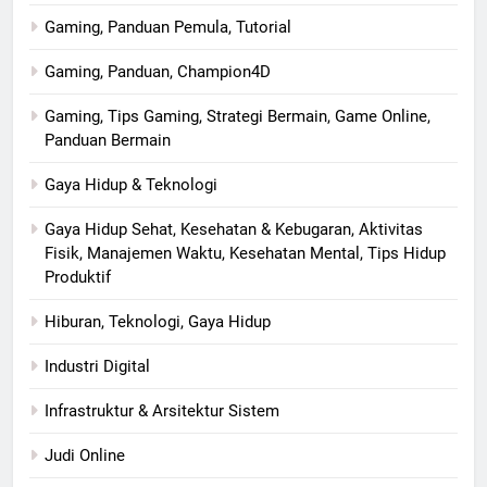
Gaming, Panduan Pemula, Tutorial
Gaming, Panduan, Champion4D
Gaming, Tips Gaming, Strategi Bermain, Game Online,
Panduan Bermain
Gaya Hidup & Teknologi
Gaya Hidup Sehat, Kesehatan & Kebugaran, Aktivitas
Fisik, Manajemen Waktu, Kesehatan Mental, Tips Hidup
Produktif
Hiburan, Teknologi, Gaya Hidup
Industri Digital
Infrastruktur & Arsitektur Sistem
Judi Online