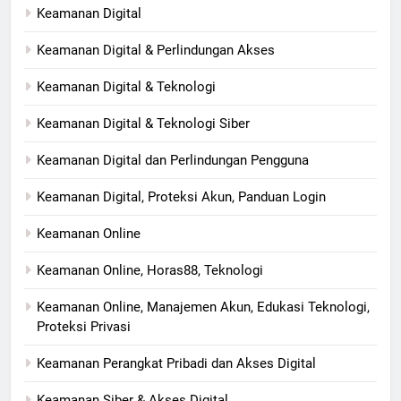
Keamanan Digital
Keamanan Digital & Perlindungan Akses
Keamanan Digital & Teknologi
Keamanan Digital & Teknologi Siber
Keamanan Digital dan Perlindungan Pengguna
Keamanan Digital, Proteksi Akun, Panduan Login
Keamanan Online
Keamanan Online, Horas88, Teknologi
Keamanan Online, Manajemen Akun, Edukasi Teknologi,
Proteksi Privasi
Keamanan Perangkat Pribadi dan Akses Digital
Keamanan Siber & Akses Digital