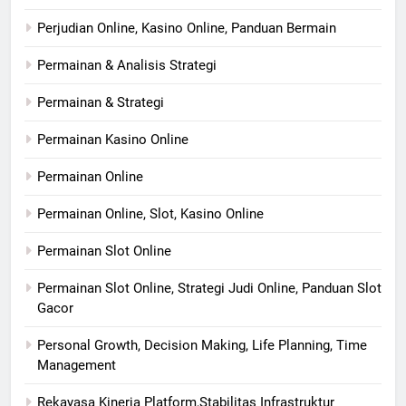
Perjudian Online, Kasino Online, Panduan Bermain
Permainan & Analisis Strategi
Permainan & Strategi
Permainan Kasino Online
Permainan Online
Permainan Online, Slot, Kasino Online
Permainan Slot Online
Permainan Slot Online, Strategi Judi Online, Panduan Slot
Gacor
Personal Growth, Decision Making, Life Planning, Time
Management
Rekayasa Kinerja Platform,Stabilitas Infrastruktur