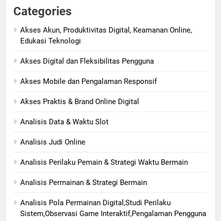
Categories
Akses Akun, Produktivitas Digital, Keamanan Online,
Edukasi Teknologi
Akses Digital dan Fleksibilitas Pengguna
Akses Mobile dan Pengalaman Responsif
Akses Praktis & Brand Online Digital
Analisis Data & Waktu Slot
Analisis Judi Online
Analisis Perilaku Pemain & Strategi Waktu Bermain
Analisis Permainan & Strategi Bermain
Analisis Pola Permainan Digital,Studi Perilaku
Sistem,Observasi Game Interaktif,Pengalaman Pengguna