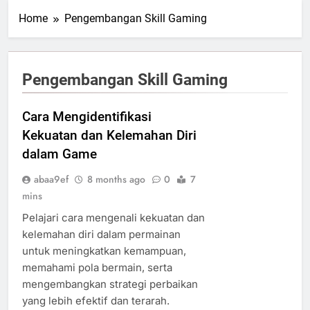
Home
Pengembangan Skill Gaming
Pengembangan Skill Gaming
Cara Mengidentifikasi
Kekuatan dan Kelemahan Diri
dalam Game
abaa9ef
8 months ago
0
7
mins
Pelajari cara mengenali kekuatan dan
kelemahan diri dalam permainan
untuk meningkatkan kemampuan,
memahami pola bermain, serta
mengembangkan strategi perbaikan
yang lebih efektif dan terarah.