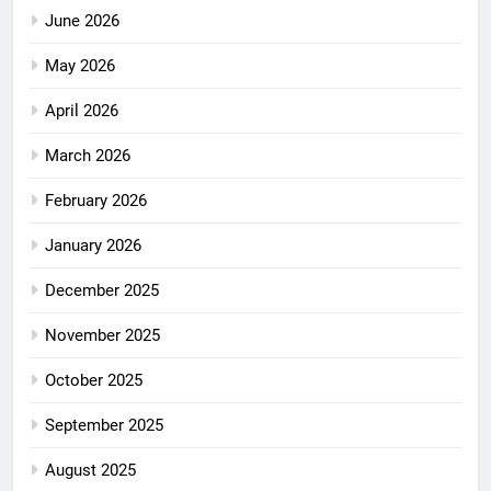
June 2026
May 2026
April 2026
March 2026
February 2026
January 2026
December 2025
November 2025
October 2025
September 2025
August 2025