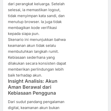
dari perangkat keluarga. Setelah
selesai, ia memastikan logout,
tidak menyimpan kata sandi, dan
menutup browser. Ia juga tidak
membagikan kode verifikasi
kepada siapa pun.
Skenario ini menunjukkan bahwa
keamanan akun tidak selalu
membutuhkan langkah rumit.
Kebiasaan sederhana yang
dilakukan secara konsisten dapat
memberikan perlindungan lebih
baik terhadap akun.
Insight Analisis: Akun
Aman Berawal dari
Kebiasaan Pengguna
Dari sudut pandang pengalaman
digital, keamanan akun bukan