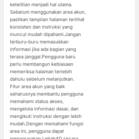
ketelitian menjadi hal utama.
Sebelum menggunakan area akun,
pastikan tampilan halaman terlihat
konsisten dan instruksi yang
muncul mudah dipahami.Jangan
terburu-buru memasukkan
informasi jika ada bagian yang
terasa janggal.Pengguna baru
perlu membangun kebiasaan
memeriksa halaman terlebih
dahulu sebelum melanjutkan.
Fitur area akun yang baik
seharusnya membantu pengguna
memahami status akses,
mengelola informasi dasar, dan
mengikuti instruksi dengan lebih
mudah.Dengan memahami fungsi
area ini, pengguna dapat
menggunakan Lebah4D secara