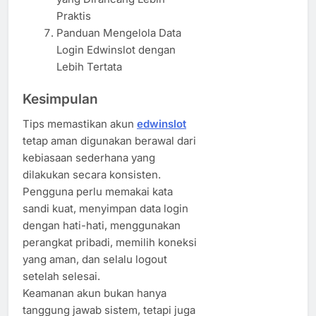
Praktis
Panduan Mengelola Data
Login Edwinslot dengan
Lebih Tertata
Kesimpulan
Tips memastikan akun
edwinslot
tetap aman digunakan berawal dari
kebiasaan sederhana yang
dilakukan secara konsisten.
Pengguna perlu memakai kata
sandi kuat, menyimpan data login
dengan hati-hati, menggunakan
perangkat pribadi, memilih koneksi
yang aman, dan selalu logout
setelah selesai.
Keamanan akun bukan hanya
tanggung jawab sistem, tetapi juga