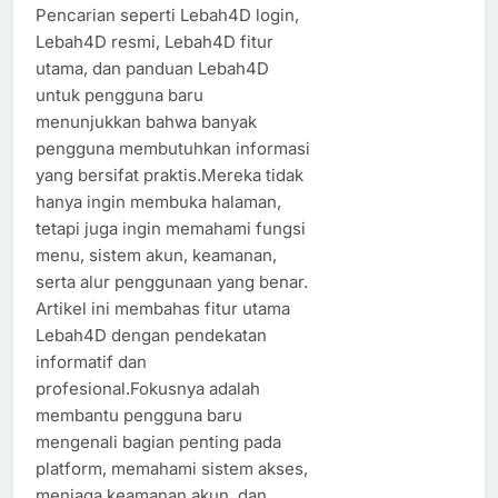
Pencarian seperti Lebah4D login,
Lebah4D resmi, Lebah4D fitur
utama, dan panduan Lebah4D
untuk pengguna baru
menunjukkan bahwa banyak
pengguna membutuhkan informasi
yang bersifat praktis.Mereka tidak
hanya ingin membuka halaman,
tetapi juga ingin memahami fungsi
menu, sistem akun, keamanan,
serta alur penggunaan yang benar.
Artikel ini membahas fitur utama
Lebah4D dengan pendekatan
informatif dan
profesional.Fokusnya adalah
membantu pengguna baru
mengenali bagian penting pada
platform, memahami sistem akses,
menjaga keamanan akun, dan