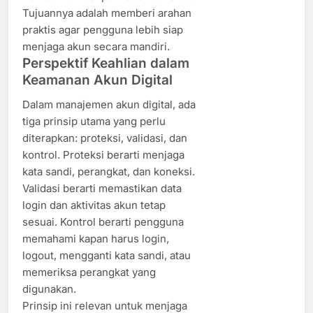
Tujuannya adalah memberi arahan
praktis agar pengguna lebih siap
menjaga akun secara mandiri.
Perspektif Keahlian dalam
Keamanan Akun Digital
Dalam manajemen akun digital, ada
tiga prinsip utama yang perlu
diterapkan: proteksi, validasi, dan
kontrol. Proteksi berarti menjaga
kata sandi, perangkat, dan koneksi.
Validasi berarti memastikan data
login dan aktivitas akun tetap
sesuai. Kontrol berarti pengguna
memahami kapan harus login,
logout, mengganti kata sandi, atau
memeriksa perangkat yang
digunakan.
Prinsip ini relevan untuk menjaga