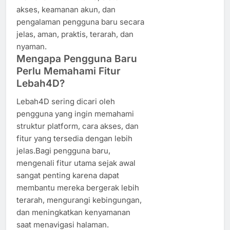
akses, keamanan akun, dan
pengalaman pengguna baru secara
jelas, aman, praktis, terarah, dan
nyaman.
Mengapa Pengguna Baru
Perlu Memahami Fitur
Lebah4D?
Lebah4D sering dicari oleh
pengguna yang ingin memahami
struktur platform, cara akses, dan
fitur yang tersedia dengan lebih
jelas.Bagi pengguna baru,
mengenali fitur utama sejak awal
sangat penting karena dapat
membantu mereka bergerak lebih
terarah, mengurangi kebingungan,
dan meningkatkan kenyamanan
saat menavigasi halaman.