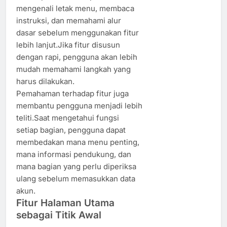
mengenali letak menu, membaca
instruksi, dan memahami alur
dasar sebelum menggunakan fitur
lebih lanjut.Jika fitur disusun
dengan rapi, pengguna akan lebih
mudah memahami langkah yang
harus dilakukan.
Pemahaman terhadap fitur juga
membantu pengguna menjadi lebih
teliti.Saat mengetahui fungsi
setiap bagian, pengguna dapat
membedakan mana menu penting,
mana informasi pendukung, dan
mana bagian yang perlu diperiksa
ulang sebelum memasukkan data
akun.
Fitur Halaman Utama
sebagai Titik Awal