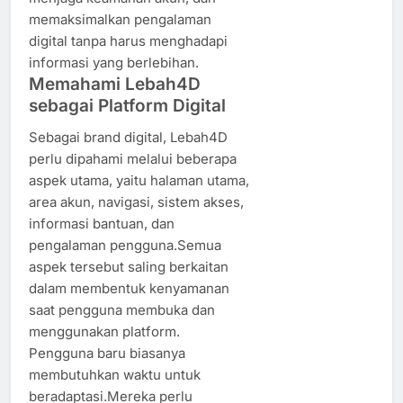
memaksimalkan pengalaman
digital tanpa harus menghadapi
informasi yang berlebihan.
Memahami Lebah4D
sebagai Platform Digital
Sebagai brand digital, Lebah4D
perlu dipahami melalui beberapa
aspek utama, yaitu halaman utama,
area akun, navigasi, sistem akses,
informasi bantuan, dan
pengalaman pengguna.Semua
aspek tersebut saling berkaitan
dalam membentuk kenyamanan
saat pengguna membuka dan
menggunakan platform.
Pengguna baru biasanya
membutuhkan waktu untuk
beradaptasi.Mereka perlu