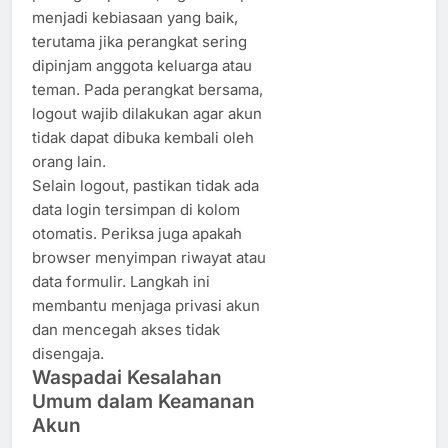
menjadi kebiasaan yang baik,
terutama jika perangkat sering
dipinjam anggota keluarga atau
teman. Pada perangkat bersama,
logout wajib dilakukan agar akun
tidak dapat dibuka kembali oleh
orang lain.
Selain logout, pastikan tidak ada
data login tersimpan di kolom
otomatis. Periksa juga apakah
browser menyimpan riwayat atau
data formulir. Langkah ini
membantu menjaga privasi akun
dan mencegah akses tidak
disengaja.
Waspadai Kesalahan
Umum dalam Keamanan
Akun