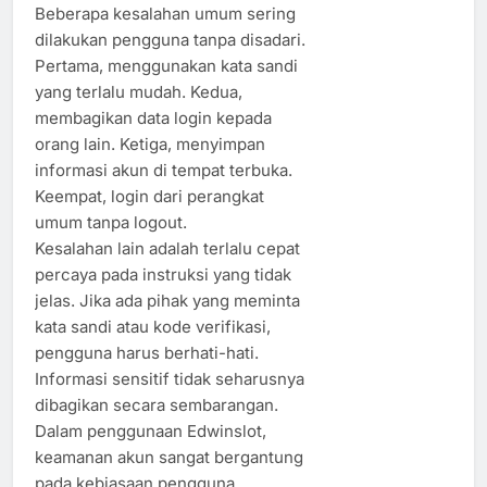
Beberapa kesalahan umum sering
dilakukan pengguna tanpa disadari.
Pertama, menggunakan kata sandi
yang terlalu mudah. Kedua,
membagikan data login kepada
orang lain. Ketiga, menyimpan
informasi akun di tempat terbuka.
Keempat, login dari perangkat
umum tanpa logout.
Kesalahan lain adalah terlalu cepat
percaya pada instruksi yang tidak
jelas. Jika ada pihak yang meminta
kata sandi atau kode verifikasi,
pengguna harus berhati-hati.
Informasi sensitif tidak seharusnya
dibagikan secara sembarangan.
Dalam penggunaan Edwinslot,
keamanan akun sangat bergantung
pada kebiasaan pengguna.