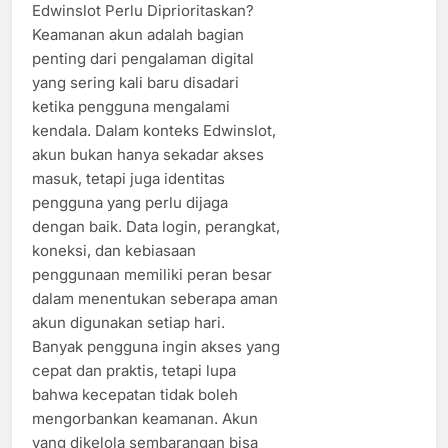
Edwinslot Perlu Diprioritaskan?
Keamanan akun adalah bagian
penting dari pengalaman digital
yang sering kali baru disadari
ketika pengguna mengalami
kendala. Dalam konteks Edwinslot,
akun bukan hanya sekadar akses
masuk, tetapi juga identitas
pengguna yang perlu dijaga
dengan baik. Data login, perangkat,
koneksi, dan kebiasaan
penggunaan memiliki peran besar
dalam menentukan seberapa aman
akun digunakan setiap hari.
Banyak pengguna ingin akses yang
cepat dan praktis, tetapi lupa
bahwa kecepatan tidak boleh
mengorbankan keamanan. Akun
yang dikelola sembarangan bisa