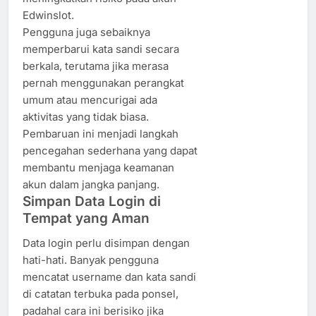
Edwinslot.
Pengguna juga sebaiknya
memperbarui kata sandi secara
berkala, terutama jika merasa
pernah menggunakan perangkat
umum atau mencurigai ada
aktivitas yang tidak biasa.
Pembaruan ini menjadi langkah
pencegahan sederhana yang dapat
membantu menjaga keamanan
akun dalam jangka panjang.
Simpan Data Login di
Tempat yang Aman
Data login perlu disimpan dengan
hati-hati. Banyak pengguna
mencatat username dan kata sandi
di catatan terbuka pada ponsel,
padahal cara ini berisiko jika