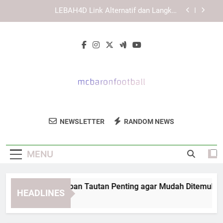
Skip
KAYA787 Alternatif dengan Dukungan Akses
to
untuk Pengguna Mobile
content
Cara Menangani Pesan Kesalahan pada Halaman
KAYA787 Alternatif
Panduan Menyimpan Tautan Penting agar Mudah
Ditemukan dan Tetap Aman
LEBAH4D Link Alternatif dan Langkah
Mengoptimalkan Kinerja Browser
KAYA787 Alternatif dengan Dukungan Akses
untuk Pengguna Mobile
MC Baron
Ikuti Berita Dan Ulasan Terbaru Seputar
Cara Menangani Pesan Kesalahan pada Halaman
NEWSLETTER
RANDOM NEWS
Football
KAYA787 Alternatif
Dunia Sepak Bola Di MC Baron Football.
MENU
nduan Menyimpan Tautan Penting agar Mudah Ditemukan da
HEADLINES
Weeks Ago