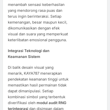
menambah sensasi keberhasilan
yang mendorong rasa puas dan
terus ingin berinteraksi. Setiap
kemenangan, besar maupun kecil,
dikomunikasikan dengan efek
visual dan suara yang memperkuat
keterlibatan emosional pengguna.
Integrasi Teknologi dan
Keamanan Sistem
Di balik desain visual yang
menarik, KAYA787 menerapkan
pendekatan keamanan tinggi untuk
memastikan hasil permainan tidak
dapat dimanipulasi. Setiap
kombinasi simbol yang terbentuk
diverifikasi oleh
modul audit RNG
terintegrasi
dan disimpan dalam