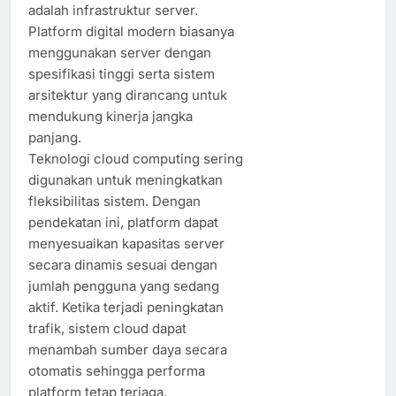
adalah infrastruktur server.
Platform digital modern biasanya
menggunakan server dengan
spesifikasi tinggi serta sistem
arsitektur yang dirancang untuk
mendukung kinerja jangka
panjang.
Teknologi cloud computing sering
digunakan untuk meningkatkan
fleksibilitas sistem. Dengan
pendekatan ini, platform dapat
menyesuaikan kapasitas server
secara dinamis sesuai dengan
jumlah pengguna yang sedang
aktif. Ketika terjadi peningkatan
trafik, sistem cloud dapat
menambah sumber daya secara
otomatis sehingga performa
platform tetap terjaga.