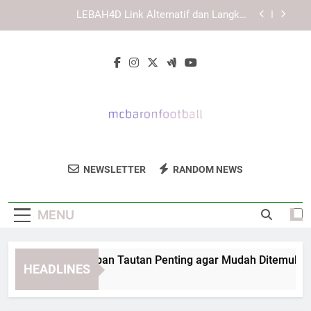
Skip
KAYA787 Alternatif dengan Dukungan Akses
to
untuk Pengguna Mobile
content
Cara Menangani Pesan Kesalahan pada Halaman
KAYA787 Alternatif
Panduan Menyimpan Tautan Penting agar Mudah
Ditemukan dan Tetap Aman
LEBAH4D Link Alternatif dan Langkah
Mengoptimalkan Kinerja Browser
KAYA787 Alternatif dengan Dukungan Akses
untuk Pengguna Mobile
MC Baron
Ikuti Berita Dan Ulasan Terbaru Seputar
Cara Menangani Pesan Kesalahan pada Halaman
NEWSLETTER
RANDOM NEWS
Football
KAYA787 Alternatif
Dunia Sepak Bola Di MC Baron Football.
MENU
nduan Menyimpan Tautan Penting agar Mudah Ditemukan da
HEADLINES
Weeks Ago