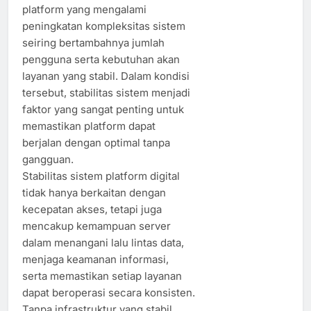
platform yang mengalami
peningkatan kompleksitas sistem
seiring bertambahnya jumlah
pengguna serta kebutuhan akan
layanan yang stabil. Dalam kondisi
tersebut, stabilitas sistem menjadi
faktor yang sangat penting untuk
memastikan platform dapat
berjalan dengan optimal tanpa
gangguan.
Stabilitas sistem platform digital
tidak hanya berkaitan dengan
kecepatan akses, tetapi juga
mencakup kemampuan server
dalam menangani lalu lintas data,
menjaga keamanan informasi,
serta memastikan setiap layanan
dapat beroperasi secara konsisten.
Tanpa infrastruktur yang stabil,