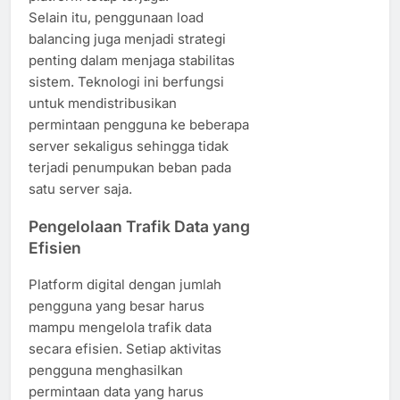
Selain itu, penggunaan load
balancing juga menjadi strategi
penting dalam menjaga stabilitas
sistem. Teknologi ini berfungsi
untuk mendistribusikan
permintaan pengguna ke beberapa
server sekaligus sehingga tidak
terjadi penumpukan beban pada
satu server saja.
Pengelolaan Trafik Data yang
Efisien
Platform digital dengan jumlah
pengguna yang besar harus
mampu mengelola trafik data
secara efisien. Setiap aktivitas
pengguna menghasilkan
permintaan data yang harus