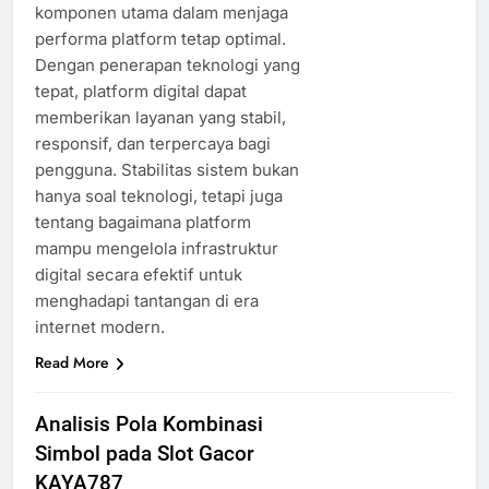
komponen utama dalam menjaga
performa platform tetap optimal.
Dengan penerapan teknologi yang
tepat, platform digital dapat
memberikan layanan yang stabil,
responsif, dan terpercaya bagi
pengguna. Stabilitas sistem bukan
hanya soal teknologi, tetapi juga
tentang bagaimana platform
mampu mengelola infrastruktur
digital secara efektif untuk
menghadapi tantangan di era
internet modern.
Read More
Analisis Pola Kombinasi
Simbol pada Slot Gacor
KAYA787