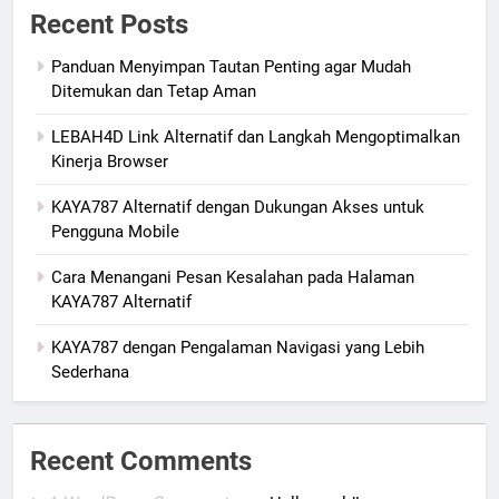
Recent Posts
Panduan Menyimpan Tautan Penting agar Mudah
Ditemukan dan Tetap Aman
LEBAH4D Link Alternatif dan Langkah Mengoptimalkan
Kinerja Browser
KAYA787 Alternatif dengan Dukungan Akses untuk
Pengguna Mobile
Cara Menangani Pesan Kesalahan pada Halaman
KAYA787 Alternatif
KAYA787 dengan Pengalaman Navigasi yang Lebih
Sederhana
Recent Comments