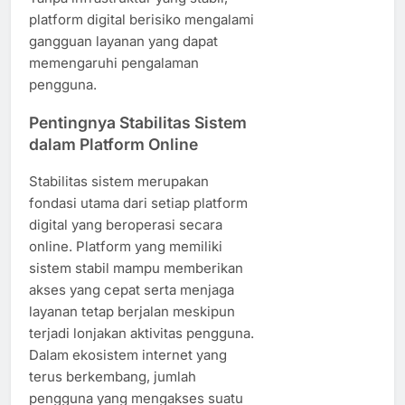
platform digital berisiko mengalami
gangguan layanan yang dapat
memengaruhi pengalaman
pengguna.
Pentingnya Stabilitas Sistem
dalam Platform Online
Stabilitas sistem merupakan
fondasi utama dari setiap platform
digital yang beroperasi secara
online. Platform yang memiliki
sistem stabil mampu memberikan
akses yang cepat serta menjaga
layanan tetap berjalan meskipun
terjadi lonjakan aktivitas pengguna.
Dalam ekosistem internet yang
terus berkembang, jumlah
pengguna yang mengakses suatu