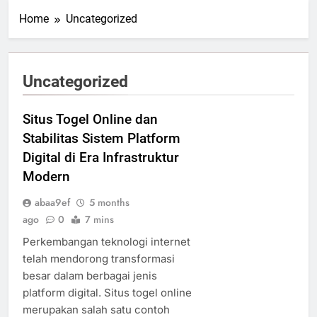
Home
Uncategorized
Uncategorized
Situs Togel Online dan
Stabilitas Sistem Platform
Digital di Era Infrastruktur
Modern
abaa9ef
5 months
ago
0
7 mins
Perkembangan teknologi internet
telah mendorong transformasi
besar dalam berbagai jenis
platform digital. Situs togel online
merupakan salah satu contoh