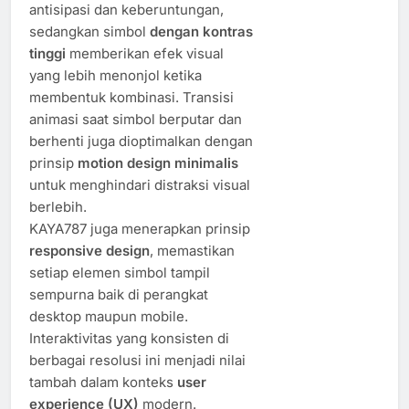
antisipasi dan keberuntungan,
sedangkan simbol
dengan kontras
tinggi
memberikan efek visual
yang lebih menonjol ketika
membentuk kombinasi. Transisi
animasi saat simbol berputar dan
berhenti juga dioptimalkan dengan
prinsip
motion design minimalis
untuk menghindari distraksi visual
berlebih.
KAYA787 juga menerapkan prinsip
responsive design
, memastikan
setiap elemen simbol tampil
sempurna baik di perangkat
desktop maupun mobile.
Interaktivitas yang konsisten di
berbagai resolusi ini menjadi nilai
tambah dalam konteks
user
experience (UX)
modern.