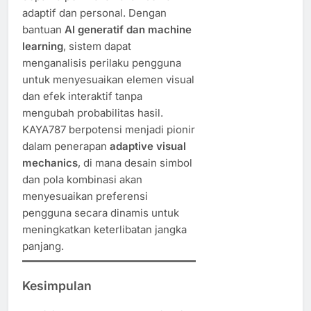
adaptif dan personal. Dengan
bantuan
AI generatif dan machine
learning
, sistem dapat
menganalisis perilaku pengguna
untuk menyesuaikan elemen visual
dan efek interaktif tanpa
mengubah probabilitas hasil.
KAYA787 berpotensi menjadi pionir
dalam penerapan
adaptive visual
mechanics
, di mana desain simbol
dan pola kombinasi akan
menyesuaikan preferensi
pengguna secara dinamis untuk
meningkatkan keterlibatan jangka
panjang.
Kesimpulan