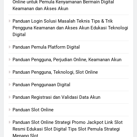
Online untuk Pemula Kenyamanan Bermain Digital
Keamanan dan Akses Akun
Panduan Login Solusi Masalah Teknis Tips & Trik
Pengguna Keamanan dan Akses Akun Edukasi Teknologi
Digital
Panduan Pemula Platform Digital
Panduan Pengguna, Perjudian Online, Keamanan Akun
Panduan Pengguna, Teknologi, Slot Online
Panduan Penggunaan Digital
Panduan Registrasi dan Validasi Data Akun
Panduan Slot Online
Panduan Slot Online Strategi Promo Jackpot Link Slot
Resmi Edukasi Slot Digital Tips Slot Pemula Strategi
Menang Slot