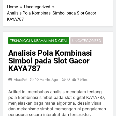
Home
Uncategorized
Analisis Pola Kombinasi Simbol pada Slot Gacor
KAYA787
TEKNOLOGI & KEAMANAN DIGITAL
UNCATEGORIZED
Analisis Pola Kombinasi
Simbol pada Slot Gacor
KAYA787
0
Abaa9ef
10 Months Ago
7 Mins
Artikel ini membahas analisis mendalam tentang
pola kombinasi simbol pada slot digital KAYA787,
menjelaskan bagaimana algoritma, desain visual,
dan mekanisme simbol memengaruhi pengalaman
pengguna secara interaktif dan terstruktur.