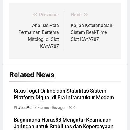
Previous:
Next:
Post
navigation
Analisis Pola
Kajian Keterandalan
Permainan Bertema
Sistem Real-Time
Mitologi di Slot
Slot KAYA787
KAYA787
Related News
Situs Togel Online dan Stabilitas Sistem
Platform Digital di Era Infrastruktur Modern
abaa9ef
5 months ago
0
Bagaimana Horas88 Mengatur Keamanan
Jaringan untuk Stabilitas dan Kepercayaan