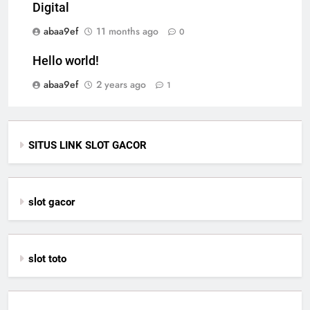
Digital
abaa9ef
11 months ago
0
Hello world!
abaa9ef
2 years ago
1
SITUS LINK SLOT GACOR
slot gacor
slot toto