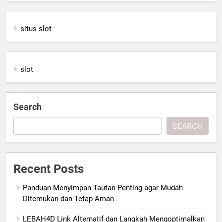
situs slot
slot
Search
SEARCH
Recent Posts
Panduan Menyimpan Tautan Penting agar Mudah
Ditemukan dan Tetap Aman
LEBAH4D Link Alternatif dan Langkah Mengoptimalkan