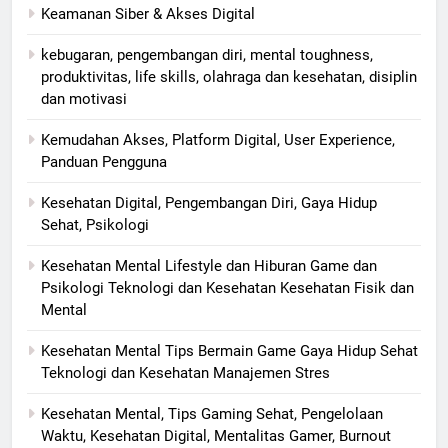
Keamanan Siber & Akses Digital
kebugaran, pengembangan diri, mental toughness,
produktivitas, life skills, olahraga dan kesehatan, disiplin
dan motivasi
Kemudahan Akses, Platform Digital, User Experience,
Panduan Pengguna
Kesehatan Digital, Pengembangan Diri, Gaya Hidup
Sehat, Psikologi
Kesehatan Mental Lifestyle dan Hiburan Game dan
Psikologi Teknologi dan Kesehatan Kesehatan Fisik dan
Mental
Kesehatan Mental Tips Bermain Game Gaya Hidup Sehat
Teknologi dan Kesehatan Manajemen Stres
Kesehatan Mental, Tips Gaming Sehat, Pengelolaan
Waktu, Kesehatan Digital, Mentalitas Gamer, Burnout