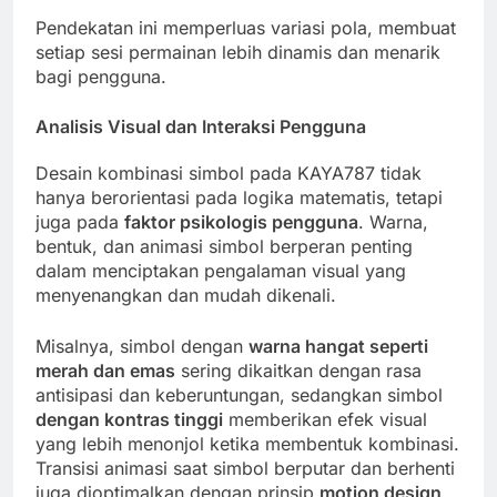
Pendekatan ini memperluas variasi pola, membuat
setiap sesi permainan lebih dinamis dan menarik
bagi pengguna.
Analisis Visual dan Interaksi Pengguna
Desain kombinasi simbol pada KAYA787 tidak
hanya berorientasi pada logika matematis, tetapi
juga pada
faktor psikologis pengguna
. Warna,
bentuk, dan animasi simbol berperan penting
dalam menciptakan pengalaman visual yang
menyenangkan dan mudah dikenali.
Misalnya, simbol dengan
warna hangat seperti
merah dan emas
sering dikaitkan dengan rasa
antisipasi dan keberuntungan, sedangkan simbol
dengan kontras tinggi
memberikan efek visual
yang lebih menonjol ketika membentuk kombinasi.
Transisi animasi saat simbol berputar dan berhenti
juga dioptimalkan dengan prinsip
motion design