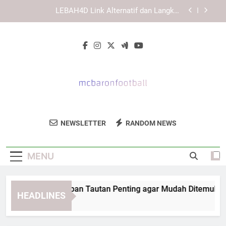
Skip
KAYA787 Alternatif dengan Dukungan Akses
to
untuk Pengguna Mobile
content
Cara Menangani Pesan Kesalahan pada Halaman
KAYA787 Alternatif
Panduan Menyimpan Tautan Penting agar Mudah
Ditemukan dan Tetap Aman
LEBAH4D Link Alternatif dan Langkah
Mengoptimalkan Kinerja Browser
KAYA787 Alternatif dengan Dukungan Akses
untuk Pengguna Mobile
MC Baron
Ikuti Berita Dan Ulasan Terbaru Seputar
Cara Menangani Pesan Kesalahan pada Halaman
NEWSLETTER
RANDOM NEWS
Football
KAYA787 Alternatif
Dunia Sepak Bola Di MC Baron Football.
MENU
anduan Menyimpan Tautan Penting agar Mudah Ditemukan d
HEADLINES
 Weeks Ago