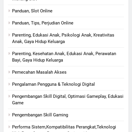
Panduan, Slot Online
Panduan, Tips, Perjudian Online
Parenting, Edukasi Anak, Psikologi Anak, Kreativitas
Anak, Gaya Hidup Keluarga
Parenting, Kesehatan Anak, Edukasi Anak, Perawatan
Bayi, Gaya Hidup Keluarga
Pemecahan Masalah Akses
Pengalaman Pengguna & Teknologi Digital
Pengembangan Skill Digital, Optimasi Gameplay, Edukasi
Game
Pengembangan Skill Gaming
Performa Sistem,Kompatibilitas Perangkat,Teknologi