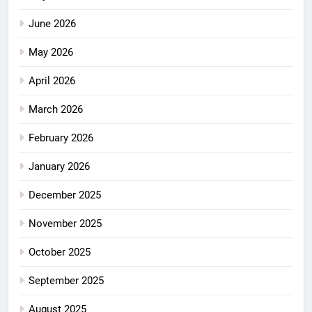
June 2026
May 2026
April 2026
March 2026
February 2026
January 2026
December 2025
November 2025
October 2025
September 2025
August 2025