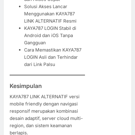
Solusi Akses Lancar
Menggunakan KAYA787
LINK ALTERNATIF Resmi
KAYA787 LOGIN Stabil di
Android dan iOS Tanpa
Gangguan
Cara Memastikan KAYA787
LOGIN Asli dan Terhindar
dari Link Palsu
Kesimpulan
KAYA787 LINK ALTERNATIF versi
mobile friendly dengan navigasi
responsif merupakan kombinasi
desain adaptif, server cloud multi-
region, dan sistem keamanan
berlapis.