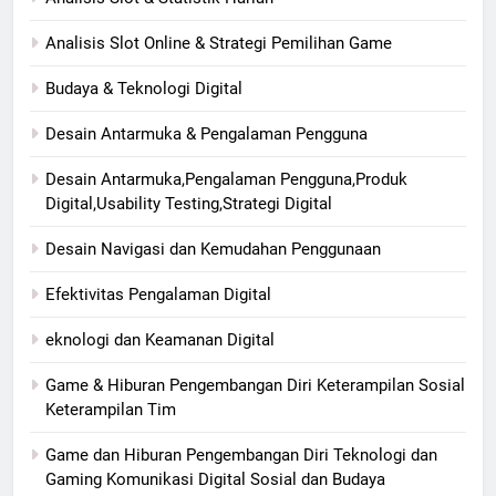
Analisis Slot Online & Strategi Pemilihan Game
Budaya & Teknologi Digital
Desain Antarmuka & Pengalaman Pengguna
Desain Antarmuka,Pengalaman Pengguna,Produk
Digital,Usability Testing,Strategi Digital
Desain Navigasi dan Kemudahan Penggunaan
Efektivitas Pengalaman Digital
eknologi dan Keamanan Digital
Game & Hiburan Pengembangan Diri Keterampilan Sosial
Keterampilan Tim
Game dan Hiburan Pengembangan Diri Teknologi dan
Gaming Komunikasi Digital Sosial dan Budaya