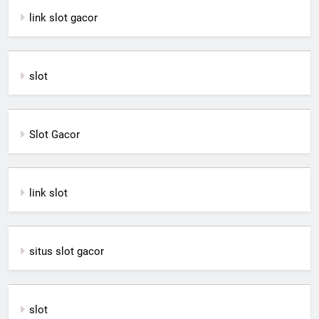
link slot gacor
slot
Slot Gacor
link slot
situs slot gacor
slot