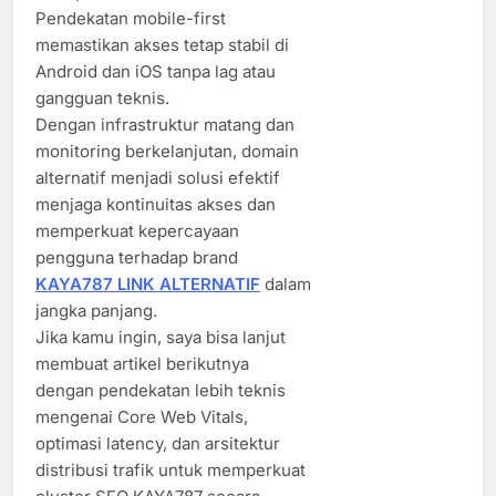
Pendekatan mobile-first
memastikan akses tetap stabil di
Android dan iOS tanpa lag atau
gangguan teknis.
Dengan infrastruktur matang dan
monitoring berkelanjutan, domain
alternatif menjadi solusi efektif
menjaga kontinuitas akses dan
memperkuat kepercayaan
pengguna terhadap brand
KAYA787 LINK ALTERNATIF
dalam
jangka panjang.
Jika kamu ingin, saya bisa lanjut
membuat artikel berikutnya
dengan pendekatan lebih teknis
mengenai Core Web Vitals,
optimasi latency, dan arsitektur
distribusi trafik untuk memperkuat