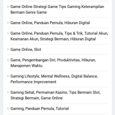
Game Online Strategi Game Tips Gaming Keterampilan
Bermain Genre Game
Game Online, Panduan Pemula, Hiburan Digital
Game Online, Panduan Pemula, Tips & Trik, Tutorial Akun,
Keamanan Akun, Strategi Bermain, Hiburan Digital
Game Online, Slot
Game, Pengembangan Diri, Produktivitas, Hiburan,
Manajemen Waktu
Gaming Lifestyle, Mental Wellness, Digital Balance,
Performance Improvement
Gaming Sehat, Permainan Kasino, Tips Bermain Slot,
Strategi Bermain, Game Online
Gaming, Panduan Pemula, Tutorial