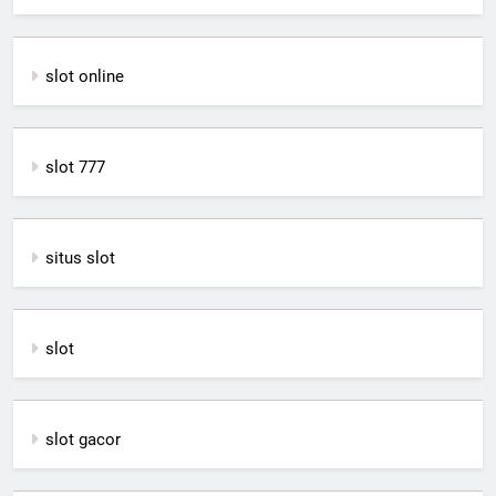
slot online
slot 777
situs slot
slot
slot gacor