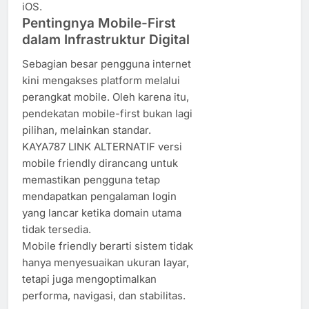
iOS.
Pentingnya Mobile-First
dalam Infrastruktur Digital
Sebagian besar pengguna internet
kini mengakses platform melalui
perangkat mobile. Oleh karena itu,
pendekatan mobile-first bukan lagi
pilihan, melainkan standar.
KAYA787 LINK ALTERNATIF versi
mobile friendly dirancang untuk
memastikan pengguna tetap
mendapatkan pengalaman login
yang lancar ketika domain utama
tidak tersedia.
Mobile friendly berarti sistem tidak
hanya menyesuaikan ukuran layar,
tetapi juga mengoptimalkan
performa, navigasi, dan stabilitas.