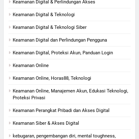
Keamanan Digital & Perlindungan Akses
Keamanan Digital & Teknologi
Keamanan Digital & Teknologi Siber
Keamanan Digital dan Perlindungan Pengguna
Keamanan Digital, Proteksi Akun, Panduan Login
Keamanan Online
Keamanan Online, Horas88, Teknologi
Keamanan Online, Manajemen Akun, Edukasi Teknologi,
Proteksi Privasi
Keamanan Perangkat Pribadi dan Akses Digital
Keamanan Siber & Akses Digital
kebugaran, pengembangan diri, mental toughness,