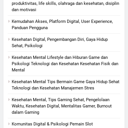
produktivitas, life skills, olahraga dan kesehatan, disiplin
dan motivasi
Kemudahan Akses, Platform Digital, User Experience,
Panduan Pengguna
Kesehatan Digital, Pengembangan Diri, Gaya Hidup
Sehat, Psikologi
Kesehatan Mental Lifestyle dan Hiburan Game dan
Psikologi Teknologi dan Kesehatan Kesehatan Fisik dan
Mental
Kesehatan Mental Tips Bermain Game Gaya Hidup Sehat
Teknologi dan Kesehatan Manajemen Stres
Kesehatan Mental, Tips Gaming Sehat, Pengelolaan
Waktu, Kesehatan Digital, Mentalitas Gamer, Burnout
dalam Gaming
Komunitas Digital & Psikologi Pemain Slot