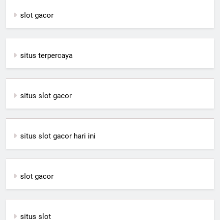
slot gacor
situs terpercaya
situs slot gacor
situs slot gacor hari ini
slot gacor
situs slot