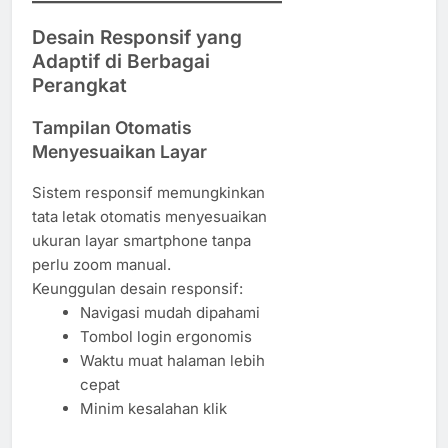
Desain Responsif yang
Adaptif di Berbagai
Perangkat
Tampilan Otomatis
Menyesuaikan Layar
Sistem responsif memungkinkan
tata letak otomatis menyesuaikan
ukuran layar smartphone tanpa
perlu zoom manual.
Keunggulan desain responsif:
Navigasi mudah dipahami
Tombol login ergonomis
Waktu muat halaman lebih
cepat
Minim kesalahan klik