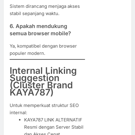
Sistem dirancang menjaga akses
stabil sepanjang waktu.
6. Apakah mendukung
semua browser mobile?
Ya, kompatibel dengan browser
populer modern.
Internal Linking
Suggestion
(Cluster Brand
KAYA787)
Untuk memperkuat struktur SEO
internal:
KAYA787 LINK ALTERNATIF
Resmi dengan Server Stabil
dan Akses Cepat