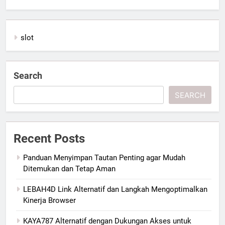
slot
Search
SEARCH
Recent Posts
Panduan Menyimpan Tautan Penting agar Mudah
Ditemukan dan Tetap Aman
LEBAH4D Link Alternatif dan Langkah Mengoptimalkan
Kinerja Browser
KAYA787 Alternatif dengan Dukungan Akses untuk