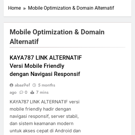
Home
Mobile Optimization & Domain Alternatif
Mobile Optimization & Domain
Alternatif
KAYA787 LINK ALTERNATIF
Versi Mobile Friendly
dengan Navigasi Responsif
abaa9ef
5 months
ago
0
7 mins
KAYA787 LINK ALTERNATIF versi
mobile friendly hadir dengan
navigasi responsif, server stabil,
dan sistem keamanan modern
untuk akses cepat di Android dan