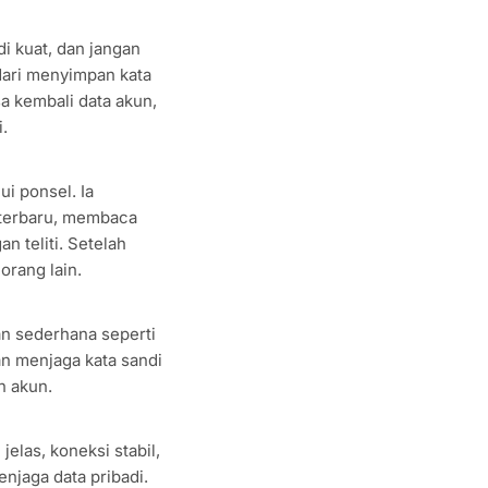
di kuat, dan jangan
dari menyimpan kata
sa kembali data akun,
.
ui ponsel. Ia
 terbaru, membaca
n teliti. Setelah
orang lain.
an sederhana seperti
n menjaga kata sandi
n akun.
las, koneksi stabil,
njaga data pribadi.