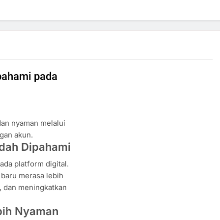
pahami pada
dan nyaman melalui
ngan akun.
udah Dipahami
da platform digital.
baru merasa lebih
, dan meningkatkan
bih Nyaman