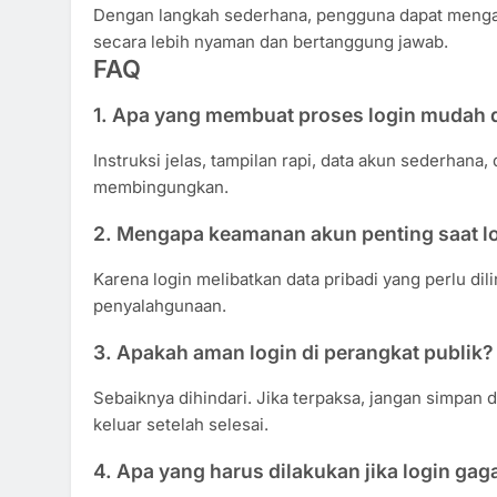
Dengan langkah sederhana, pengguna dapat mengak
secara lebih nyaman dan bertanggung jawab.
FAQ
1. Apa yang membuat proses login mudah 
Instruksi jelas, tampilan rapi, data akun sederhana, 
membingungkan.
2. Mengapa keamanan akun penting saat l
Karena login melibatkan data pribadi yang perlu dili
penyalahgunaan.
3. Apakah aman login di perangkat publik?
Sebaiknya dihindari. Jika terpaksa, jangan simpan d
keluar setelah selesai.
4. Apa yang harus dilakukan jika login gag