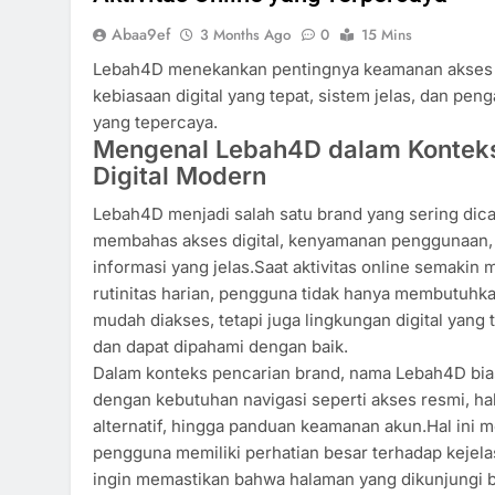
Abaa9ef
3 Months Ago
0
15 Mins
Lebah4D menekankan pentingnya keamanan akses o
kebiasaan digital yang tepat, sistem jelas, dan pe
yang tepercaya.
Mengenal Lebah4D dalam Konteks
Digital Modern
Lebah4D menjadi salah satu brand yang sering dica
membahas akses digital, kenyamanan penggunaan,
informasi yang jelas.Saat aktivitas online semakin 
rutinitas harian, pengguna tidak hanya membutuhk
mudah diakses, tetapi juga lingkungan digital yang t
dan dapat dipahami dengan baik.
Dalam konteks pencarian brand, nama Lebah4D bia
dengan kebutuhan navigasi seperti akses resmi, ha
alternatif, hingga panduan keamanan akun.Hal ini
pengguna memiliki perhatian besar terhadap kejel
ingin memastikan bahwa halaman yang dikunjungi b