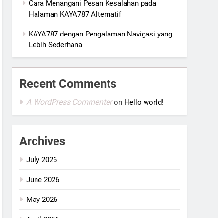
Cara Menangani Pesan Kesalahan pada
Halaman KAYA787 Alternatif
KAYA787 dengan Pengalaman Navigasi yang
Lebih Sederhana
Recent Comments
A WordPress Commenter
on
Hello world!
Archives
July 2026
June 2026
May 2026