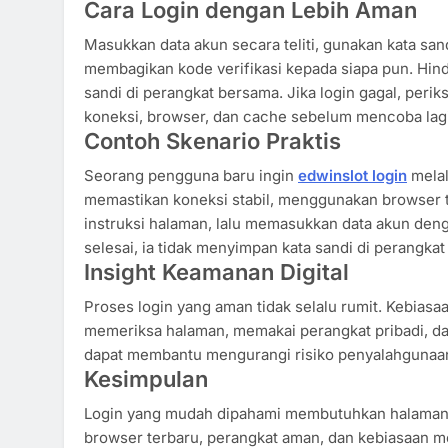
Cara Login dengan Lebih Aman
Masukkan data akun secara teliti, gunakan kata san
membagikan kode verifikasi kepada siapa pun. Hin
sandi di perangkat bersama. Jika login gagal, perik
koneksi, browser, dan cache sebelum mencoba lagi
Contoh Skenario Praktis
Seorang pengguna baru ingin
edwinslot login
melal
memastikan koneksi stabil, menggunakan browser
instruksi halaman, lalu memasukkan data akun denga
selesai, ia tidak menyimpan kata sandi di perangkat 
Insight Keamanan Digital
Proses login yang aman tidak selalu rumit. Kebiasa
memeriksa halaman, memakai perangkat pribadi, da
dapat membantu mengurangi risiko penyalahgunaa
Kesimpulan
Login yang mudah dipahami membutuhkan halaman je
browser terbaru, perangkat aman, dan kebiasaan me