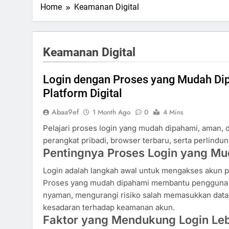
Home
Keamanan Digital
Keamanan Digital
Login dengan Proses yang Mudah Di
Platform Digital
Abaa9ef
1 Month Ago
0
4 Mins
Pelajari proses login yang mudah dipahami, aman, 
perangkat pribadi, browser terbaru, serta perlindu
Pentingnya Proses Login yang M
Login adalah langkah awal untuk mengakses akun pa
Proses yang mudah dipahami membantu pengguna 
nyaman, mengurangi risiko salah memasukkan data
kesadaran terhadap keamanan akun.
Faktor yang Mendukung Login Le