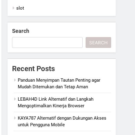
slot
Search
SEARCH
Recent Posts
Panduan Menyimpan Tautan Penting agar
Mudah Ditemukan dan Tetap Aman
LEBAH4D Link Alternatif dan Langkah
Mengoptimalkan Kinerja Browser
KAYA787 Alternatif dengan Dukungan Akses
untuk Pengguna Mobile