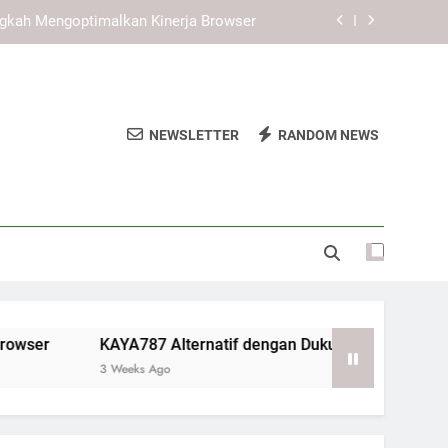
ngkah Mengoptimalkan Kinerja Browser
ukungan Akses untuk Pengguna Mobile
han pada Halaman KAYA787 Alternatif
NEWSLETTER
RANDOM NEWS
agar Mudah Ditemukan dan Tetap Aman
ngkah Mengoptimalkan Kinerja Browser
otball.
ukungan Akses untuk Pengguna Mobile
han pada Halaman KAYA787 Alternatif
KAYA787 Alternatif dengan Dukungan Akses untuk Penggun
3 Weeks Ago