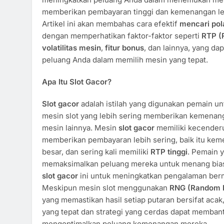
memberikan pembayaran tinggi dan kemenangan leb
Artikel ini akan membahas cara efektif
mencari pola
dengan memperhatikan faktor-faktor seperti
RTP (R
volatilitas mesin
,
fitur bonus
, dan lainnya, yang da
peluang Anda dalam memilih mesin yang tepat.
Apa Itu Slot Gacor?
Slot gacor
adalah istilah yang digunakan pemain 
mesin slot yang lebih sering memberikan kemenan
mesin lainnya. Mesin
slot gacor
memiliki kecender
memberikan pembayaran lebih sering, baik itu kem
besar, dan sering kali memiliki
RTP tinggi
. Pemain y
memaksimalkan peluang mereka untuk menang bia
slot gacor
ini untuk meningkatkan pengalaman ber
Meskipun mesin slot menggunakan
RNG (Random 
yang memastikan hasil setiap putaran bersifat acak
yang tepat dan strategi yang cerdas dapat memban
mengoptimalkan peluang kemenangan mereka.