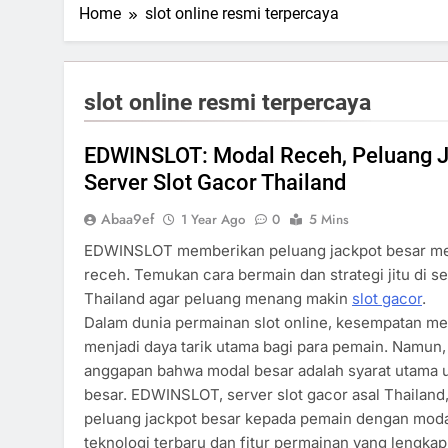
Home
slot online resmi terpercaya
slot online resmi terpercaya
EDWINSLOT: Modal Receh, Peluang J
Server Slot Gacor Thailand
Abaa9ef
1 Year Ago
0
5 Mins
EDWINSLOT memberikan peluang jackpot besar me
receh. Temukan cara bermain dan strategi jitu di se
Thailand agar peluang menang makin
slot gacor
.
Dalam dunia permainan slot online, kesempatan me
menjadi daya tarik utama bagi para pemain. Namun,
anggapan bahwa modal besar adalah syarat utama 
besar. EDWINSLOT, server slot gacor asal Thailand
peluang jackpot besar kepada pemain dengan mod
teknologi terbaru dan fitur permainan yang lengk