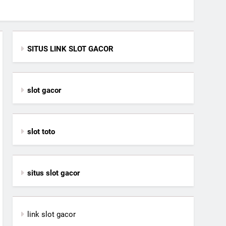
SITUS LINK SLOT GACOR
slot gacor
slot toto
situs slot gacor
link slot gacor