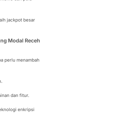
aih jackpot besar
ng Modal Receh
pa perlu menambah
.
an dan fitur.
eknologi enkripsi