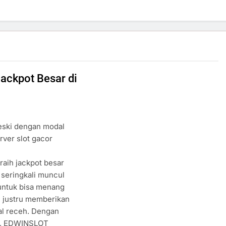
ackpot Besar di
ski dengan modal
rver slot gacor
raih jackpot besar
 seringkali muncul
untuk bisa menang
, justru memberikan
al receh. Dengan
ap, EDWINSLOT