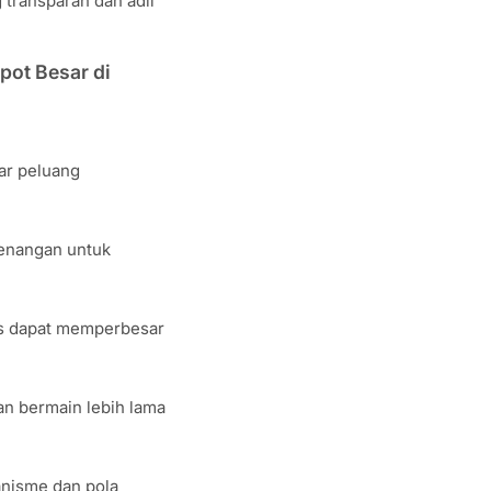
 transparan dan adil
pot Besar di
ar peluang
menangan untuk
ns dapat memperbesar
n bermain lebih lama
isme dan pola