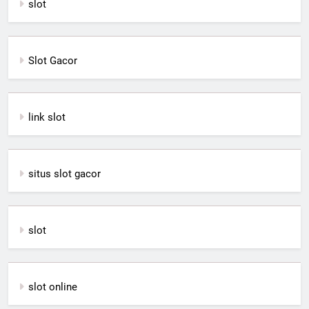
slot
Slot Gacor
link slot
situs slot gacor
slot
slot online