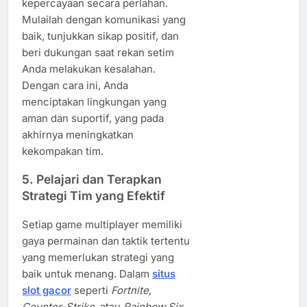
kepercayaan secara perlahan.
Mulailah dengan komunikasi yang
baik, tunjukkan sikap positif, dan
beri dukungan saat rekan setim
Anda melakukan kesalahan.
Dengan cara ini, Anda
menciptakan lingkungan yang
aman dan suportif, yang pada
akhirnya meningkatkan
kekompakan tim.
5.
Pelajari dan Terapkan
Strategi Tim yang Efektif
Setiap game multiplayer memiliki
gaya permainan dan taktik tertentu
yang memerlukan strategi yang
baik untuk menang. Dalam
situs
slot gacor
seperti
Fortnite
,
Counter-Strike
, atau
Rainbow Six