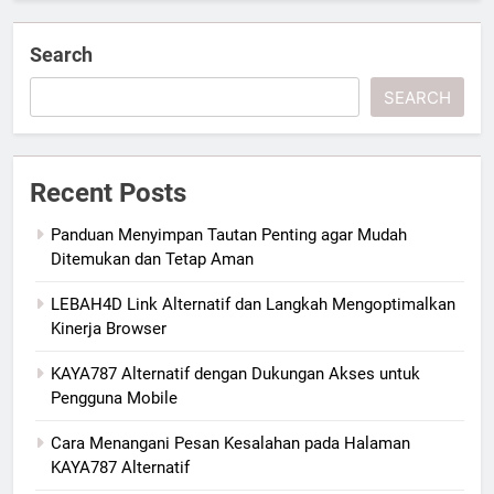
Search
SEARCH
Recent Posts
Panduan Menyimpan Tautan Penting agar Mudah
Ditemukan dan Tetap Aman
LEBAH4D Link Alternatif dan Langkah Mengoptimalkan
Kinerja Browser
KAYA787 Alternatif dengan Dukungan Akses untuk
Pengguna Mobile
Cara Menangani Pesan Kesalahan pada Halaman
KAYA787 Alternatif