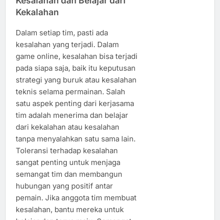
Kesalahan dan Belajar dari
Kekalahan
Dalam setiap tim, pasti ada
kesalahan yang terjadi. Dalam
game online, kesalahan bisa terjadi
pada siapa saja, baik itu keputusan
strategi yang buruk atau kesalahan
teknis selama permainan. Salah
satu aspek penting dari kerjasama
tim adalah menerima dan belajar
dari kekalahan atau kesalahan
tanpa menyalahkan satu sama lain.
Toleransi terhadap kesalahan
sangat penting untuk menjaga
semangat tim dan membangun
hubungan yang positif antar
pemain. Jika anggota tim membuat
kesalahan, bantu mereka untuk