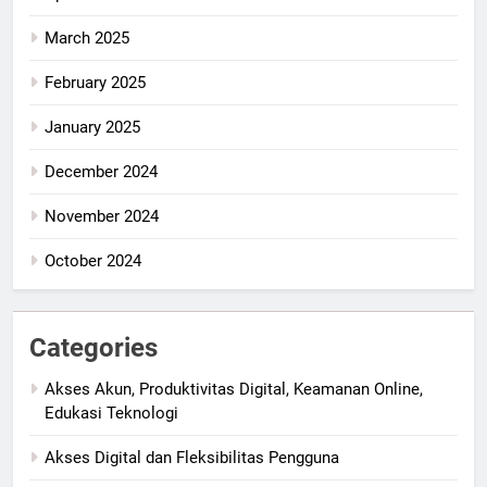
March 2025
February 2025
January 2025
December 2024
November 2024
October 2024
Categories
Akses Akun, Produktivitas Digital, Keamanan Online,
Edukasi Teknologi
Akses Digital dan Fleksibilitas Pengguna