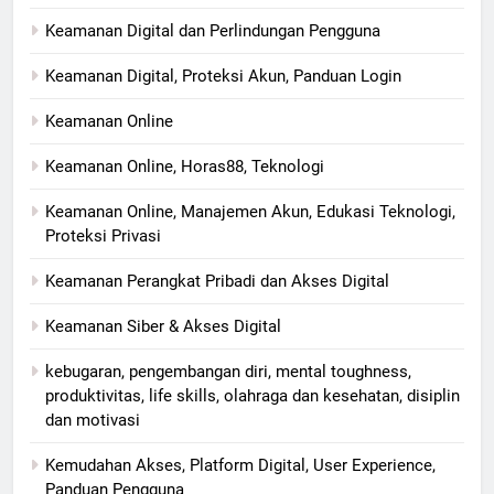
Keamanan Digital dan Perlindungan Pengguna
Keamanan Digital, Proteksi Akun, Panduan Login
Keamanan Online
Keamanan Online, Horas88, Teknologi
Keamanan Online, Manajemen Akun, Edukasi Teknologi,
Proteksi Privasi
Keamanan Perangkat Pribadi dan Akses Digital
Keamanan Siber & Akses Digital
kebugaran, pengembangan diri, mental toughness,
produktivitas, life skills, olahraga dan kesehatan, disiplin
dan motivasi
Kemudahan Akses, Platform Digital, User Experience,
Panduan Pengguna