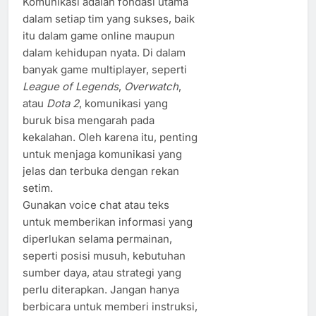
Komunikasi adalah fondasi utama
dalam setiap tim yang sukses, baik
itu dalam game online maupun
dalam kehidupan nyata. Di dalam
banyak game multiplayer, seperti
League of Legends
,
Overwatch
,
atau
Dota 2
, komunikasi yang
buruk bisa mengarah pada
kekalahan. Oleh karena itu, penting
untuk menjaga komunikasi yang
jelas dan terbuka dengan rekan
setim.
Gunakan voice chat atau teks
untuk memberikan informasi yang
diperlukan selama permainan,
seperti posisi musuh, kebutuhan
sumber daya, atau strategi yang
perlu diterapkan. Jangan hanya
berbicara untuk memberi instruksi,