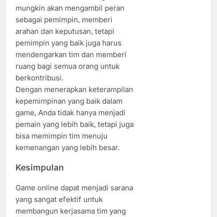
mungkin akan mengambil peran
sebagai pemimpin, memberi
arahan dan keputusan, tetapi
pemimpin yang baik juga harus
mendengarkan tim dan memberi
ruang bagi semua orang untuk
berkontribusi.
Dengan menerapkan keterampilan
kepemimpinan yang baik dalam
game, Anda tidak hanya menjadi
pemain yang lebih baik, tetapi juga
bisa memimpin tim menuju
kemenangan yang lebih besar.
Kesimpulan
Game online dapat menjadi sarana
yang sangat efektif untuk
membangun kerjasama tim yang