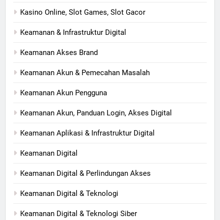
Kasino Online, Slot Games, Slot Gacor
Keamanan & Infrastruktur Digital
Keamanan Akses Brand
Keamanan Akun & Pemecahan Masalah
Keamanan Akun Pengguna
Keamanan Akun, Panduan Login, Akses Digital
Keamanan Aplikasi & Infrastruktur Digital
Keamanan Digital
Keamanan Digital & Perlindungan Akses
Keamanan Digital & Teknologi
Keamanan Digital & Teknologi Siber