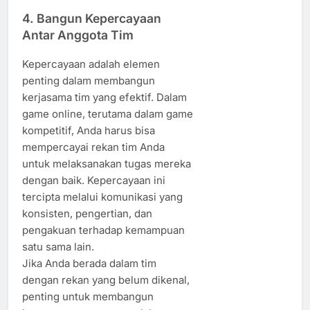
4.
Bangun Kepercayaan
Antar Anggota Tim
Kepercayaan adalah elemen
penting dalam membangun
kerjasama tim yang efektif. Dalam
game online, terutama dalam game
kompetitif, Anda harus bisa
mempercayai rekan tim Anda
untuk melaksanakan tugas mereka
dengan baik. Kepercayaan ini
tercipta melalui komunikasi yang
konsisten, pengertian, dan
pengakuan terhadap kemampuan
satu sama lain.
Jika Anda berada dalam tim
dengan rekan yang belum dikenal,
penting untuk membangun