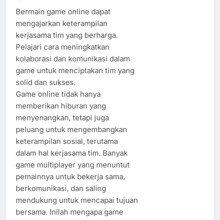
Bermain game online dapat
mengajarkan keterampilan
kerjasama tim yang berharga.
Pelajari cara meningkatkan
kolaborasi dan komunikasi dalam
game untuk menciptakan tim yang
solid dan sukses.
Game online tidak hanya
memberikan hiburan yang
menyenangkan, tetapi juga
peluang untuk mengembangkan
keterampilan sosial, terutama
dalam hal kerjasama tim. Banyak
game multiplayer yang menuntut
pemainnya untuk bekerja sama,
berkomunikasi, dan saling
mendukung untuk mencapai tujuan
bersama. Inilah mengapa game