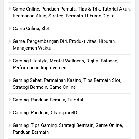
Game Online, Panduan Pemula, Tips & Trik, Tutorial Akun,
Keamanan Akun, Strategi Bermain, Hiburan Digital
Game Online, Slot
Game, Pengembangan Diri, Produktivitas, Hiburan,
Manajemen Waktu
Gaming Lifestyle, Mental Wellness, Digital Balance,
Performance Improvement
Gaming Sehat, Permainan Kasino, Tips Bermain Slot,
Strategi Bermain, Game Online
Gaming, Panduan Pemula, Tutorial
Gaming, Panduan, Champion4D
Gaming, Tips Gaming, Strategi Bermain, Game Online,
Panduan Bermain