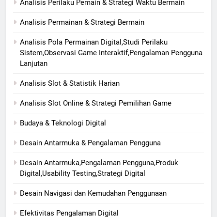
Analisis Perilaku Pemain & Strategi Waktu Bermain
Analisis Permainan & Strategi Bermain
Analisis Pola Permainan Digital,Studi Perilaku
Sistem,Observasi Game Interaktif,Pengalaman Pengguna
Lanjutan
Analisis Slot & Statistik Harian
Analisis Slot Online & Strategi Pemilihan Game
Budaya & Teknologi Digital
Desain Antarmuka & Pengalaman Pengguna
Desain Antarmuka,Pengalaman Pengguna,Produk
Digital,Usability Testing,Strategi Digital
Desain Navigasi dan Kemudahan Penggunaan
Efektivitas Pengalaman Digital