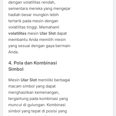
dengan volatilitas rendah,
sementara mereka yang mengejar
hadiah besar mungkin lebih
tertarik pada mesin dengan
volatilitas tinggi. Memahami
volatilitas
mesin
Ular Slot
dapat
membantu Anda memilih mesin
yang sesuai dengan gaya bermain
Anda.
4. Pola dan Kombinasi
Simbol
Mesin
Ular Slot
memiliki berbagai
macam simbol yang dapat
menghasilkan kemenangan,
tergantung pada kombinasi yang
muncul di gulungan. Kombinasi
simbol yang tepat di posisi yang