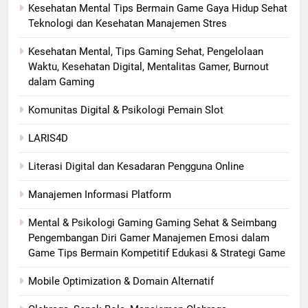
Kesehatan Mental Tips Bermain Game Gaya Hidup Sehat
Teknologi dan Kesehatan Manajemen Stres
Kesehatan Mental, Tips Gaming Sehat, Pengelolaan
Waktu, Kesehatan Digital, Mentalitas Gamer, Burnout
dalam Gaming
Komunitas Digital & Psikologi Pemain Slot
LARIS4D
Literasi Digital dan Kesadaran Pengguna Online
Manajemen Informasi Platform
Mental & Psikologi Gaming Gaming Sehat & Seimbang
Pengembangan Diri Gamer Manajemen Emosi dalam
Game Tips Bermain Kompetitif Edukasi & Strategi Game
Mobile Optimization & Domain Alternatif