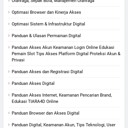
Olahraga, Sepak Bola, Manajemen Olahraga
Optimasi Browser dan Kinerja Akses
Optimasi Sistem & Infrastruktur Digital
Panduan & Ulasan Permainan Digital
Panduan Akses Akun Keamanan Login Online Edukasi
Pemain Slot Tips Akses Platform Digital Proteksi Akun &
Privasi
Panduan Akses dan Registrasi Digital
Panduan Akses Digital
Panduan Akses Internet, Keamanan Pencarian Brand,
Edukasi TIARA4D Online
Panduan Browser dan Akses Digital
Panduan Digital, Keamanan Akun, Tips Teknologi, User