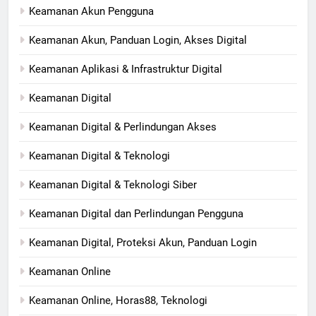
Keamanan Akun Pengguna
Keamanan Akun, Panduan Login, Akses Digital
Keamanan Aplikasi & Infrastruktur Digital
Keamanan Digital
Keamanan Digital & Perlindungan Akses
Keamanan Digital & Teknologi
Keamanan Digital & Teknologi Siber
Keamanan Digital dan Perlindungan Pengguna
Keamanan Digital, Proteksi Akun, Panduan Login
Keamanan Online
Keamanan Online, Horas88, Teknologi