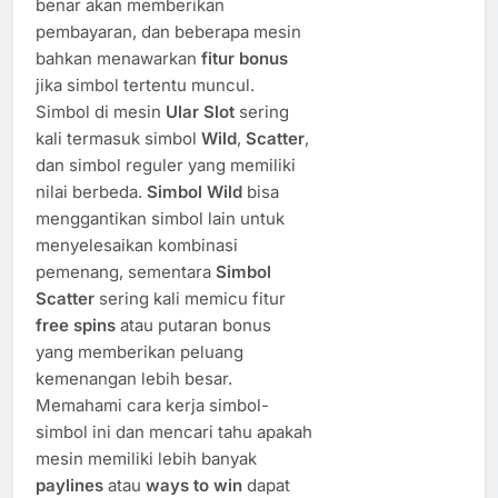
benar akan memberikan
pembayaran, dan beberapa mesin
bahkan menawarkan
fitur bonus
jika simbol tertentu muncul.
Simbol di mesin
Ular Slot
sering
kali termasuk simbol
Wild
,
Scatter
,
dan simbol reguler yang memiliki
nilai berbeda.
Simbol Wild
bisa
menggantikan simbol lain untuk
menyelesaikan kombinasi
pemenang, sementara
Simbol
Scatter
sering kali memicu fitur
free spins
atau putaran bonus
yang memberikan peluang
kemenangan lebih besar.
Memahami cara kerja simbol-
simbol ini dan mencari tahu apakah
mesin memiliki lebih banyak
paylines
atau
ways to win
dapat