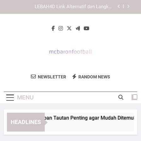
Skip
KAYA787 Alternatif dengan Dukungan Akses
to
untuk Pengguna Mobile
content
Cara Menangani Pesan Kesalahan pada Halaman
KAYA787 Alternatif
Panduan Menyimpan Tautan Penting agar Mudah
Ditemukan dan Tetap Aman
LEBAH4D Link Alternatif dan Langkah
Mengoptimalkan Kinerja Browser
KAYA787 Alternatif dengan Dukungan Akses
untuk Pengguna Mobile
MC Baron
Ikuti Berita Dan Ulasan Terbaru Seputar
Cara Menangani Pesan Kesalahan pada Halaman
NEWSLETTER
RANDOM NEWS
Football
KAYA787 Alternatif
Dunia Sepak Bola Di MC Baron Football.
MENU
nduan Menyimpan Tautan Penting agar Mudah Ditemukan da
HEADLINES
Weeks Ago