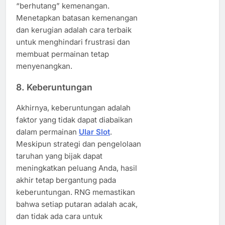
“berhutang” kemenangan.
Menetapkan batasan kemenangan
dan kerugian adalah cara terbaik
untuk menghindari frustrasi dan
membuat permainan tetap
menyenangkan.
8. Keberuntungan
Akhirnya, keberuntungan adalah
faktor yang tidak dapat diabaikan
dalam permainan
Ular Slot
.
Meskipun strategi dan pengelolaan
taruhan yang bijak dapat
meningkatkan peluang Anda, hasil
akhir tetap bergantung pada
keberuntungan. RNG memastikan
bahwa setiap putaran adalah acak,
dan tidak ada cara untuk