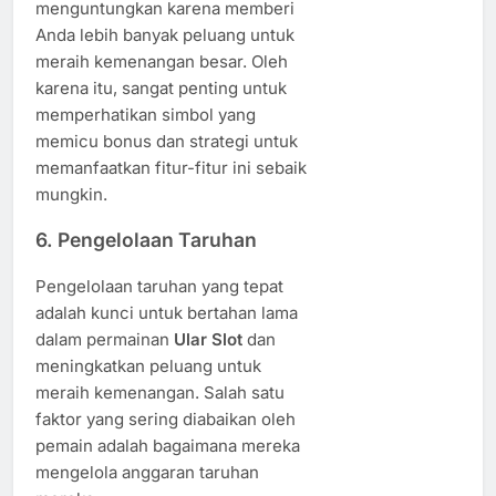
menguntungkan karena memberi
Anda lebih banyak peluang untuk
meraih kemenangan besar. Oleh
karena itu, sangat penting untuk
memperhatikan simbol yang
memicu bonus dan strategi untuk
memanfaatkan fitur-fitur ini sebaik
mungkin.
6. Pengelolaan Taruhan
Pengelolaan taruhan yang tepat
adalah kunci untuk bertahan lama
dalam permainan
Ular Slot
dan
meningkatkan peluang untuk
meraih kemenangan. Salah satu
faktor yang sering diabaikan oleh
pemain adalah bagaimana mereka
mengelola anggaran taruhan