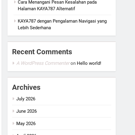
Cara Menangani Pesan Kesalahan pada
Halaman KAYA787 Alternatif
KAYA787 dengan Pengalaman Navigasi yang
Lebih Sederhana
Recent Comments
A WordPress Commenter
on
Hello world!
Archives
July 2026
June 2026
May 2026