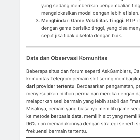
yang sedang memberikan pengembalian ting
mengalokasikan modal dengan lebih efisien.
Menghindari Game Volatilitas Tinggi:
RTP re
dengan game berisiko tinggi, yang bisa me
cepat jika tidak dikelola dengan baik.
Data dan Observasi Komunitas
Beberapa situs dan forum seperti AskGamblers, Ca
komunitas Telegram pemain slot sering membagik
dari provider tertentu
. Berdasarkan pengamatan, p
menyesuaikan pilihan permainan mereka dengan da
melaporkan sesi bermain yang lebih stabil dan “mas
Misalnya, pemain yang biasanya memilih game seca
ke metode
berbasis data
, memilih slot yang memili
96% dan memadukannya dengan strategi seperti sp
frekuensi bermain tertentu.