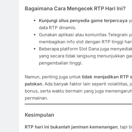
Bagaimana Cara Mengecek RTP Hari Ini?
Kunjungi situs penyedia game terpercaya
y
data RTP dinamis.
Gunakan aplikasi atau komunitas Telegram y
membagikan info slot dengan RTP tinggi hari 
Beberapa platform Slot Dana juga menyediak
yang secara tidak langsung menunjukkan g
pengembalian tinggi.
Namun, penting juga untuk
tidak menjadikan RTP 
patokan
. Ada banyak faktor lain seperti volatilitas, 
bonus, serta waktu bermain yang juga memengaruhi
permainan.
Kesimpulan
RTP hari ini bukanlah jaminan kemenangan
, tapi 