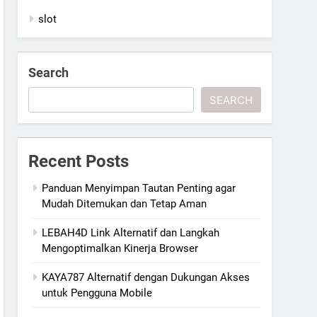
slot
Search
SEARCH
Recent Posts
Panduan Menyimpan Tautan Penting agar
Mudah Ditemukan dan Tetap Aman
LEBAH4D Link Alternatif dan Langkah
Mengoptimalkan Kinerja Browser
KAYA787 Alternatif dengan Dukungan Akses
untuk Pengguna Mobile