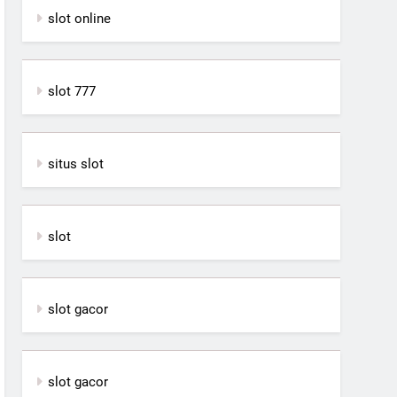
slot online
slot 777
situs slot
slot
slot gacor
slot gacor