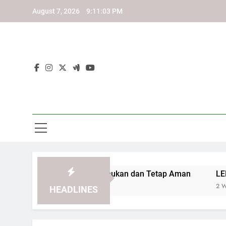
Skip
August 7, 2026
9:11:04 PM
to
content
MC 
Ikuti Beri
 agar Mudah Ditemukan dan Tetap Aman
LEBAH4D Link 
2 Weeks Ago
HEADLINES