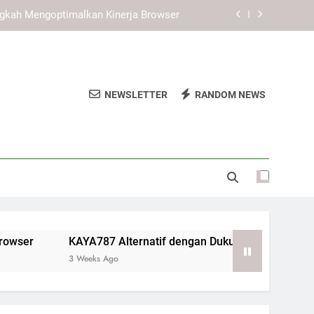
ngkah Mengoptimalkan Kinerja Browser
ukungan Akses untuk Pengguna Mobile
han pada Halaman KAYA787 Alternatif
NEWSLETTER
RANDOM NEWS
agar Mudah Ditemukan dan Tetap Aman
ngkah Mengoptimalkan Kinerja Browser
otball.
ukungan Akses untuk Pengguna Mobile
han pada Halaman KAYA787 Alternatif
KAYA787 Alternatif dengan Dukungan Akses untuk Penggun
3 Weeks Ago