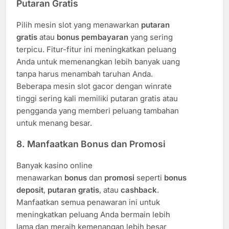
Putaran Gratis
Pilih mesin slot yang menawarkan
putaran
gratis
atau
bonus pembayaran
yang sering
terpicu. Fitur-fitur ini meningkatkan peluang
Anda untuk memenangkan lebih banyak uang
tanpa harus menambah taruhan Anda.
Beberapa mesin slot gacor dengan winrate
tinggi sering kali memiliki putaran gratis atau
pengganda yang memberi peluang tambahan
untuk menang besar.
8.
Manfaatkan Bonus dan Promosi
Banyak kasino online
menawarkan
bonus
dan
promosi
seperti
bonus
deposit
,
putaran gratis
, atau
cashback
.
Manfaatkan semua penawaran ini untuk
meningkatkan peluang Anda bermain lebih
lama dan meraih kemenangan lebih besar