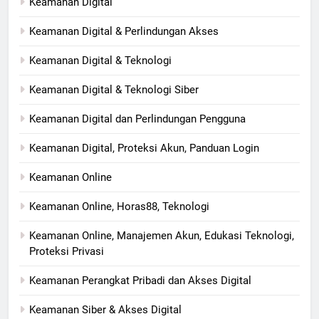
Keamanan Digital
Keamanan Digital & Perlindungan Akses
Keamanan Digital & Teknologi
Keamanan Digital & Teknologi Siber
Keamanan Digital dan Perlindungan Pengguna
Keamanan Digital, Proteksi Akun, Panduan Login
Keamanan Online
Keamanan Online, Horas88, Teknologi
Keamanan Online, Manajemen Akun, Edukasi Teknologi,
Proteksi Privasi
Keamanan Perangkat Pribadi dan Akses Digital
Keamanan Siber & Akses Digital