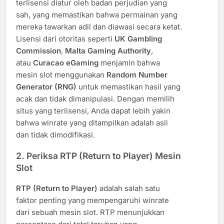
terlisensi diatur oleh badan perjudian yang
sah, yang memastikan bahwa permainan yang
mereka tawarkan adil dan diawasi secara ketat.
Lisensi dari otoritas seperti
UK Gambling
Commission
,
Malta Gaming Authority
,
atau
Curacao eGaming
menjamin bahwa
mesin slot menggunakan
Random Number
Generator (RNG)
untuk memastikan hasil yang
acak dan tidak dimanipulasi. Dengan memilih
situs yang terlisensi, Anda dapat lebih yakin
bahwa winrate yang ditampilkan adalah asli
dan tidak dimodifikasi.
2.
Periksa RTP (Return to Player) Mesin
Slot
RTP (Return to Player)
adalah salah satu
faktor penting yang mempengaruhi winrate
dari sebuah mesin slot. RTP menunjukkan