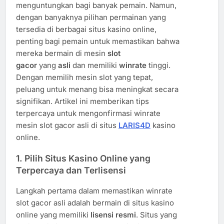
menguntungkan bagi banyak pemain. Namun,
dengan banyaknya pilihan permainan yang
tersedia di berbagai situs kasino online,
penting bagi pemain untuk memastikan bahwa
mereka bermain di mesin
slot
gacor
yang
asli
dan memiliki
winrate
tinggi.
Dengan memilih mesin slot yang tepat,
peluang untuk menang bisa meningkat secara
signifikan. Artikel ini memberikan tips
terpercaya untuk mengonfirmasi winrate
mesin slot gacor asli di situs
LARIS4D
kasino
online.
1.
Pilih Situs Kasino Online yang
Terpercaya dan Terlisensi
Langkah pertama dalam memastikan winrate
slot gacor asli adalah bermain di situs kasino
online yang memiliki
lisensi resmi
. Situs yang