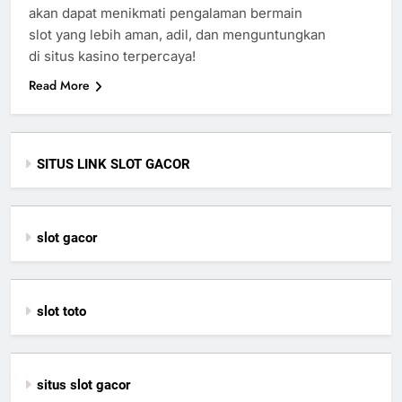
akan dapat menikmati pengalaman bermain
slot yang lebih aman, adil, dan menguntungkan
di situs kasino terpercaya!
Read More
SITUS LINK SLOT GACOR
slot gacor
slot toto
situs slot gacor