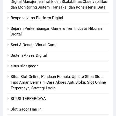
Digital,Manajemen Trafik dan Skalabilitas,Observabilitas
dan Monitoring,Sistem Transaksi dan Konsistensi Data
Responsivitas Platform Digital
Sejarah Perkembangan Game & Tren Industri Hiburan
Digital
Seni & Desain Visual Game
Sistem Akses Digital
situs slot gacor
Situs Slot Online, Panduan Pemula, Update Situs Slot,
Tips Aman Bermain, Cara Akses Anti Blokir, Slot Online
Terpercaya, Strategi Login
SITUS TERPERCAYA
Slot Gacor Hari Ini