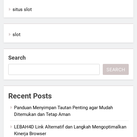
situs slot
slot
Search
SEARCH
Recent Posts
Panduan Menyimpan Tautan Penting agar Mudah
Ditemukan dan Tetap Aman
LEBAH4D Link Alternatif dan Langkah Mengoptimalkan
Kinerja Browser