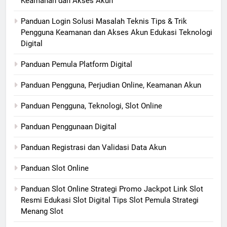
Keamanan dan Akses Akun
Panduan Login Solusi Masalah Teknis Tips & Trik
Pengguna Keamanan dan Akses Akun Edukasi Teknologi
Digital
Panduan Pemula Platform Digital
Panduan Pengguna, Perjudian Online, Keamanan Akun
Panduan Pengguna, Teknologi, Slot Online
Panduan Penggunaan Digital
Panduan Registrasi dan Validasi Data Akun
Panduan Slot Online
Panduan Slot Online Strategi Promo Jackpot Link Slot
Resmi Edukasi Slot Digital Tips Slot Pemula Strategi
Menang Slot