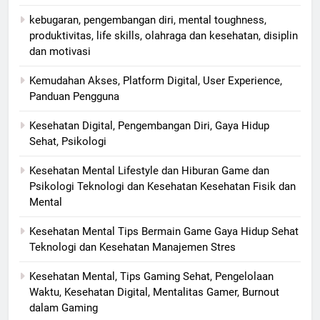
kebugaran, pengembangan diri, mental toughness,
produktivitas, life skills, olahraga dan kesehatan, disiplin
dan motivasi
Kemudahan Akses, Platform Digital, User Experience,
Panduan Pengguna
Kesehatan Digital, Pengembangan Diri, Gaya Hidup
Sehat, Psikologi
Kesehatan Mental Lifestyle dan Hiburan Game dan
Psikologi Teknologi dan Kesehatan Kesehatan Fisik dan
Mental
Kesehatan Mental Tips Bermain Game Gaya Hidup Sehat
Teknologi dan Kesehatan Manajemen Stres
Kesehatan Mental, Tips Gaming Sehat, Pengelolaan
Waktu, Kesehatan Digital, Mentalitas Gamer, Burnout
dalam Gaming