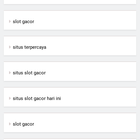
slot gacor
situs terpercaya
situs slot gacor
situs slot gacor hari ini
slot gacor