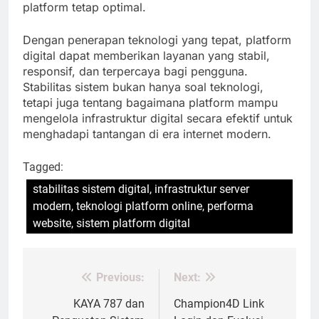
platform tetap optimal.
Dengan penerapan teknologi yang tepat, platform
digital dapat memberikan layanan yang stabil,
responsif, dan terpercaya bagi pengguna.
Stabilitas sistem bukan hanya soal teknologi,
tetapi juga tentang bagaimana platform mampu
mengelola infrastruktur digital secara efektif untuk
menghadapi tantangan di era internet modern.
Tagged:
stabilitas sistem digital, infrastruktur server
modern, teknologi platform online, performa
website, sistem platform digital
Previous:
Next:
Post
navigation
KAYA 787 dan
Champion4D Link