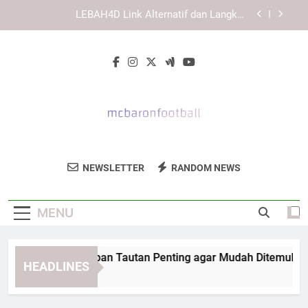
Skip
KAYA787 Alternatif dengan Dukungan Akses
to
untuk Pengguna Mobile
content
Cara Menangani Pesan Kesalahan pada Halaman
KAYA787 Alternatif
Panduan Menyimpan Tautan Penting agar Mudah
Ditemukan dan Tetap Aman
LEBAH4D Link Alternatif dan Langkah
Mengoptimalkan Kinerja Browser
KAYA787 Alternatif dengan Dukungan Akses
untuk Pengguna Mobile
MC Baron
Ikuti Berita Dan Ulasan Terbaru Seputar
Cara Menangani Pesan Kesalahan pada Halaman
NEWSLETTER
RANDOM NEWS
Football
KAYA787 Alternatif
Dunia Sepak Bola Di MC Baron Football.
MENU
nduan Menyimpan Tautan Penting agar Mudah Ditemukan da
HEADLINES
Weeks Ago