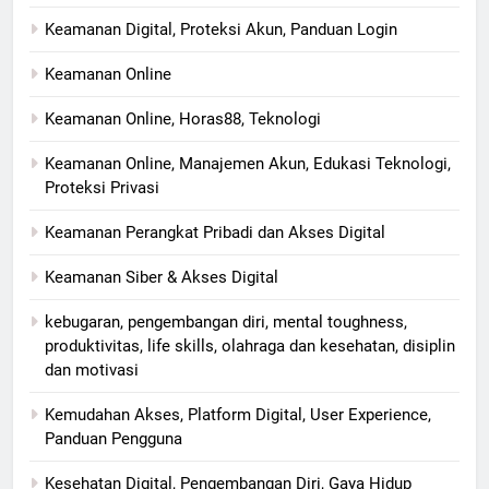
Keamanan Digital, Proteksi Akun, Panduan Login
Keamanan Online
Keamanan Online, Horas88, Teknologi
Keamanan Online, Manajemen Akun, Edukasi Teknologi,
Proteksi Privasi
Keamanan Perangkat Pribadi dan Akses Digital
Keamanan Siber & Akses Digital
kebugaran, pengembangan diri, mental toughness,
produktivitas, life skills, olahraga dan kesehatan, disiplin
dan motivasi
Kemudahan Akses, Platform Digital, User Experience,
Panduan Pengguna
Kesehatan Digital, Pengembangan Diri, Gaya Hidup