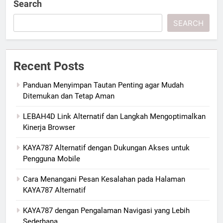
Search
SEARCH
Recent Posts
Panduan Menyimpan Tautan Penting agar Mudah
Ditemukan dan Tetap Aman
LEBAH4D Link Alternatif dan Langkah Mengoptimalkan
Kinerja Browser
KAYA787 Alternatif dengan Dukungan Akses untuk
Pengguna Mobile
Cara Menangani Pesan Kesalahan pada Halaman
KAYA787 Alternatif
KAYA787 dengan Pengalaman Navigasi yang Lebih
Sederhana