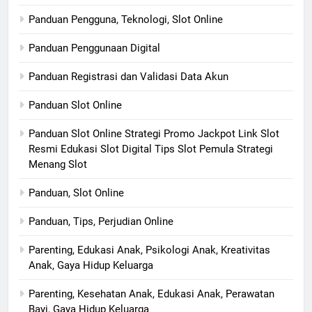
Panduan Pengguna, Teknologi, Slot Online
Panduan Penggunaan Digital
Panduan Registrasi dan Validasi Data Akun
Panduan Slot Online
Panduan Slot Online Strategi Promo Jackpot Link Slot
Resmi Edukasi Slot Digital Tips Slot Pemula Strategi
Menang Slot
Panduan, Slot Online
Panduan, Tips, Perjudian Online
Parenting, Edukasi Anak, Psikologi Anak, Kreativitas
Anak, Gaya Hidup Keluarga
Parenting, Kesehatan Anak, Edukasi Anak, Perawatan
Bayi, Gaya Hidup Keluarga