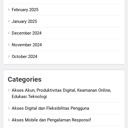
February 2025
January 2025
December 2024
November 2024
October 2024
Categories
Akses Akun, Produktivitas Digital, Keamanan Online,
Edukasi Teknologi
Akses Digital dan Fleksibilitas Pengguna
Akses Mobile dan Pengalaman Responsif