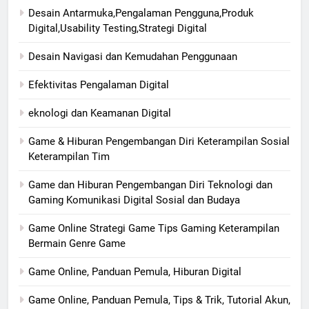
Desain Antarmuka,Pengalaman Pengguna,Produk
Digital,Usability Testing,Strategi Digital
Desain Navigasi dan Kemudahan Penggunaan
Efektivitas Pengalaman Digital
eknologi dan Keamanan Digital
Game & Hiburan Pengembangan Diri Keterampilan Sosial
Keterampilan Tim
Game dan Hiburan Pengembangan Diri Teknologi dan
Gaming Komunikasi Digital Sosial dan Budaya
Game Online Strategi Game Tips Gaming Keterampilan
Bermain Genre Game
Game Online, Panduan Pemula, Hiburan Digital
Game Online, Panduan Pemula, Tips & Trik, Tutorial Akun,