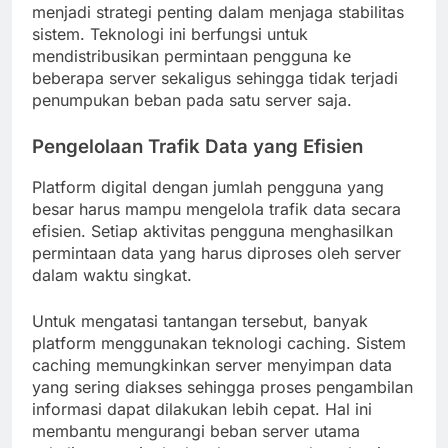
menjadi strategi penting dalam menjaga stabilitas
sistem. Teknologi ini berfungsi untuk
mendistribusikan permintaan pengguna ke
beberapa server sekaligus sehingga tidak terjadi
penumpukan beban pada satu server saja.
Pengelolaan Trafik Data yang Efisien
Platform digital dengan jumlah pengguna yang
besar harus mampu mengelola trafik data secara
efisien. Setiap aktivitas pengguna menghasilkan
permintaan data yang harus diproses oleh server
dalam waktu singkat.
Untuk mengatasi tantangan tersebut, banyak
platform menggunakan teknologi caching. Sistem
caching memungkinkan server menyimpan data
yang sering diakses sehingga proses pengambilan
informasi dapat dilakukan lebih cepat. Hal ini
membantu mengurangi beban server utama