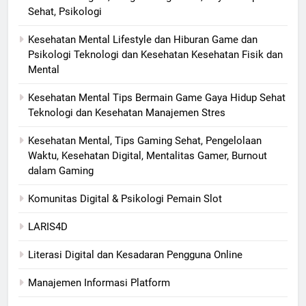
Sehat, Psikologi
Kesehatan Mental Lifestyle dan Hiburan Game dan
Psikologi Teknologi dan Kesehatan Kesehatan Fisik dan
Mental
Kesehatan Mental Tips Bermain Game Gaya Hidup Sehat
Teknologi dan Kesehatan Manajemen Stres
Kesehatan Mental, Tips Gaming Sehat, Pengelolaan
Waktu, Kesehatan Digital, Mentalitas Gamer, Burnout
dalam Gaming
Komunitas Digital & Psikologi Pemain Slot
LARIS4D
Literasi Digital dan Kesadaran Pengguna Online
Manajemen Informasi Platform