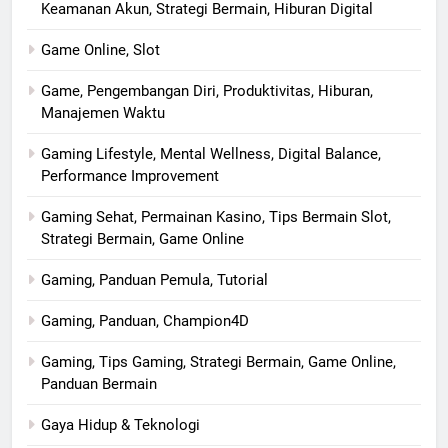
Keamanan Akun, Strategi Bermain, Hiburan Digital
Game Online, Slot
Game, Pengembangan Diri, Produktivitas, Hiburan,
Manajemen Waktu
Gaming Lifestyle, Mental Wellness, Digital Balance,
Performance Improvement
Gaming Sehat, Permainan Kasino, Tips Bermain Slot,
Strategi Bermain, Game Online
Gaming, Panduan Pemula, Tutorial
Gaming, Panduan, Champion4D
Gaming, Tips Gaming, Strategi Bermain, Game Online,
Panduan Bermain
Gaya Hidup & Teknologi