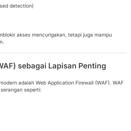
ased detection)
 memblokir akses mencurigakan, tetapi juga mampu
m.
(WAF) sebagai Lapisan Penting
 modern adalah Web Application Firewall (WAF). WAF
 serangan seperti: