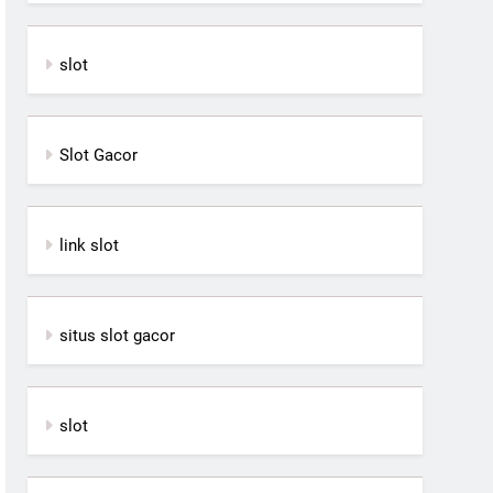
slot
Slot Gacor
link slot
situs slot gacor
slot