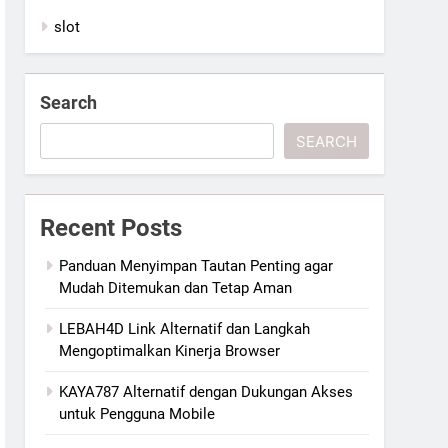
slot
Search
SEARCH
Recent Posts
Panduan Menyimpan Tautan Penting agar
Mudah Ditemukan dan Tetap Aman
LEBAH4D Link Alternatif dan Langkah
Mengoptimalkan Kinerja Browser
KAYA787 Alternatif dengan Dukungan Akses
untuk Pengguna Mobile