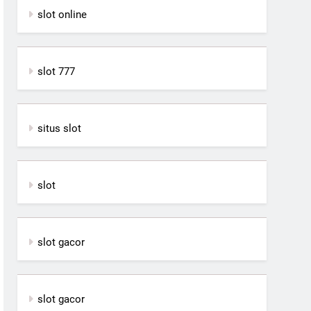
slot online
slot 777
situs slot
slot
slot gacor
slot gacor