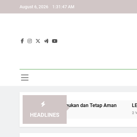
Skip
August 6, 2026
1:31:48 AM
to
content
MC 
Ikuti Beri
 agar Mudah Ditemukan dan Tetap Aman
LEBAH4D Link 
2 Weeks Ago
HEADLINES