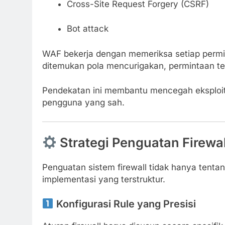
Cross-Site Request Forgery (CSRF)
Bot attack
WAF bekerja dengan memeriksa setiap permi
ditemukan pola mencurigakan, permintaan ter
Pendekatan ini membantu mencegah eksploit
pengguna yang sah.
Strategi Penguatan Firewa
Penguatan sistem firewall tidak hanya tentang 
implementasi yang terstruktur.
Konfigurasi Rule yang Presisi