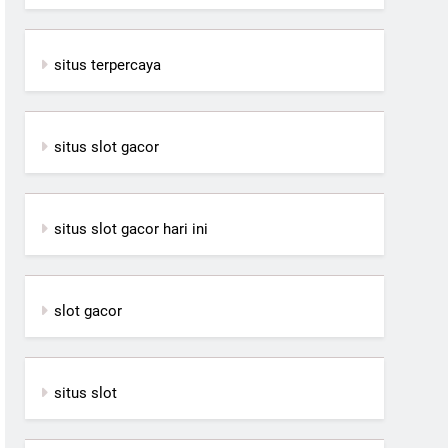
situs terpercaya
situs slot gacor
situs slot gacor hari ini
slot gacor
situs slot