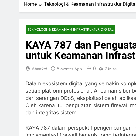
Home
Teknologi & Keamanan Infrastruktur Digita
TEKNOLOGI & KEAMANAN INFRASTRUKTUR DIGITAL
KAYA 787 dan Penguata
untuk Keamanan Infrastr
0
Abaa9ef
5 Months Ago
7 Mins
Dalam ekosistem digital yang semakin komple
setiap platform profesional. Ancaman siber
dari serangan DDoS, eksploitasi celah aplikas
Oleh karena itu, penguatan sistem firewall m
dan integritas sistem.
KAYA 787 dalam perspektif pengembangan inf
implementasi firewall berlapis yang terintegr