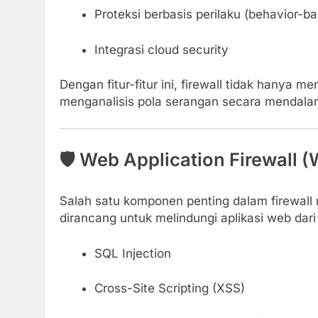
Proteksi berbasis perilaku (behavior-b
Integrasi cloud security
Dengan fitur-fitur ini, firewall tidak hanya
menganalisis pola serangan secara mendala
🛡 Web Application Firewall 
Salah satu komponen penting dalam firewall
dirancang untuk melindungi aplikasi web dari
SQL Injection
Cross-Site Scripting (XSS)