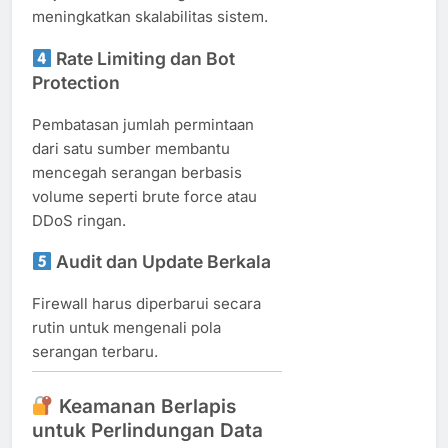
meningkatkan skalabilitas sistem.
Rate Limiting dan Bot
Protection
Pembatasan jumlah permintaan
dari satu sumber membantu
mencegah serangan berbasis
volume seperti brute force atau
DDoS ringan.
Audit dan Update Berkala
Firewall harus diperbarui secara
rutin untuk mengenali pola
serangan terbaru.
Keamanan Berlapis
untuk Perlindungan Data