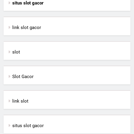
situs slot gacor
link slot gacor
slot
Slot Gacor
link slot
situs slot gacor