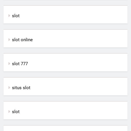
slot
slot online
slot 777
situs slot
slot