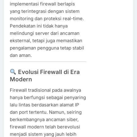
implementasi firewall berlapis
yang terintegrasi dengan sistem
monitoring dan proteksi real-time.
Pendekatan ini tidak hanya
melindungi server dari ancaman
eksternal, tetapi juga memastikan
pengalaman pengguna tetap stabil
dan aman.
Evolusi Firewall di Era
Modern
Firewall tradisional pada awalnya
hanya berfungsi sebagai penyaring
lalu lintas berdasarkan alamat IP
dan port tertentu. Namun, seiring
berkembangnya ancaman siber,
firewall modern telah berevolusi
menjadi sistem yang jauh lebih