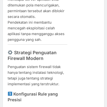
ditemukan pola mencurigakan,
permintaan tersebut akan diblokir
secara otomatis.
Pendekatan ini membantu
mencegah eksploitasi celah
aplikasi tanpa mengganggu akses
pengguna yang sah.
Strategi Penguatan
Firewall Modern
Penguatan sistem firewall tidak
hanya tentang instalasi teknologi,
tetapi juga tentang strategi
implementasi yang terstruktur.
Konfigurasi Rule yang
Presisi