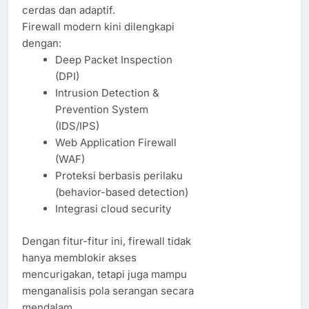
cerdas dan adaptif.
Firewall modern kini dilengkapi
dengan:
Deep Packet Inspection
(DPI)
Intrusion Detection &
Prevention System
(IDS/IPS)
Web Application Firewall
(WAF)
Proteksi berbasis perilaku
(behavior-based detection)
Integrasi cloud security
Dengan fitur-fitur ini, firewall tidak
hanya memblokir akses
mencurigakan, tetapi juga mampu
menganalisis pola serangan secara
mendalam.