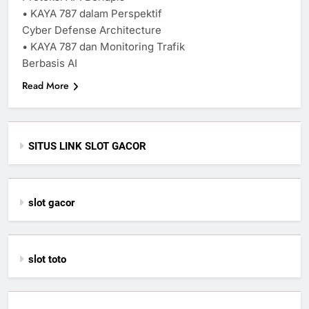
• KAYA 787 dalam Perspektif
Cyber Defense Architecture
• KAYA 787 dan Monitoring Trafik
Berbasis AI
Read More
SITUS LINK SLOT GACOR
slot gacor
slot toto