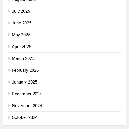
July 2025
June 2025
May 2025
April 2025
March 2025
February 2025
January 2025
December 2024
November 2024
October 2024