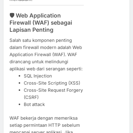
🛡 Web Application
Firewall (WAF) sebagai
Lapisan Penting
Salah satu komponen penting
dalam firewall modern adalah Web
Application Firewall (WAF). WAF
dirancang untuk melindungi
aplikasi web dari serangan seperti:
SQL Injection
Cross-Site Scripting (XSS)
Cross-Site Request Forgery
(CSRF)
Bot attack
WAF bekerja dengan memeriksa
setiap permintaan HTTP sebelum
mencapai server aplikasi. Jika