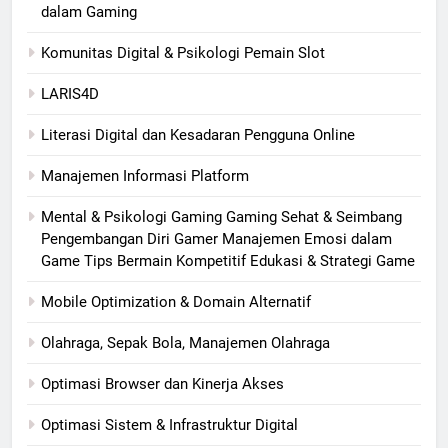
dalam Gaming
Komunitas Digital & Psikologi Pemain Slot
LARIS4D
Literasi Digital dan Kesadaran Pengguna Online
Manajemen Informasi Platform
Mental & Psikologi Gaming Gaming Sehat & Seimbang
Pengembangan Diri Gamer Manajemen Emosi dalam
Game Tips Bermain Kompetitif Edukasi & Strategi Game
Mobile Optimization & Domain Alternatif
Olahraga, Sepak Bola, Manajemen Olahraga
Optimasi Browser dan Kinerja Akses
Optimasi Sistem & Infrastruktur Digital