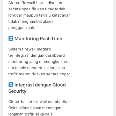
Aturan firewall harus disusun
secara spesifik dan tidak terlalu
longgar maupun terlalu ketat agar
tidak menghambat akses
pengguna sah.
Monitoring Real-Time
Sistem firewall modern
terintegrasi dengan dashboard
monitoring yang memungkinkan
tim teknis mendeteksi lonjakan
trafik mencurigakan secara cepat.
Integrasi dengan Cloud
Security
Cloud-based firewall memberikan
fleksibilitas dalam menangani
lonjakan trafik sekaligus