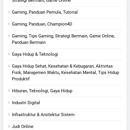
Strategi Bermain, Game Online
Gaming, Panduan Pemula, Tutorial
Gaming, Panduan, Champion4D
Gaming, Tips Gaming, Strategi Bermain, Game Online,
Panduan Bermain
Gaya Hidup & Teknologi
Gaya Hidup Sehat, Kesehatan & Kebugaran, Aktivitas
Fisik, Manajemen Waktu, Kesehatan Mental, Tips Hidup
Produktif
Hiburan, Teknologi, Gaya Hidup
Industri Digital
Infrastruktur & Arsitektur Sistem
Judi Online