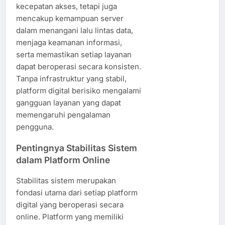
kecepatan akses, tetapi juga
mencakup kemampuan server
dalam menangani lalu lintas data,
menjaga keamanan informasi,
serta memastikan setiap layanan
dapat beroperasi secara konsisten.
Tanpa infrastruktur yang stabil,
platform digital berisiko mengalami
gangguan layanan yang dapat
memengaruhi pengalaman
pengguna.
Pentingnya Stabilitas Sistem
dalam Platform Online
Stabilitas sistem merupakan
fondasi utama dari setiap platform
digital yang beroperasi secara
online. Platform yang memiliki