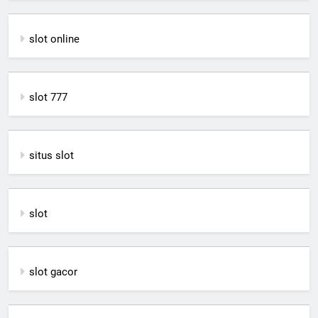
slot online
slot 777
situs slot
slot
slot gacor