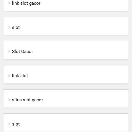
link slot gacor
slot
Slot Gacor
link slot
situs slot gacor
slot