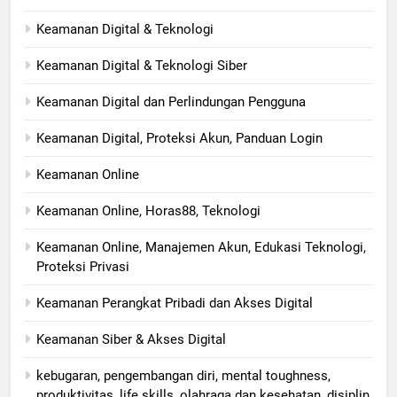
Keamanan Digital & Teknologi
Keamanan Digital & Teknologi Siber
Keamanan Digital dan Perlindungan Pengguna
Keamanan Digital, Proteksi Akun, Panduan Login
Keamanan Online
Keamanan Online, Horas88, Teknologi
Keamanan Online, Manajemen Akun, Edukasi Teknologi,
Proteksi Privasi
Keamanan Perangkat Pribadi dan Akses Digital
Keamanan Siber & Akses Digital
kebugaran, pengembangan diri, mental toughness,
produktivitas, life skills, olahraga dan kesehatan, disiplin