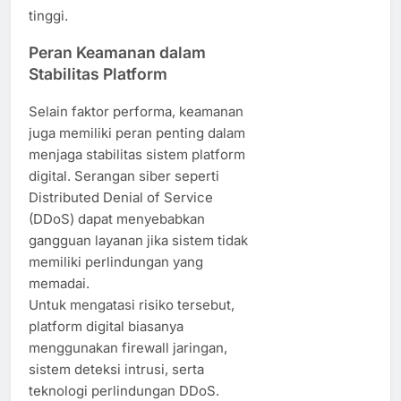
tinggi.
Peran Keamanan dalam
Stabilitas Platform
Selain faktor performa, keamanan
juga memiliki peran penting dalam
menjaga stabilitas sistem platform
digital. Serangan siber seperti
Distributed Denial of Service
(DDoS) dapat menyebabkan
gangguan layanan jika sistem tidak
memiliki perlindungan yang
memadai.
Untuk mengatasi risiko tersebut,
platform digital biasanya
menggunakan firewall jaringan,
sistem deteksi intrusi, serta
teknologi perlindungan DDoS.