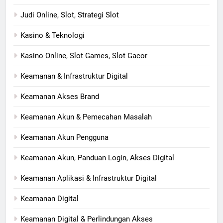
Judi Online, Slot, Strategi Slot
Kasino & Teknologi
Kasino Online, Slot Games, Slot Gacor
Keamanan & Infrastruktur Digital
Keamanan Akses Brand
Keamanan Akun & Pemecahan Masalah
Keamanan Akun Pengguna
Keamanan Akun, Panduan Login, Akses Digital
Keamanan Aplikasi & Infrastruktur Digital
Keamanan Digital
Keamanan Digital & Perlindungan Akses