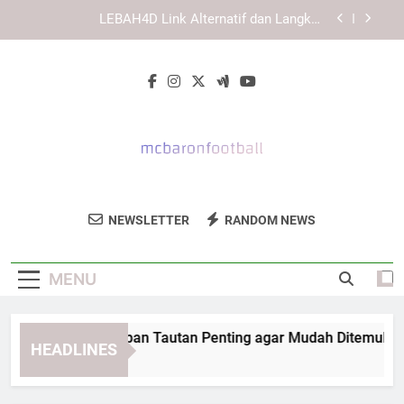
Skip
KAYA787 Alternatif dengan Dukungan Akses
to
untuk Pengguna Mobile
content
Cara Menangani Pesan Kesalahan pada Halaman
KAYA787 Alternatif
Panduan Menyimpan Tautan Penting agar Mudah
Ditemukan dan Tetap Aman
LEBAH4D Link Alternatif dan Langkah
Mengoptimalkan Kinerja Browser
KAYA787 Alternatif dengan Dukungan Akses
untuk Pengguna Mobile
MC Baron
Ikuti Berita Dan Ulasan Terbaru Seputar
Cara Menangani Pesan Kesalahan pada Halaman
NEWSLETTER
RANDOM NEWS
Football
KAYA787 Alternatif
Dunia Sepak Bola Di MC Baron Football.
MENU
nduan Menyimpan Tautan Penting agar Mudah Ditemukan da
HEADLINES
Weeks Ago