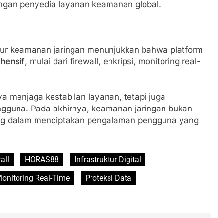
ngan penyedia layanan keamanan global.
ur keamanan jaringan menunjukkan bahwa platform
hensif
, mulai dari firewall, enkripsi, monitoring real-
ya menjaga kestabilan layanan, tetapi juga
gguna. Pada akhirnya, keamanan jaringan bukan
nting dalam menciptakan pengalaman pengguna yang
all
HORAS88
Infrastruktur Digital
onitoring Real-Time
Proteksi Data