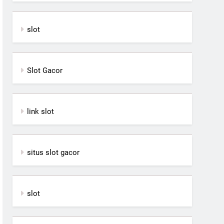
slot
Slot Gacor
link slot
situs slot gacor
slot