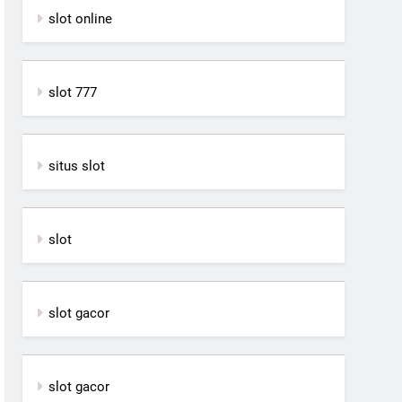
slot online
slot 777
situs slot
slot
slot gacor
slot gacor