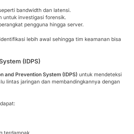
eperti bandwidth dan latensi.
n untuk investigasi forensik.
 perangkat pengguna hingga server.
dentifikasi lebih awal sehingga tim keamanan bisa
 System (IDPS)
ion and Prevention System (IDPS)
untuk mendeteksi
alu lintas jaringan dan membandingkannya dengan
 dapat:
ng terdampak.