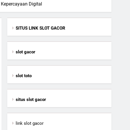
Kepercayaan Digital
SITUS LINK SLOT GACOR
slot gacor
slot toto
situs slot gacor
link slot gacor