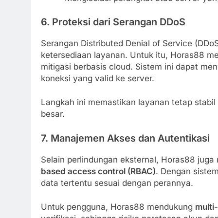
6. Proteksi dari Serangan DDoS
Serangan Distributed Denial of Service (DD
ketersediaan layanan. Untuk itu, Horas88 
mitigasi berbasis cloud. Sistem ini dapat me
koneksi yang valid ke server.
Langkah ini memastikan layanan tetap stabi
besar.
7. Manajemen Akses dan Autentikasi
Selain perlindungan eksternal, Horas88 juga 
based access control (RBAC)
. Dengan siste
data tertentu sesuai dengan perannya.
Untuk pengguna, Horas88 mendukung
multi