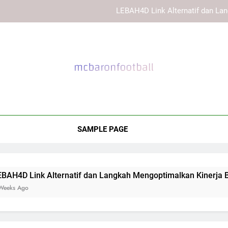
LEBAH4D Link Alternatif dan La
KAYA787 Alternatif dengan D
Cara Menangani Pesan Kesala
Panduan Menyimpan Tautan Penting 
Baron Football
LEBAH4D Link Alternatif dan La
ta Dan Ulasan Terbaru Seputar Dunia Sepak Bola Di MC Baron Fo
KAYA787 Alternatif dengan D
SAMPLE PAGE
Cara Menangani Pesan Kesala
Alternatif dan Langkah Mengoptimalkan Kinerja Browser