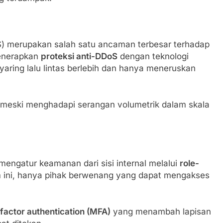
oS) merupakan salah satu ancaman terbesar terhadap
menerapkan
proteksi anti-DDoS
dengan teknologi
nyaring lalu lintas berlebih dan hanya meneruskan
l meski menghadapi serangan volumetrik dalam skala
mengatur keamanan dari sisi internal melalui
role-
m ini, hanya pihak berwenang yang dapat mengakses
-factor authentication (MFA)
yang menambah lapisan