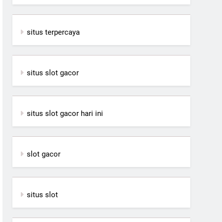
situs terpercaya
situs slot gacor
situs slot gacor hari ini
slot gacor
situs slot