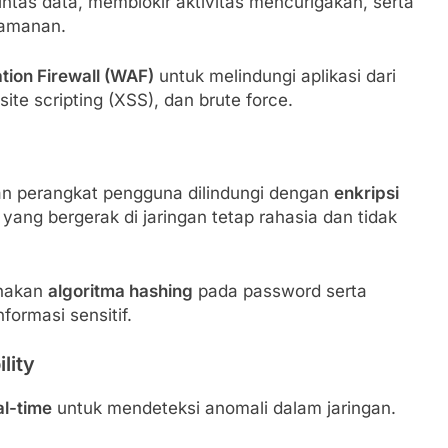
lintas data, memblokir aktivitas mencurigakan, serta
eamanan.
tion Firewall (WAF)
untuk melindungi aplikasi dari
ite scripting (XSS), dan brute force.
an perangkat pengguna dilindungi dengan
enkripsi
 yang bergerak di jaringan tetap rahasia dan tidak
nakan
algoritma hashing
pada password serta
formasi sensitif.
lity
al-time
untuk mendeteksi anomali dalam jaringan.