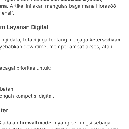
una
. Artikel ini akan mengulas bagaimana Horas88
ensif.
m Layanan Digital
ngi data, tetapi juga tentang menjaga
ketersediaan
nyebabkan downtime, memperlambat akses, atau
agai prioritas untuk:
batan.
ngah kompetisi digital.
eter
8 adalah
firewall modern
yang berfungsi sebagai