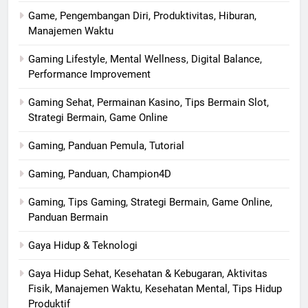
Game, Pengembangan Diri, Produktivitas, Hiburan,
Manajemen Waktu
Gaming Lifestyle, Mental Wellness, Digital Balance,
Performance Improvement
Gaming Sehat, Permainan Kasino, Tips Bermain Slot,
Strategi Bermain, Game Online
Gaming, Panduan Pemula, Tutorial
Gaming, Panduan, Champion4D
Gaming, Tips Gaming, Strategi Bermain, Game Online,
Panduan Bermain
Gaya Hidup & Teknologi
Gaya Hidup Sehat, Kesehatan & Kebugaran, Aktivitas
Fisik, Manajemen Waktu, Kesehatan Mental, Tips Hidup
Produktif