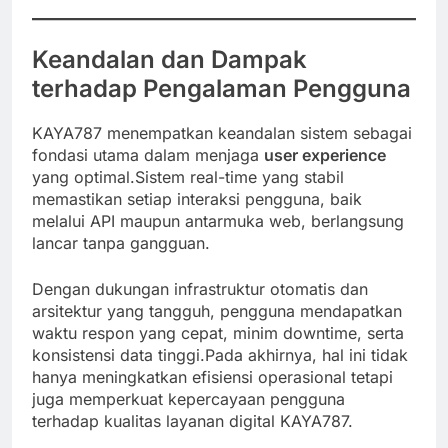
Keandalan dan Dampak
terhadap Pengalaman Pengguna
KAYA787 menempatkan keandalan sistem sebagai
fondasi utama dalam menjaga
user experience
yang optimal.Sistem real-time yang stabil
memastikan setiap interaksi pengguna, baik
melalui API maupun antarmuka web, berlangsung
lancar tanpa gangguan.
Dengan dukungan infrastruktur otomatis dan
arsitektur yang tangguh, pengguna mendapatkan
waktu respon yang cepat, minim downtime, serta
konsistensi data tinggi.Pada akhirnya, hal ini tidak
hanya meningkatkan efisiensi operasional tetapi
juga memperkuat kepercayaan pengguna
terhadap kualitas layanan digital KAYA787.