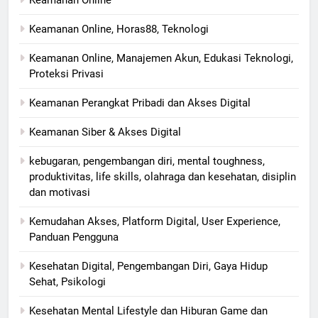
Keamanan Online
Keamanan Online, Horas88, Teknologi
Keamanan Online, Manajemen Akun, Edukasi Teknologi,
Proteksi Privasi
Keamanan Perangkat Pribadi dan Akses Digital
Keamanan Siber & Akses Digital
kebugaran, pengembangan diri, mental toughness,
produktivitas, life skills, olahraga dan kesehatan, disiplin
dan motivasi
Kemudahan Akses, Platform Digital, User Experience,
Panduan Pengguna
Kesehatan Digital, Pengembangan Diri, Gaya Hidup
Sehat, Psikologi
Kesehatan Mental Lifestyle dan Hiburan Game dan