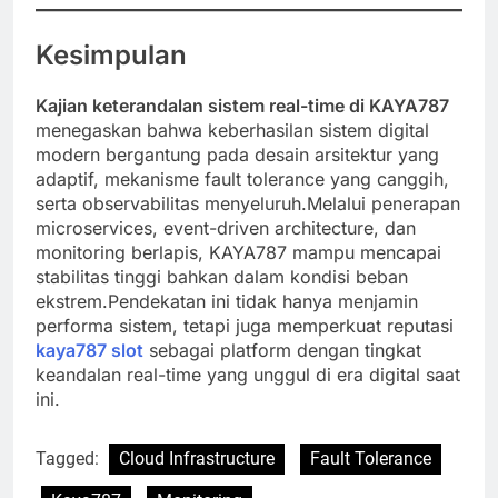
Kesimpulan
Kajian keterandalan sistem real-time di KAYA787
menegaskan bahwa keberhasilan sistem digital
modern bergantung pada desain arsitektur yang
adaptif, mekanisme fault tolerance yang canggih,
serta observabilitas menyeluruh.Melalui penerapan
microservices, event-driven architecture, dan
monitoring berlapis, KAYA787 mampu mencapai
stabilitas tinggi bahkan dalam kondisi beban
ekstrem.Pendekatan ini tidak hanya menjamin
performa sistem, tetapi juga memperkuat reputasi
kaya787 slot
sebagai platform dengan tingkat
keandalan real-time yang unggul di era digital saat
ini.
Tagged:
Cloud Infrastructure
Fault Tolerance