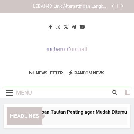
Skip
KAYA787 Alternatif dengan Dukungan Akses
to
untuk Pengguna Mobile
content
Cara Menangani Pesan Kesalahan pada Halaman
KAYA787 Alternatif
Panduan Menyimpan Tautan Penting agar Mudah
Ditemukan dan Tetap Aman
LEBAH4D Link Alternatif dan Langkah
Mengoptimalkan Kinerja Browser
KAYA787 Alternatif dengan Dukungan Akses
untuk Pengguna Mobile
MC Baron
Ikuti Berita Dan Ulasan Terbaru Seputar
Cara Menangani Pesan Kesalahan pada Halaman
NEWSLETTER
RANDOM NEWS
Football
KAYA787 Alternatif
Dunia Sepak Bola Di MC Baron Football.
MENU
nduan Menyimpan Tautan Penting agar Mudah Ditemukan da
HEADLINES
Weeks Ago