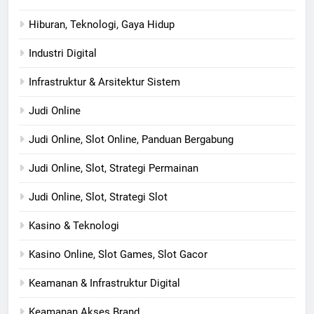
Hiburan, Teknologi, Gaya Hidup
Industri Digital
Infrastruktur & Arsitektur Sistem
Judi Online
Judi Online, Slot Online, Panduan Bergabung
Judi Online, Slot, Strategi Permainan
Judi Online, Slot, Strategi Slot
Kasino & Teknologi
Kasino Online, Slot Games, Slot Gacor
Keamanan & Infrastruktur Digital
Keamanan Akses Brand