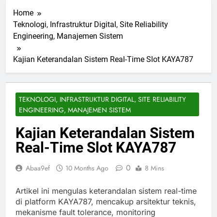
Home
Teknologi, Infrastruktur Digital, Site Reliability
Engineering, Manajemen Sistem
Kajian Keterandalan Sistem Real-Time Slot KAYA787
TEKNOLOGI, INFRASTRUKTUR DIGITAL, SITE RELIABILITY
ENGINEERING, MANAJEMEN SISTEM
Kajian Keterandalan Sistem
Real-Time Slot KAYA787
0
Abaa9ef
10 Months Ago
8 Mins
Artikel ini mengulas keterandalan sistem real-time
di platform KAYA787, mencakup arsitektur teknis,
mekanisme fault tolerance, monitoring