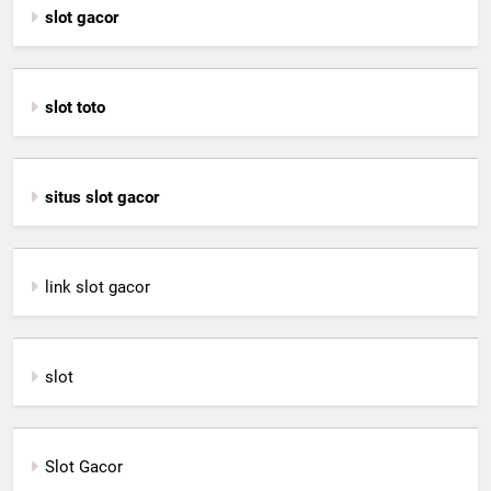
slot gacor
slot toto
situs slot gacor
link slot gacor
slot
Slot Gacor