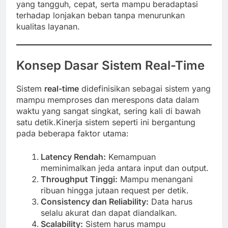
yang tangguh, cepat, serta mampu beradaptasi
terhadap lonjakan beban tanpa menurunkan
kualitas layanan.
Konsep Dasar Sistem Real-Time
Sistem
real-time
didefinisikan sebagai sistem yang
mampu memproses dan merespons data dalam
waktu yang sangat singkat, sering kali di bawah
satu detik.Kinerja sistem seperti ini bergantung
pada beberapa faktor utama:
Latency Rendah:
Kemampuan
meminimalkan jeda antara input dan output.
Throughput Tinggi:
Mampu menangani
ribuan hingga jutaan request per detik.
Consistency dan Reliability:
Data harus
selalu akurat dan dapat diandalkan.
Scalability:
Sistem harus mampu