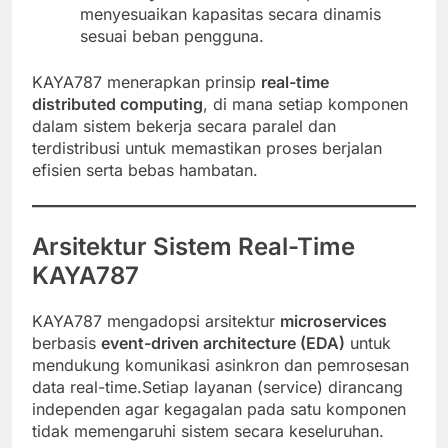
menyesuaikan kapasitas secara dinamis
sesuai beban pengguna.
KAYA787 menerapkan prinsip
real-time
distributed computing
, di mana setiap komponen
dalam sistem bekerja secara paralel dan
terdistribusi untuk memastikan proses berjalan
efisien serta bebas hambatan.
Arsitektur Sistem Real-Time
KAYA787
KAYA787 mengadopsi arsitektur
microservices
berbasis
event-driven architecture (EDA)
untuk
mendukung komunikasi asinkron dan pemrosesan
data real-time.Setiap layanan (service) dirancang
independen agar kegagalan pada satu komponen
tidak memengaruhi sistem secara keseluruhan.