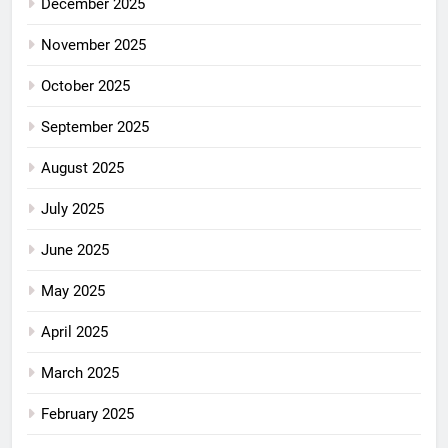
December 2025
November 2025
October 2025
September 2025
August 2025
July 2025
June 2025
May 2025
April 2025
March 2025
February 2025