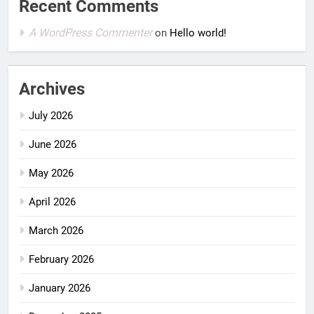
Recent Comments
A WordPress Commenter
on
Hello world!
Archives
July 2026
June 2026
May 2026
April 2026
March 2026
February 2026
January 2026