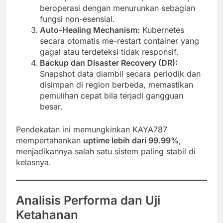
beroperasi dengan menurunkan sebagian
fungsi non-esensial.
Auto-Healing Mechanism:
Kubernetes
secara otomatis me-restart container yang
gagal atau terdeteksi tidak responsif.
Backup dan Disaster Recovery (DR):
Snapshot data diambil secara periodik dan
disimpan di region berbeda, memastikan
pemulihan cepat bila terjadi gangguan
besar.
Pendekatan ini memungkinkan KAYA787
mempertahankan
uptime lebih dari 99.99%
,
menjadikannya salah satu sistem paling stabil di
kelasnya.
Analisis Performa dan Uji
Ketahanan