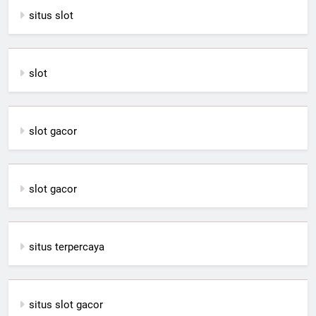
situs slot
slot
slot gacor
slot gacor
situs terpercaya
situs slot gacor