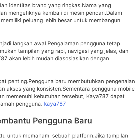
lah identitas brand yang ringkas.Nama yang
n mengetiknya kembali di mesin pencari.Dalam
i memiliki peluang lebih besar untuk membangun
jadi langkah awal.Pengalaman pengguna tetap
kan tampilan yang rapi, navigasi yang jelas, dan
87 akan lebih mudah diasosiasikan dengan
angat penting.Pengguna baru membutuhkan pengenalan
n akses yang konsisten.Sementara pengguna mobile
an memenuhi kebutuhan tersebut, Kaya787 dapat
h ramah pengguna.
kaya787
embantu Pengguna Baru
tu untuk memahami sebuah platform.Jika tampilan