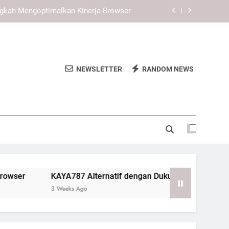
ngkah Mengoptimalkan Kinerja Browser
ukungan Akses untuk Pengguna Mobile
han pada Halaman KAYA787 Alternatif
NEWSLETTER
RANDOM NEWS
agar Mudah Ditemukan dan Tetap Aman
ngkah Mengoptimalkan Kinerja Browser
otball.
ukungan Akses untuk Pengguna Mobile
han pada Halaman KAYA787 Alternatif
KAYA787 Alternatif dengan Dukungan Akses untuk Pengg
3 Weeks Ago