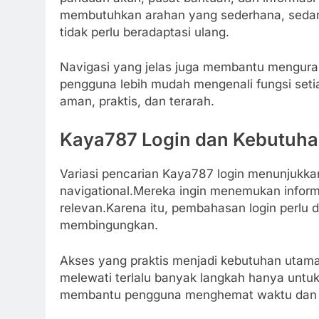
membutuhkan arahan yang sederhana, seda
tidak perlu beradaptasi ulang.
Navigasi yang jelas juga membantu menguran
pengguna lebih mudah mengenali fungsi seti
aman, praktis, dan terarah.
Kaya787 Login dan Kebutuha
Variasi pencarian Kaya787 login menunjukk
navigational.Mereka ingin menemukan infor
relevan.Karena itu, pembahasan login perlu d
membingungkan.
Akses yang praktis menjadi kebutuhan utama
melewati terlalu banyak langkah hanya untu
membantu pengguna menghemat waktu dan me