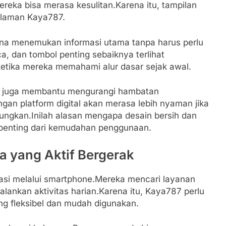
 mereka bisa merasa kesulitan.Karena itu, tampilan
alaman Kaya787.
na menemukan informasi utama tanpa harus perlu
a, dan tombol penting sebaiknya terlihat
 ketika mereka memahami alur dasar sejak awal.
a juga membantu mengurangi hambatan
gan platform digital akan merasa lebih nyaman jika
ngungkan.Inilah alasan mengapa desain bersih dan
n penting dari kemudahan penggunaan.
 yang Aktif Bergerak
asi melalui smartphone.Mereka mencari layanan
njalankan aktivitas harian.Karena itu, Kaya787 perlu
ng fleksibel dan mudah digunakan.