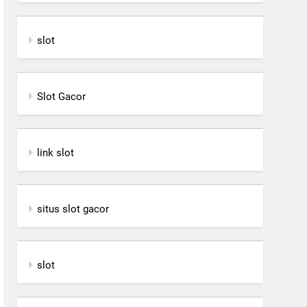
slot
Slot Gacor
link slot
situs slot gacor
slot