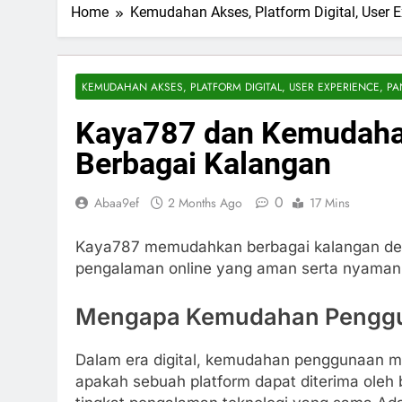
Home
Kemudahan Akses, Platform Digital, User
KEMUDAHAN AKSES, PLATFORM DIGITAL, USER EXPERIENCE, 
Kaya787 dan Kemudaha
Berbagai Kalangan
0
Abaa9ef
2 Months Ago
17 Mins
Kaya787 memudahkan berbagai kalangan denga
pengalaman online yang aman serta nyaman
Mengapa Kemudahan Penggun
Dalam era digital, kemudahan penggunaan m
apakah sebuah platform dapat diterima oleh 