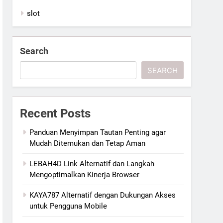
slot
Search
SEARCH
Recent Posts
Panduan Menyimpan Tautan Penting agar
Mudah Ditemukan dan Tetap Aman
LEBAH4D Link Alternatif dan Langkah
Mengoptimalkan Kinerja Browser
KAYA787 Alternatif dengan Dukungan Akses
untuk Pengguna Mobile