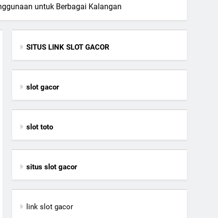
ggunaan untuk Berbagai Kalangan
SITUS LINK SLOT GACOR
slot gacor
slot toto
situs slot gacor
link slot gacor