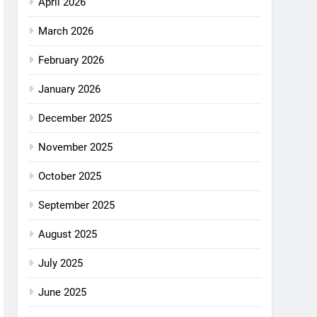
April 2026
March 2026
February 2026
January 2026
December 2025
November 2025
October 2025
September 2025
August 2025
July 2025
June 2025