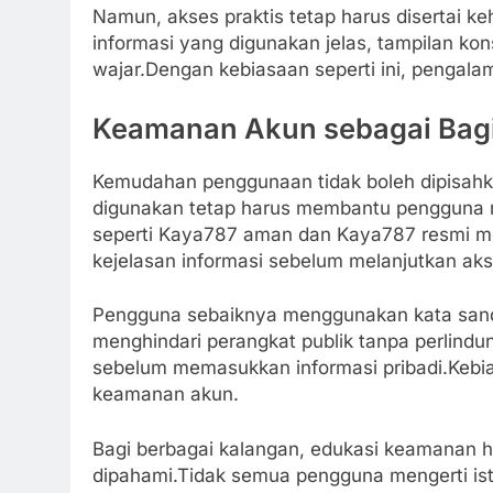
Namun, akses praktis tetap harus disertai 
informasi yang digunakan jelas, tampilan kon
wajar.Dengan kebiasaan seperti ini, penga
Keamanan Akun sebagai Bag
Kemudahan penggunaan tidak boleh dipisah
digunakan tetap harus membantu pengguna
seperti Kaya787 aman dan Kaya787 resmi m
kejelasan informasi sebelum melanjutkan aks
Pengguna sebaiknya menggunakan kata sandi
menghindari perangkat publik tanpa perlind
sebelum memasukkan informasi pribadi.Kebi
keamanan akun.
Bagi berbagai kalangan, edukasi keamanan
dipahami.Tidak semua pengguna mengerti isti