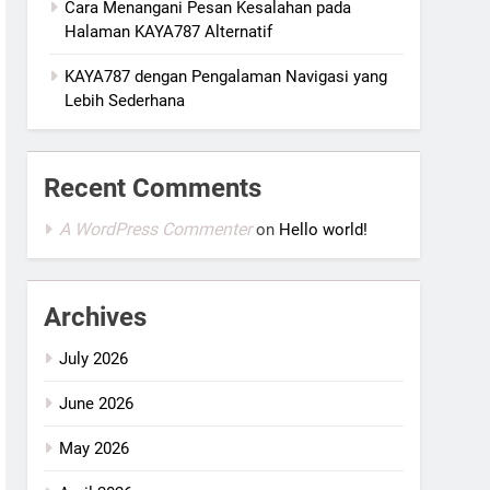
Cara Menangani Pesan Kesalahan pada
Halaman KAYA787 Alternatif
KAYA787 dengan Pengalaman Navigasi yang
Lebih Sederhana
Recent Comments
A WordPress Commenter
on
Hello world!
Archives
July 2026
June 2026
May 2026