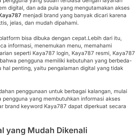
a pengguna yang sudah terbiasa dengan layanan
tem digital, dan ada pula yang mengutamakan akses
Kaya787
menjadi brand yang banyak dicari karena
is, jelas, dan mudah dipahami.
atform bisa dibuka dengan cepat.Lebih dari itu,
aca informasi, menemukan menu, memahami
ian seperti Kaya787 login, Kaya787 resmi, Kaya787
n bahwa pengguna memiliki kebutuhan yang berbeda-
l penting, yaitu pengalaman digital yang tidak
udahan penggunaan untuk berbagai kalangan, mulai
ga pengguna yang membutuhkan informasi akses
gar brand keyword Kaya787 dapat diperkuat secara
al yang Mudah Dikenali