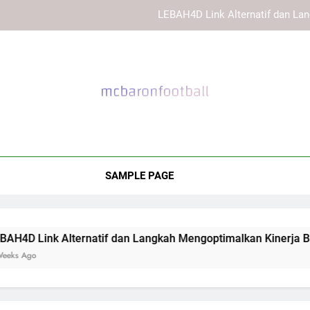
LEBAH4D Link Alternatif dan La
KAYA787 Alternatif dengan D
Cara Menangani Pesan Kesala
Panduan Menyimpan Tautan Penting 
Baron Football
LEBAH4D Link Alternatif dan La
ta Dan Ulasan Terbaru Seputar Dunia Sepak Bola Di MC Baron Fo
KAYA787 Alternatif dengan D
SAMPLE PAGE
Cara Menangani Pesan Kesala
k Alternatif dan Langkah Mengoptimalkan Kinerja Browser