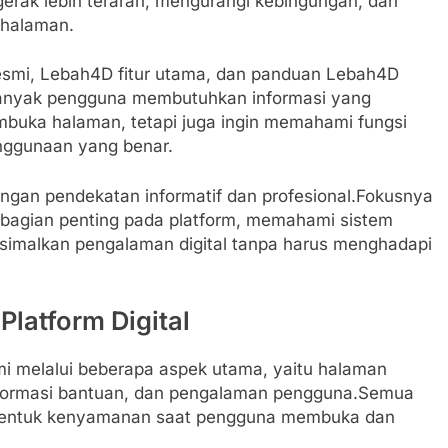
rak lebih terarah, mengurangi kebingungan, dan
 halaman.
resmi, Lebah4D fitur utama, dan panduan Lebah4D
anyak pengguna membutuhkan informasi yang
embuka halaman, tetapi juga ingin memahami fungsi
nggunaan yang benar.
engan pendekatan informatif dan profesional.Fokusnya
bagian penting pada platform, memahami sistem
imalkan pengalaman digital tanpa harus menghadapi
latform Digital
mi melalui beberapa aspek utama, yaitu halaman
informasi bantuan, dan pengalaman pengguna.Semua
mbentuk kenyamanan saat pengguna membuka dan