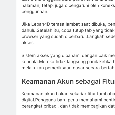
halaman, tetapi juga dipengaruhi oleh koneks
penggunaan.
Jika Lebah4D terasa lambat saat dibuka, pe
dahulu.Setelah itu, coba tutup tab yang tida
browser yang sudah diperbarui.Langkah sed
akses.
Sistem akses yang dipahami dengan baik m
kendala.Mereka tidak langsung panik ketika 
melakukan pemeriksaan dasar secara bertah
Keamanan Akun sebagai Fitur
Keamanan akun bukan sekadar fitur tambaha
digital.Pengguna baru perlu memahami pent
perangkat pribadi, dan tidak membagikan data