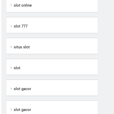
slot online
slot 777
situs slot
slot
slot gacor
slot gacor