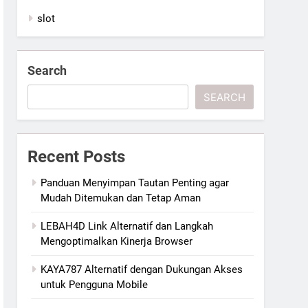
slot
Search
SEARCH
Recent Posts
Panduan Menyimpan Tautan Penting agar
Mudah Ditemukan dan Tetap Aman
LEBAH4D Link Alternatif dan Langkah
Mengoptimalkan Kinerja Browser
KAYA787 Alternatif dengan Dukungan Akses
untuk Pengguna Mobile