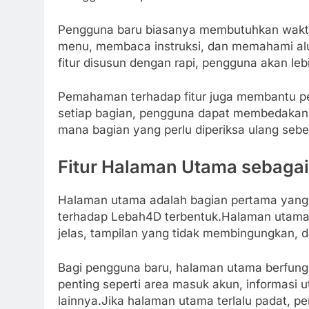
Pengguna baru biasanya membutuhkan waktu 
menu, membaca instruksi, dan memahami alur
fitur disusun dengan rapi, pengguna akan l
Pemahaman terhadap fitur juga membantu pen
setiap bagian, pengguna dapat membedakan
mana bagian yang perlu diperiksa ulang se
Fitur Halaman Utama sebagai 
Halaman utama adalah bagian pertama yang b
terhadap Lebah4D terbentuk.Halaman utama y
jelas, tampilan yang tidak membingungkan, 
Bagi pengguna baru, halaman utama berfungs
penting seperti area masuk akun, informasi 
lainnya.Jika halaman utama terlalu padat, 