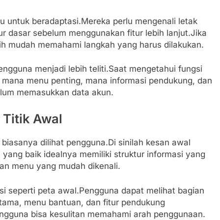
untuk beradaptasi.Mereka perlu mengenali letak
 dasar sebelum menggunakan fitur lebih lanjut.Jika
ebih mudah memahami langkah yang harus dilakukan.
gguna menjadi lebih teliti.Saat mengetahui fungsi
 mana menu penting, mana informasi pendukung, dan
belum memasukkan data akun.
Titik Awal
iasanya dilihat pengguna.Di sinilah kesan awal
ang baik idealnya memiliki struktur informasi yang
dan menu yang mudah dikenali.
i seperti peta awal.Pengguna dapat melihat bagian
utama, menu bantuan, dan fitur pendukung
pengguna bisa kesulitan memahami arah penggunaan.