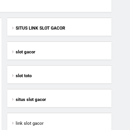
SITUS LINK SLOT GACOR
slot gacor
slot toto
situs slot gacor
link slot gacor