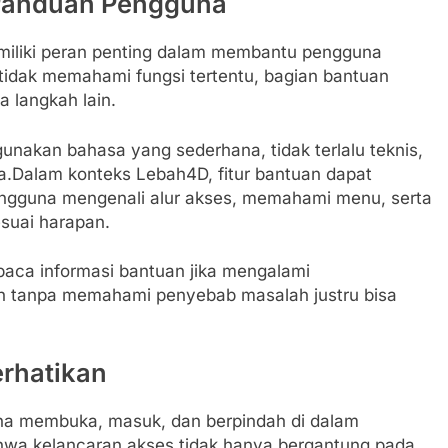
 Panduan Pengguna
miliki peran penting dalam membantu pengguna
idak memahami fungsi tertentu, bagian bantuan
 langkah lain.
nakan bahasa yang sederhana, tidak terlalu teknis,
Dalam konteks Lebah4D, fitur bantuan dapat
ngguna mengenali alur akses, memahami menu, serta
esuai harapan.
ca informasi bantuan jika mengalami
h tanpa memahami penyebab masalah justru bisa
erhatikan
na membuka, masuk, dan berpindah di dalam
wa kelancaran akses tidak hanya bergantung pada