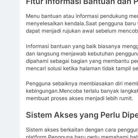
Fitur Informasi Bantuan dan
Menu bantuan atau informasi pendukung me
menyelesaikan kendala.Saat pengguna baru t
dapat menjadi rujukan awal sebelum mencoba
Informasi bantuan yang baik biasanya menggu
dan langsung menjawab kebutuhan pengguna.
dipahami sebagai bagian yang membantu pe
mencari solusi ketika halaman tidak tampil s
Pengguna sebaiknya membiasakan diri memba
kebingungan.Mencoba terlalu banyak langka
membuat proses akses menjadi lebih rumit.
Sistem Akses yang Perlu Dip
Sistem akses berkaitan dengan cara penggu
platform.Pengguna baru perlu memahami bah