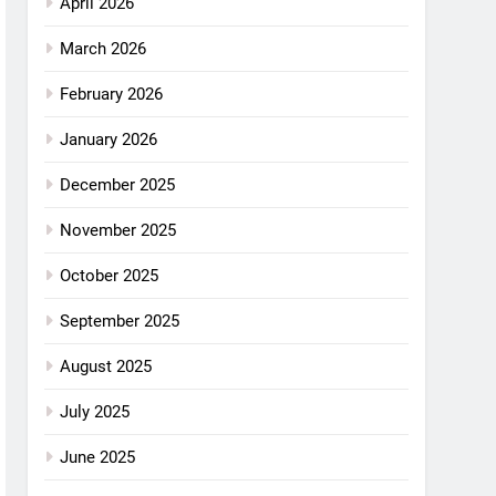
April 2026
March 2026
February 2026
January 2026
December 2025
November 2025
October 2025
September 2025
August 2025
July 2025
June 2025