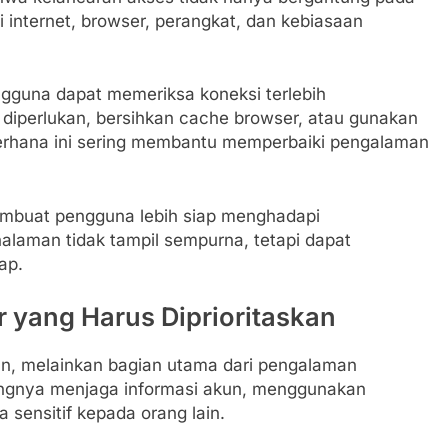
i internet, browser, perangkat, dan kebiasaan
ngguna dapat memeriksa koneksi terlebih
k diperlukan, bersihkan cache browser, atau gunakan
erhana ini sering membantu memperbaiki pengalaman
embuat pengguna lebih siap menghadapi
halaman tidak tampil sempurna, tetapi dapat
ap.
 yang Harus Diprioritaskan
n, melainkan bagian utama dari pengalaman
ingnya menjaga informasi akun, menggunakan
 sensitif kepada orang lain.