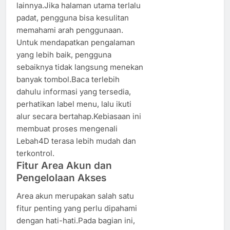
lainnya.Jika halaman utama terlalu
padat, pengguna bisa kesulitan
memahami arah penggunaan.
Untuk mendapatkan pengalaman
yang lebih baik, pengguna
sebaiknya tidak langsung menekan
banyak tombol.Baca terlebih
dahulu informasi yang tersedia,
perhatikan label menu, lalu ikuti
alur secara bertahap.Kebiasaan ini
membuat proses mengenali
Lebah4D terasa lebih mudah dan
terkontrol.
Fitur Area Akun dan
Pengelolaan Akses
Area akun merupakan salah satu
fitur penting yang perlu dipahami
dengan hati-hati.Pada bagian ini,