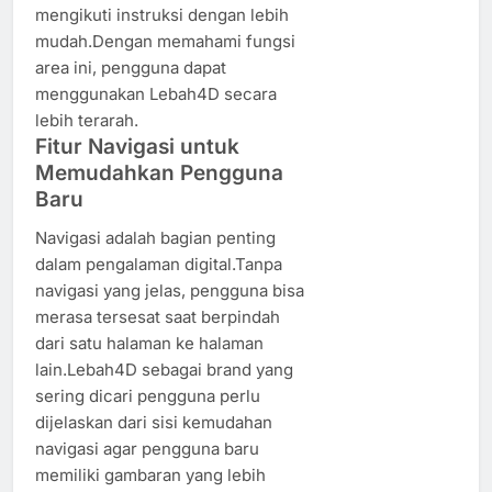
mengikuti instruksi dengan lebih
mudah.Dengan memahami fungsi
area ini, pengguna dapat
menggunakan Lebah4D secara
lebih terarah.
Fitur Navigasi untuk
Memudahkan Pengguna
Baru
Navigasi adalah bagian penting
dalam pengalaman digital.Tanpa
navigasi yang jelas, pengguna bisa
merasa tersesat saat berpindah
dari satu halaman ke halaman
lain.Lebah4D sebagai brand yang
sering dicari pengguna perlu
dijelaskan dari sisi kemudahan
navigasi agar pengguna baru
memiliki gambaran yang lebih