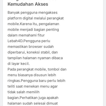
Kemudahan Akses
Banyak pengguna mengakses
platform digital melalui perangkat
mobile.Karena itu, pengalaman
mobile menjadi bagian penting
dalam memahami fitur
Lebah4D.Pengguna perlu
memastikan browser sudah
diperbarui, koneksi stabil, dan
tampilan halaman nyaman dibaca
di layar kecil.
Pada perangkat mobile, tombol dan
menu biasanya disusun lebih
ringkas.Pengguna baru perlu lebih
teliti saat menekan menu agar
tidak salah memilih
bagian.Perhatikan juga apakah
halaman sudah selesai dimuat