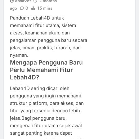
abaa9ef
2 months
ago
0
15 mins
Panduan Lebah4D untuk
memahami fitur utama, sistem
akses, keamanan akun, dan
pengalaman pengguna baru secara
jelas, aman, praktis, terarah, dan
nyaman.
Mengapa Pengguna Baru
Perlu Memahami Fitur
Lebah4D?
Lebah4D sering dicari oleh
pengguna yang ingin memahami
struktur platform, cara akses, dan
fitur yang tersedia dengan lebih
jelas.Bagi pengguna baru,
mengenali fitur utama sejak awal
sangat penting karena dapat