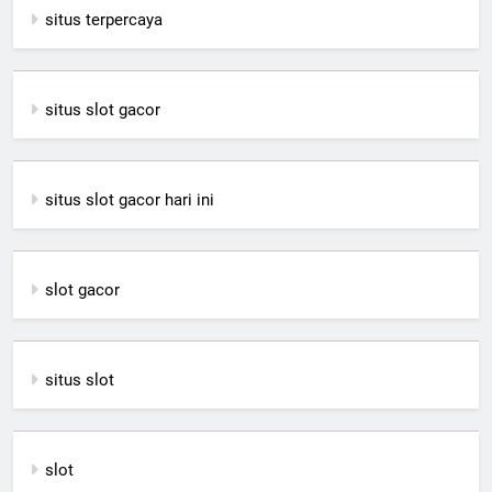
situs terpercaya
situs slot gacor
situs slot gacor hari ini
slot gacor
situs slot
slot