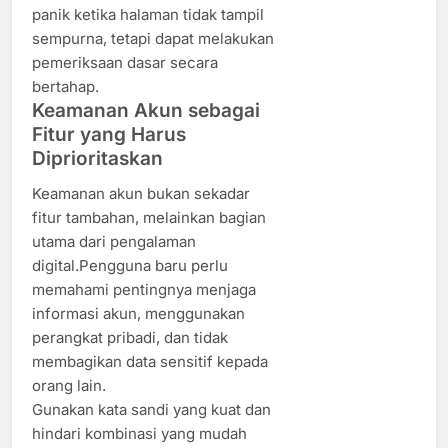
panik ketika halaman tidak tampil
sempurna, tetapi dapat melakukan
pemeriksaan dasar secara
bertahap.
Keamanan Akun sebagai
Fitur yang Harus
Diprioritaskan
Keamanan akun bukan sekadar
fitur tambahan, melainkan bagian
utama dari pengalaman
digital.Pengguna baru perlu
memahami pentingnya menjaga
informasi akun, menggunakan
perangkat pribadi, dan tidak
membagikan data sensitif kepada
orang lain.
Gunakan kata sandi yang kuat dan
hindari kombinasi yang mudah