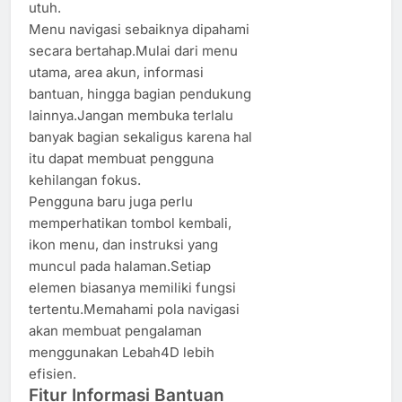
utuh.
Menu navigasi sebaiknya dipahami
secara bertahap.Mulai dari menu
utama, area akun, informasi
bantuan, hingga bagian pendukung
lainnya.Jangan membuka terlalu
banyak bagian sekaligus karena hal
itu dapat membuat pengguna
kehilangan fokus.
Pengguna baru juga perlu
memperhatikan tombol kembali,
ikon menu, dan instruksi yang
muncul pada halaman.Setiap
elemen biasanya memiliki fungsi
tertentu.Memahami pola navigasi
akan membuat pengalaman
menggunakan Lebah4D lebih
efisien.
Fitur Informasi Bantuan