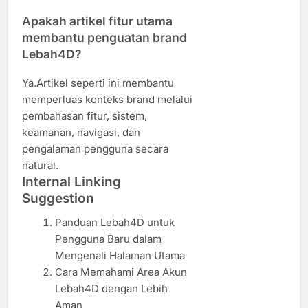
Apakah artikel fitur utama
membantu penguatan brand
Lebah4D?
Ya.Artikel seperti ini membantu
memperluas konteks brand melalui
pembahasan fitur, sistem,
keamanan, navigasi, dan
pengalaman pengguna secara
natural.
Internal Linking
Suggestion
Panduan Lebah4D untuk
Pengguna Baru dalam
Mengenali Halaman Utama
Cara Memahami Area Akun
Lebah4D dengan Lebih
Aman