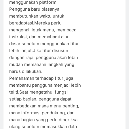
menggunakan platform.
Pengguna baru biasanya
membutuhkan waktu untuk
beradaptasi.Mereka perlu
mengenali letak menu, membaca
instruksi, dan memahami alur
dasar sebelum menggunakan fitur
lebih lanjut.Jika fitur disusun
dengan rapi, pengguna akan lebih
mudah memahami langkah yang
harus dilakukan.
Pemahaman terhadap fitur juga
membantu pengguna menjadi lebih
teliti.Saat mengetahui fungsi
setiap bagian, pengguna dapat
membedakan mana menu penting,
mana informasi pendukung, dan
mana bagian yang perlu diperiksa
ulang sebelum memasukkan data