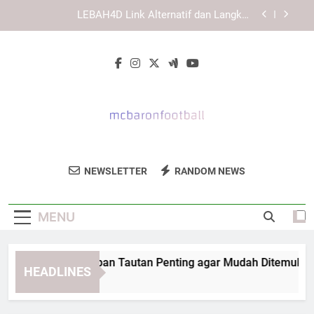
Skip
KAYA787 Alternatif dengan Dukungan Akses
to
untuk Pengguna Mobile
content
Cara Menangani Pesan Kesalahan pada Halaman
KAYA787 Alternatif
Panduan Menyimpan Tautan Penting agar Mudah
Ditemukan dan Tetap Aman
LEBAH4D Link Alternatif dan Langkah
Mengoptimalkan Kinerja Browser
KAYA787 Alternatif dengan Dukungan Akses
untuk Pengguna Mobile
MC Baron
Ikuti Berita Dan Ulasan Terbaru Seputar
Cara Menangani Pesan Kesalahan pada Halaman
NEWSLETTER
RANDOM NEWS
Football
KAYA787 Alternatif
Dunia Sepak Bola Di MC Baron Football.
MENU
nduan Menyimpan Tautan Penting agar Mudah Ditemukan da
HEADLINES
Weeks Ago