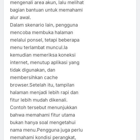
mengenali area akun, lalu melihat
bagian bantuan untuk memahami
alur awal.
Dalam skenario lain, pengguna
mencoba membuka halaman
melalui ponsel, tetapi beberapa
menu terlambat muncul.Ia
kemudian memeriksa koneksi
internet, menutup aplikasi yang
tidak digunakan, dan
membersihkan cache
browser.Setelah itu, tampilan
halaman menjadi lebih rapi dan
fitur lebih mudah dikenali.
Contoh tersebut menunjukkan
bahwa memahami fitur utama
bukan hanya soal mengetahui
nama menu.Pengguna juga perlu
memahami kondisi perangkat,