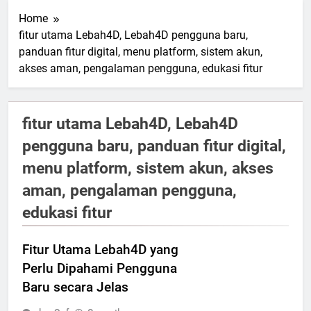
Home
fitur utama Lebah4D, Lebah4D pengguna baru,
panduan fitur digital, menu platform, sistem akun,
akses aman, pengalaman pengguna, edukasi fitur
fitur utama Lebah4D, Lebah4D
pengguna baru, panduan fitur digital,
menu platform, sistem akun, akses
aman, pengalaman pengguna,
edukasi fitur
Fitur Utama Lebah4D yang
Perlu Dipahami Pengguna
Baru secara Jelas