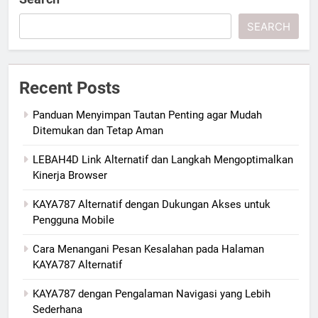
SEARCH
Recent Posts
Panduan Menyimpan Tautan Penting agar Mudah
Ditemukan dan Tetap Aman
LEBAH4D Link Alternatif dan Langkah Mengoptimalkan
Kinerja Browser
KAYA787 Alternatif dengan Dukungan Akses untuk
Pengguna Mobile
Cara Menangani Pesan Kesalahan pada Halaman
KAYA787 Alternatif
KAYA787 dengan Pengalaman Navigasi yang Lebih
Sederhana