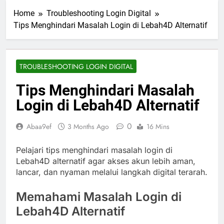
Home
Troubleshooting Login Digital
Tips Menghindari Masalah Login di Lebah4D Alternatif
TROUBLESHOOTING LOGIN DIGITAL
Tips Menghindari Masalah
Login di Lebah4D Alternatif
0
Abaa9ef
3 Months Ago
16 Mins
Pelajari tips menghindari masalah login di
Lebah4D alternatif agar akses akun lebih aman,
lancar, dan nyaman melalui langkah digital terarah.
Memahami Masalah Login di
Lebah4D Alternatif