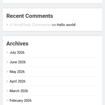
Recent Comments
A WordPress Commenter
on
Hello world!
Archives
July 2026
June 2026
May 2026
April 2026
March 2026
February 2026