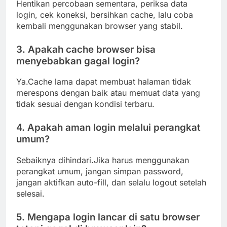
Hentikan percobaan sementara, periksa data
login, cek koneksi, bersihkan cache, lalu coba
kembali menggunakan browser yang stabil.
3. Apakah cache browser bisa
menyebabkan gagal login?
Ya.Cache lama dapat membuat halaman tidak
merespons dengan baik atau memuat data yang
tidak sesuai dengan kondisi terbaru.
4. Apakah aman login melalui perangkat
umum?
Sebaiknya dihindari.Jika harus menggunakan
perangkat umum, jangan simpan password,
jangan aktifkan auto-fill, dan selalu logout setelah
selesai.
5. Mengapa login lancar di satu browser