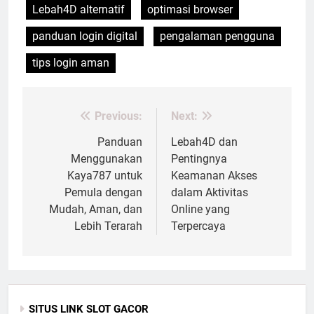
Lebah4D alternatif
optimasi browser
panduan login digital
pengalaman pengguna
tips login aman
Previous:
Next:
Post
navigation
Panduan
Lebah4D dan
Menggunakan
Pentingnya
Kaya787 untuk
Keamanan Akses
Pemula dengan
dalam Aktivitas
Mudah, Aman, dan
Online yang
Lebih Terarah
Terpercaya
SITUS LINK SLOT GACOR