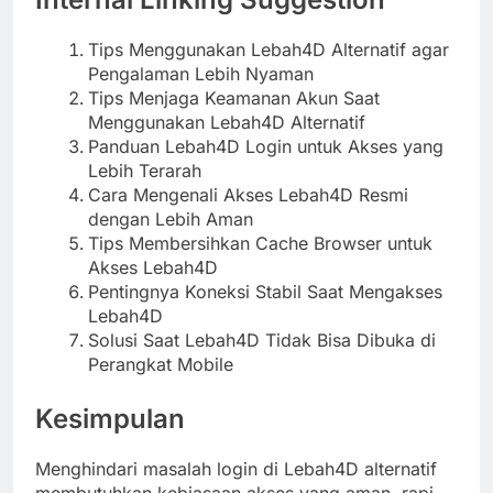
Tips Menggunakan Lebah4D Alternatif agar
Pengalaman Lebih Nyaman
Tips Menjaga Keamanan Akun Saat
Menggunakan Lebah4D Alternatif
Panduan Lebah4D Login untuk Akses yang
Lebih Terarah
Cara Mengenali Akses Lebah4D Resmi
dengan Lebih Aman
Tips Membersihkan Cache Browser untuk
Akses Lebah4D
Pentingnya Koneksi Stabil Saat Mengakses
Lebah4D
Solusi Saat Lebah4D Tidak Bisa Dibuka di
Perangkat Mobile
Kesimpulan
Menghindari masalah login di Lebah4D alternatif
membutuhkan kebiasaan akses yang aman, rapi,