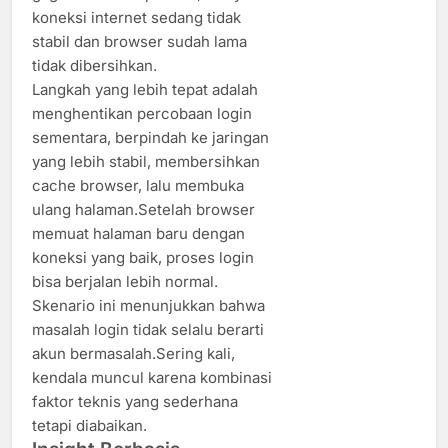
koneksi internet sedang tidak
stabil dan browser sudah lama
tidak dibersihkan.
Langkah yang lebih tepat adalah
menghentikan percobaan login
sementara, berpindah ke jaringan
yang lebih stabil, membersihkan
cache browser, lalu membuka
ulang halaman.Setelah browser
memuat halaman baru dengan
koneksi yang baik, proses login
bisa berjalan lebih normal.
Skenario ini menunjukkan bahwa
masalah login tidak selalu berarti
akun bermasalah.Sering kali,
kendala muncul karena kombinasi
faktor teknis yang sederhana
tetapi diabaikan.