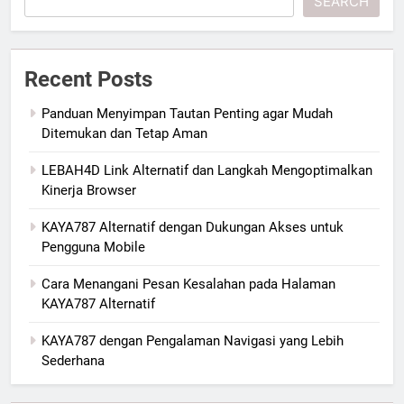
SEARCH
Recent Posts
Panduan Menyimpan Tautan Penting agar Mudah
Ditemukan dan Tetap Aman
LEBAH4D Link Alternatif dan Langkah Mengoptimalkan
Kinerja Browser
KAYA787 Alternatif dengan Dukungan Akses untuk
Pengguna Mobile
Cara Menangani Pesan Kesalahan pada Halaman
KAYA787 Alternatif
KAYA787 dengan Pengalaman Navigasi yang Lebih
Sederhana