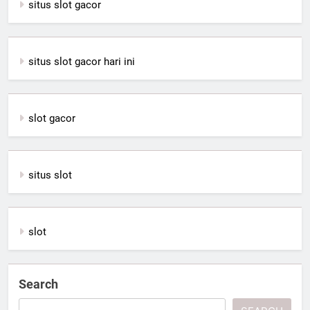
situs slot gacor
situs slot gacor hari ini
slot gacor
situs slot
slot
Search