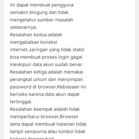
ini dapat membuat pengguna
semakin bingung dan tidak
mengetahui sumber masalah
sebenarnya.
Kesalahan kedua adalah
mengabaikan koneksi
internet.Jaringan yang tidak stabil
bisa membuat proses login gagal
meskipun data akun sudah benar.
Kesalahan ketiga adalah memakai
perangkat umum dan menyimpan
password di browser.Kebiasaan ini
berisiko karena data akun dapat
tertinggal.
Kesalahan keempat adalah tidak
memperbarui browser.Browser
lama dapat membuat halaman tidak
tampil sempurna atau tombol tidak
bekerja dengan baik.