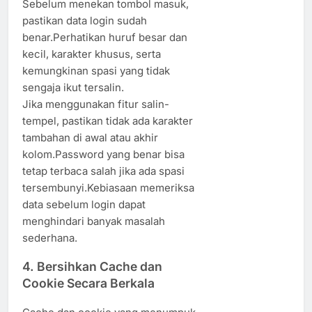
Sebelum menekan tombol masuk,
pastikan data login sudah
benar.Perhatikan huruf besar dan
kecil, karakter khusus, serta
kemungkinan spasi yang tidak
sengaja ikut tersalin.
Jika menggunakan fitur salin-
tempel, pastikan tidak ada karakter
tambahan di awal atau akhir
kolom.Password yang benar bisa
tetap terbaca salah jika ada spasi
tersembunyi.Kebiasaan memeriksa
data sebelum login dapat
menghindari banyak masalah
sederhana.
4. Bersihkan Cache dan
Cookie Secara Berkala