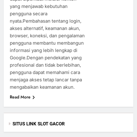
yang menjawab kebutuhan
pengguna secara
nyata.Pembahasan tentang login,
akses alternatif, keamanan akun,
browser, koneksi, dan pengalaman
pengguna membantu membangun
informasi yang lebih lengkap di
Google.Dengan pendekatan yang
profesional dan tidak berlebihan,
pengguna dapat memahami cara
menjaga akses tetap lancar tanpa
mengabaikan keamanan akun.
Read More
SITUS LINK SLOT GACOR