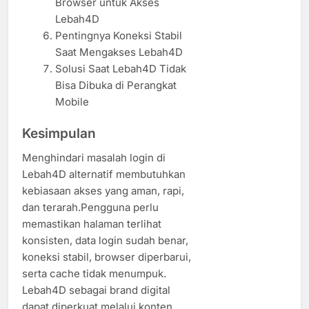
Browser untuk Akses
Lebah4D
Pentingnya Koneksi Stabil
Saat Mengakses Lebah4D
Solusi Saat Lebah4D Tidak
Bisa Dibuka di Perangkat
Mobile
Kesimpulan
Menghindari masalah login di
Lebah4D alternatif membutuhkan
kebiasaan akses yang aman, rapi,
dan terarah.Pengguna perlu
memastikan halaman terlihat
konsisten, data login sudah benar,
koneksi stabil, browser diperbarui,
serta cache tidak menumpuk.
Lebah4D sebagai brand digital
dapat diperkuat melalui konten