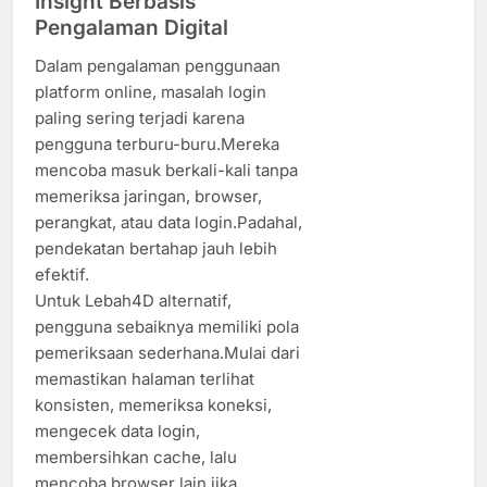
Insight Berbasis
Pengalaman Digital
Dalam pengalaman penggunaan
platform online, masalah login
paling sering terjadi karena
pengguna terburu-buru.Mereka
mencoba masuk berkali-kali tanpa
memeriksa jaringan, browser,
perangkat, atau data login.Padahal,
pendekatan bertahap jauh lebih
efektif.
Untuk Lebah4D alternatif,
pengguna sebaiknya memiliki pola
pemeriksaan sederhana.Mulai dari
memastikan halaman terlihat
konsisten, memeriksa koneksi,
mengecek data login,
membersihkan cache, lalu
mencoba browser lain jika