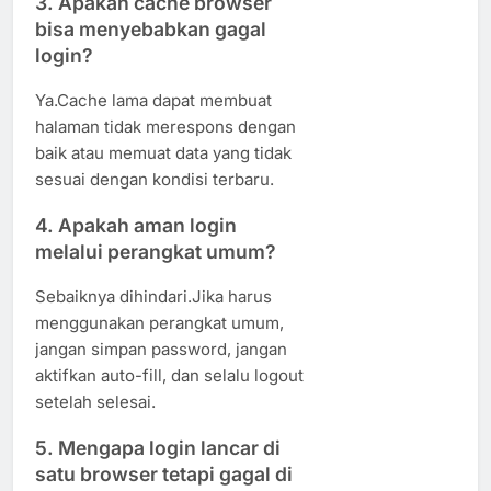
3. Apakah cache browser
bisa menyebabkan gagal
login?
Ya.Cache lama dapat membuat
halaman tidak merespons dengan
baik atau memuat data yang tidak
sesuai dengan kondisi terbaru.
4. Apakah aman login
melalui perangkat umum?
Sebaiknya dihindari.Jika harus
menggunakan perangkat umum,
jangan simpan password, jangan
aktifkan auto-fill, dan selalu logout
setelah selesai.
5. Mengapa login lancar di
satu browser tetapi gagal di