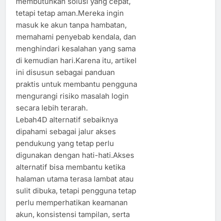
membutuhkan solusi yang cepat,
tetapi tetap aman.Mereka ingin
masuk ke akun tanpa hambatan,
memahami penyebab kendala, dan
menghindari kesalahan yang sama
di kemudian hari.Karena itu, artikel
ini disusun sebagai panduan
praktis untuk membantu pengguna
mengurangi risiko masalah login
secara lebih terarah.
Lebah4D alternatif sebaiknya
dipahami sebagai jalur akses
pendukung yang tetap perlu
digunakan dengan hati-hati.Akses
alternatif bisa membantu ketika
halaman utama terasa lambat atau
sulit dibuka, tetapi pengguna tetap
perlu memperhatikan keamanan
akun, konsistensi tampilan, serta