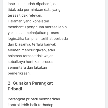
instruksi mudah dipahami, dan
tidak ada permintaan data yang
terasa tidak relevan.
Halaman yang konsisten
membantu pengguna merasa lebih
yakin saat melanjutkan proses
login.Jika tampilan terlihat berbeda
dari biasanya, terlalu banyak
elemen mencurigakan, atau
halaman terasa tidak wajar,
sebaiknya hentikan proses
sementara dan lakukan
pemeriksaan.
2. Gunakan Perangkat
Pribadi
Perangkat pribadi memberikan
kontrol lebih baik terhadap