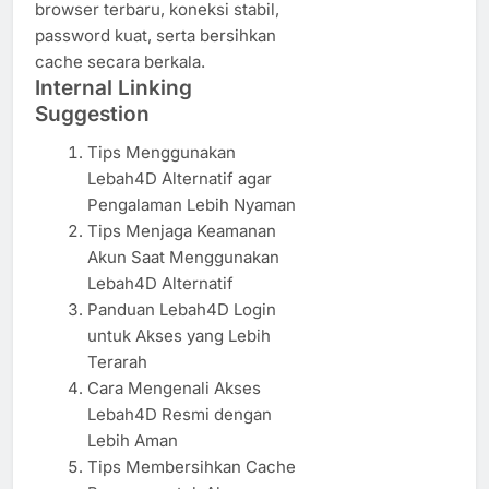
browser terbaru, koneksi stabil,
password kuat, serta bersihkan
cache secara berkala.
Internal Linking
Suggestion
Tips Menggunakan
Lebah4D Alternatif agar
Pengalaman Lebih Nyaman
Tips Menjaga Keamanan
Akun Saat Menggunakan
Lebah4D Alternatif
Panduan Lebah4D Login
untuk Akses yang Lebih
Terarah
Cara Mengenali Akses
Lebah4D Resmi dengan
Lebih Aman
Tips Membersihkan Cache