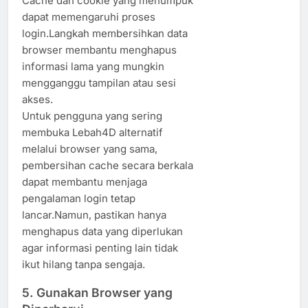
Cache dan cookie yang menumpuk
dapat memengaruhi proses
login.Langkah membersihkan data
browser membantu menghapus
informasi lama yang mungkin
mengganggu tampilan atau sesi
akses.
Untuk pengguna yang sering
membuka Lebah4D alternatif
melalui browser yang sama,
pembersihan cache secara berkala
dapat membantu menjaga
pengalaman login tetap
lancar.Namun, pastikan hanya
menghapus data yang diperlukan
agar informasi penting lain tidak
ikut hilang tanpa sengaja.
5. Gunakan Browser yang