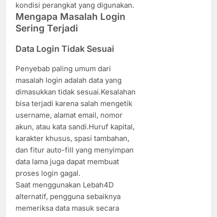
kondisi perangkat yang digunakan.
Mengapa Masalah Login
Sering Terjadi
Data Login Tidak Sesuai
Penyebab paling umum dari
masalah login adalah data yang
dimasukkan tidak sesuai.Kesalahan
bisa terjadi karena salah mengetik
username, alamat email, nomor
akun, atau kata sandi.Huruf kapital,
karakter khusus, spasi tambahan,
dan fitur auto-fill yang menyimpan
data lama juga dapat membuat
proses login gagal.
Saat menggunakan Lebah4D
alternatif, pengguna sebaiknya
memeriksa data masuk secara