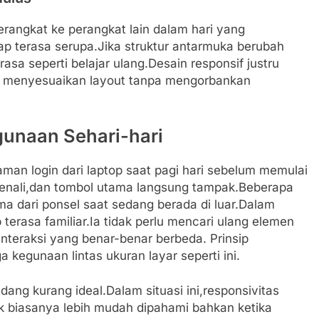
erangkat ke perangkat lain dalam hari yang
p terasa serupa.Jika struktur antarmuka berubah
asa seperti belajar ulang.Desain responsif justru
n menyesuaikan layout tanpa mengorbankan
gunaan Sehari-hari
n login dari laptop saat pagi hari sebelum memulai
ikenali,dan tombol utama langsung tampak.Beberapa
 dari ponsel saat sedang berada di luar.Dalam
 terasa familiar.Ia tidak perlu mencari ulang elemen
interaksi yang benar-benar berbeda. Prinsip
kegunaan lintas ukuran layar seperti ini.
ang kurang ideal.Dalam situasi ini,responsivitas
k biasanya lebih mudah dipahami bahkan ketika