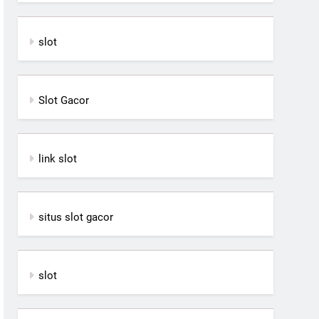
slot
Slot Gacor
link slot
situs slot gacor
slot