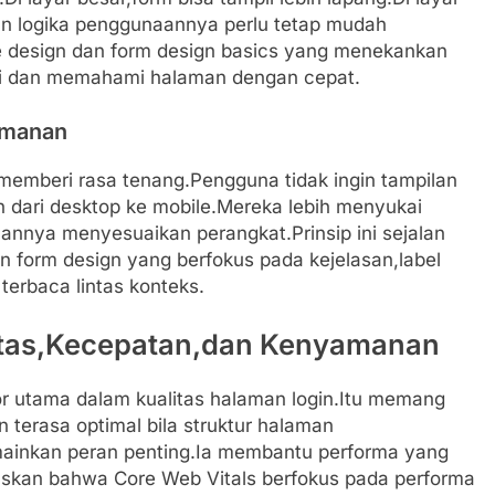
mun logika penggunaannya perlu tetap mudah
ive design dan form design basics yang menekankan
i dan memahami halaman dengan cepat.
amanan
 memberi rasa tenang.Pengguna tidak ingin tampilan
h dari desktop ke mobile.Mereka lebih menyukai
aannya menyesuaikan perangkat.Prinsip ini sejalan
n form design yang berfokus pada kejelasan,label
terbaca lintas konteks.
itas,Kecepatan,dan Kenyamanan
or utama dalam kualitas halaman login.Itu memang
n terasa optimal bila struktur halaman
mainkan peran penting.Ia membantu performa yang
laskan bahwa Core Web Vitals berfokus pada performa