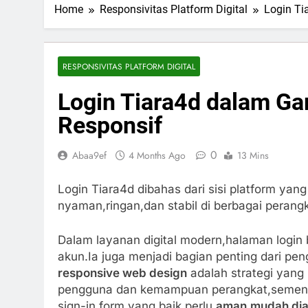
Home
Responsivitas Platform Digital
Login Ti
RESPONSIVITAS PLATFORM DIGITAL
Login Tiara4d dalam Ga
Responsif
0
Abaa9ef
4 Months Ago
13 Mins
Login Tiara4d dibahas dari sisi platform yan
nyaman,ringan,dan stabil di berbagai perangk
Dalam layanan digital modern,halaman login 
akun.Ia juga menjadi bagian penting dari p
responsive web design
adalah strategi yang
pengguna dan kemampuan perangkat,sement
sign-in form yang baik perlu
aman,mudah dia