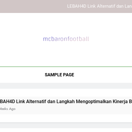
LEBAH4D Link Alternatif dan La
KAYA787 Alternatif dengan D
Cara Menangani Pesan Kesala
Panduan Menyimpan Tautan Penting 
Baron Football
LEBAH4D Link Alternatif dan La
ta Dan Ulasan Terbaru Seputar Dunia Sepak Bola Di MC Baron Fo
KAYA787 Alternatif dengan D
SAMPLE PAGE
Cara Menangani Pesan Kesala
Alternatif dan Langkah Mengoptimalkan Kinerja Browser