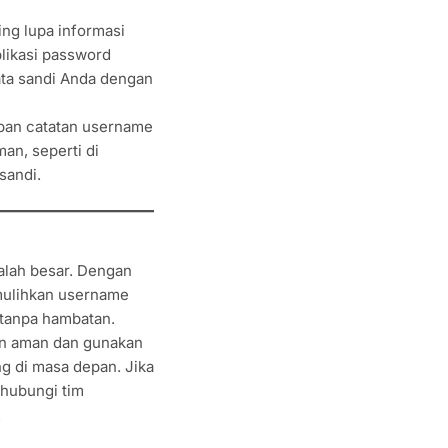
ing lupa informasi
likasi password
ta sandi Anda dengan
pan catatan username
man, seperti di
sandi.
alah besar. Dengan
emulihkan username
 tanpa hambatan.
an aman dan gunakan
ng di masa depan. Jika
ghubungi tim
.