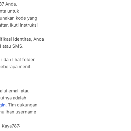
87 Anda.
nta untuk
gunakan kode yang
ar. Ikuti instruksi
.
fikasi identitas, Anda
l atau SMS.
 dan lihat folder
beberapa menit.
lui email atau
utnya adalah
gin
. Tim dukungan
mulihan username
 Kaya787: