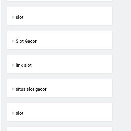
slot
Slot Gacor
link slot
situs slot gacor
slot