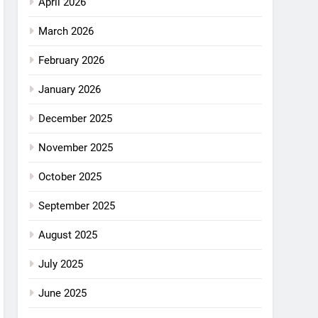
April 2026
March 2026
February 2026
January 2026
December 2025
November 2025
October 2025
September 2025
August 2025
July 2025
June 2025