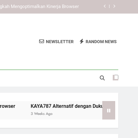
ngkah Mengoptimalkan Kinerja Browser
ukungan Akses untuk Pengguna Mobile
han pada Halaman KAYA787 Alternatif
NEWSLETTER
RANDOM NEWS
agar Mudah Ditemukan dan Tetap Aman
ngkah Mengoptimalkan Kinerja Browser
otball.
ukungan Akses untuk Pengguna Mobile
han pada Halaman KAYA787 Alternatif
KAYA787 Alternatif dengan Dukungan Akses untuk Penggun
3 Weeks Ago