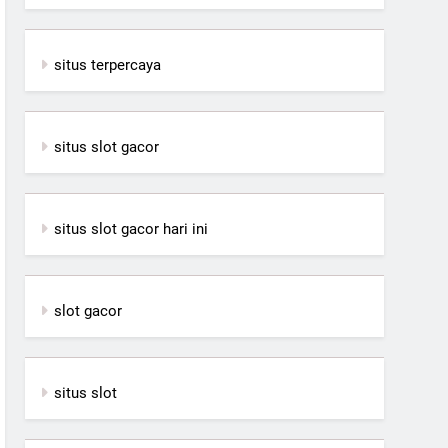
situs terpercaya
situs slot gacor
situs slot gacor hari ini
slot gacor
situs slot