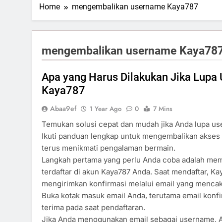
Home
mengembalikan username Kaya787
mengembalikan username Kaya78
Apa yang Harus Dilakukan Jika Lupa
Kaya787
Abaa9ef
1 Year Ago
0
7 Mins
Temukan solusi cepat dan mudah jika Anda lupa us
Ikuti panduan lengkap untuk mengembalikan akses
terus menikmati pengalaman bermain.
Langkah pertama yang perlu Anda coba adalah mem
terdaftar di akun Kaya787 Anda. Saat mendaftar, K
mengirimkan konfirmasi melalui email yang menca
Buka kotak masuk email Anda, terutama email konf
terima pada saat pendaftaran.
Jika Anda menggunakan email sebagai username, A