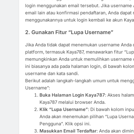
login menggunakan email tersebut. Jika username 
email lain atau konfirmasi pendaftaran, Anda dapa
menggunakannya untuk login kembali ke akun Kaya
2.
Gunakan Fitur “Lupa Username”
Jika Anda tidak dapat menemukan username Anda d
platform, termasuk Kaya787, menawarkan fitur “L
memungkinkan Anda untuk memulihkan username d
ini biasanya ada pada halaman login, di bawah ko
username dan kata sandi.
Berikut adalah langkah-langkah umum untuk mengg
Username”:
Buka Halaman Login Kaya787
: Akses halam
Kaya787 melalui browser Anda.
Klik “Lupa Username”
: Di bawah kolom inp
Anda akan menemukan pilihan “Lupa Userna
Pengguna”. Klik opsi ini.
Masukkan Email Terdaftar
: Anda akan dimi