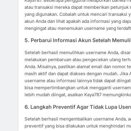
Kaya787. Beberapa pengguna melaporkan bahwa r
atau transaksi mereka dapat memberikan petunju
yang digunakan. Cobalah untuk mencari transaksi y
akun Anda dan lihat apakah ada informasi yang da
mengingat atau menemukan username yang terdaft
5.
Perbarui Informasi Akun Setelah Memu
Setelah berhasil memulihkan username Anda, disa
melakukan pembaruan atau pengecekan ulang terh
Anda. Misalnya, pastikan alamat email dan nomor te
masih aktif dan dapat diakses dengan mudah. Jika
username atau informasi lainnya tidak dapat diing
bisa mempertimbangkan untuk mengganti usernam
lebih mudah diingat, asalkan Kaya787 memungkinka
6.
Langkah Preventif Agar Tidak Lupa Use
Setelah berhasil mengembalikan username Anda, a
preventif yang bisa dilakukan untuk menghindari m