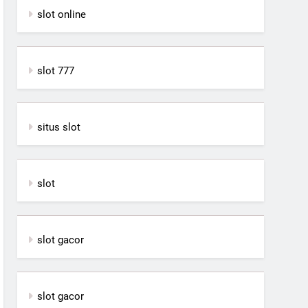
slot online
slot 777
situs slot
slot
slot gacor
slot gacor