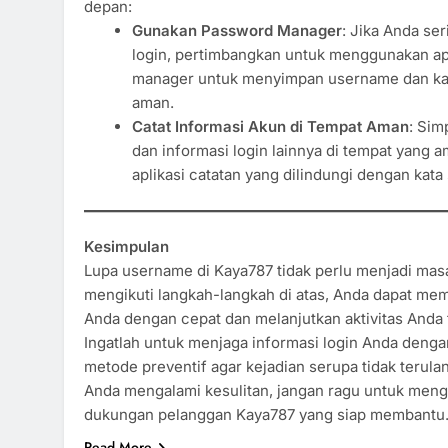
depan:
Gunakan Password Manager
: Jika Anda ser
login, pertimbangkan untuk menggunakan ap
manager untuk menyimpan username dan ka
aman.
Catat Informasi Akun di Tempat Aman
: Sim
dan informasi login lainnya di tempat yang a
aplikasi catatan yang dilindungi dengan kata 
Kesimpulan
Lupa username di Kaya787 tidak perlu menjadi mas
mengikuti langkah-langkah di atas, Anda dapat m
Anda dengan cepat dan melanjutkan aktivitas Anda
Ingatlah untuk menjaga informasi login Anda deng
metode preventif agar kejadian serupa tidak terula
Anda mengalami kesulitan, jangan ragu untuk men
dukungan pelanggan Kaya787 yang siap membantu
Read More