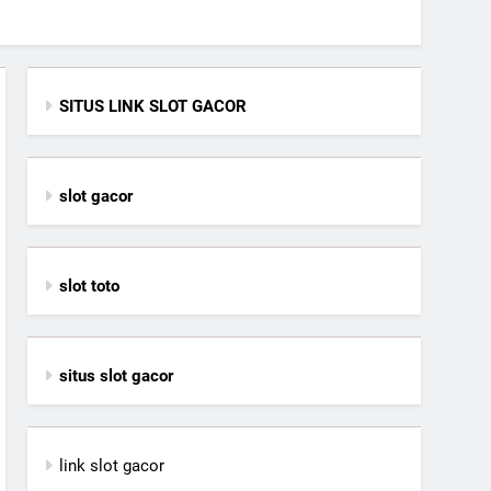
SITUS LINK SLOT GACOR
slot gacor
slot toto
situs slot gacor
link slot gacor