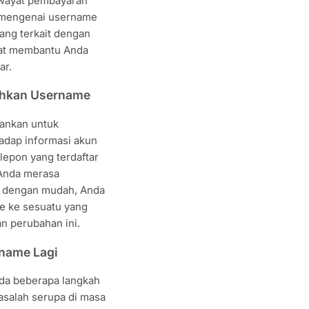
iwayat pembayaran
k mengenai username
ang terkait dengan
pat membantu Anda
ar.
lihkan Username
rankan untuk
adap informasi akun
lepon yang terdaftar
 Anda merasa
at dengan mudah, Anda
e ke sesuatu yang
n perubahan ini.
rname Lagi
da beberapa langkah
asalah serupa di masa