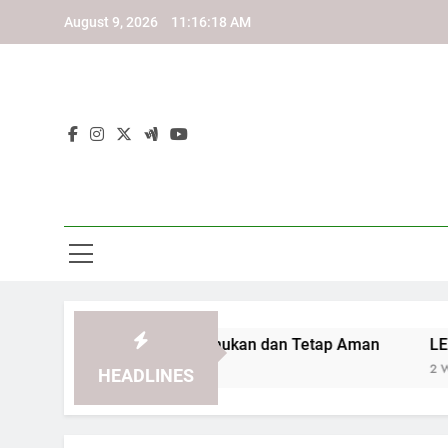
Skip
August 9, 2026
11:16:19 AM
to
content
MC 
Ikuti Beri
 agar Mudah Ditemukan dan Tetap Aman
LEBAH4D Link 
2 Weeks Ago
HEADLINES