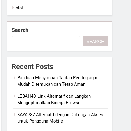
slot
Search
SEARCH
Recent Posts
Panduan Menyimpan Tautan Penting agar
Mudah Ditemukan dan Tetap Aman
LEBAH4D Link Alternatif dan Langkah
Mengoptimalkan Kinerja Browser
KAYA787 Alternatif dengan Dukungan Akses
untuk Pengguna Mobile