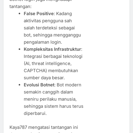
tantangan:
False Positive
: Kadang
aktivitas pengguna sah
salah terdeteksi sebagai
bot, sehingga mengganggu
pengalaman login.
Kompleksitas Infrastruktur
:
Integrasi berbagai teknologi
(AI, threat intelligence,
CAPTCHA) membutuhkan
sumber daya besar.
Evolusi Botnet
: Bot modern
semakin canggih dalam
meniru perilaku manusia,
sehingga sistem harus terus
diperbarui.
Kaya787 mengatasi tantangan ini