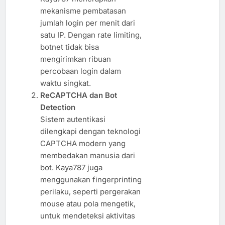
mekanisme pembatasan
jumlah login per menit dari
satu IP. Dengan rate limiting,
botnet tidak bisa
mengirimkan ribuan
percobaan login dalam
waktu singkat.
ReCAPTCHA dan Bot
Detection
Sistem autentikasi
dilengkapi dengan teknologi
CAPTCHA modern yang
membedakan manusia dari
bot. Kaya787 juga
menggunakan fingerprinting
perilaku, seperti pergerakan
mouse atau pola mengetik,
untuk mendeteksi aktivitas