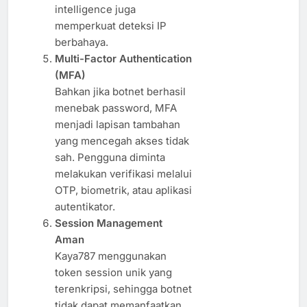
intelligence juga
memperkuat deteksi IP
berbahaya.
Multi-Factor Authentication
(MFA)
Bahkan jika botnet berhasil
menebak password, MFA
menjadi lapisan tambahan
yang mencegah akses tidak
sah. Pengguna diminta
melakukan verifikasi melalui
OTP, biometrik, atau aplikasi
autentikator.
Session Management
Aman
Kaya787 menggunakan
token session unik yang
terenkripsi, sehingga botnet
tidak dapat memanfaatkan