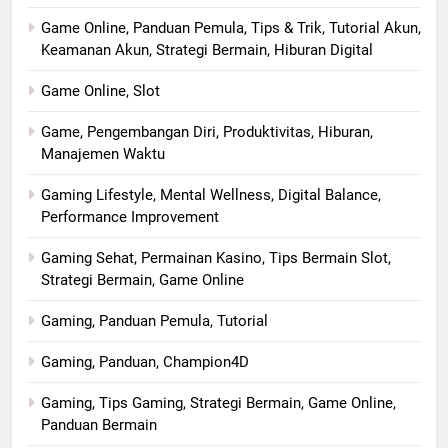
Game Online, Panduan Pemula, Tips & Trik, Tutorial Akun,
Keamanan Akun, Strategi Bermain, Hiburan Digital
Game Online, Slot
Game, Pengembangan Diri, Produktivitas, Hiburan,
Manajemen Waktu
Gaming Lifestyle, Mental Wellness, Digital Balance,
Performance Improvement
Gaming Sehat, Permainan Kasino, Tips Bermain Slot,
Strategi Bermain, Game Online
Gaming, Panduan Pemula, Tutorial
Gaming, Panduan, Champion4D
Gaming, Tips Gaming, Strategi Bermain, Game Online,
Panduan Bermain