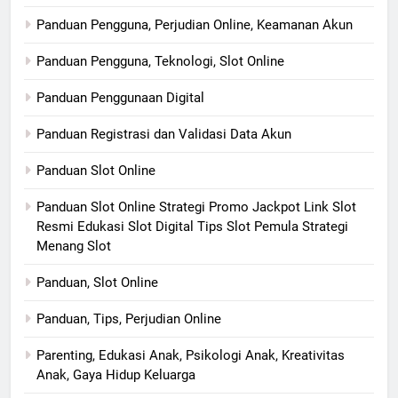
Panduan Pengguna, Perjudian Online, Keamanan Akun
Panduan Pengguna, Teknologi, Slot Online
Panduan Penggunaan Digital
Panduan Registrasi dan Validasi Data Akun
Panduan Slot Online
Panduan Slot Online Strategi Promo Jackpot Link Slot
Resmi Edukasi Slot Digital Tips Slot Pemula Strategi
Menang Slot
Panduan, Slot Online
Panduan, Tips, Perjudian Online
Parenting, Edukasi Anak, Psikologi Anak, Kreativitas
Anak, Gaya Hidup Keluarga