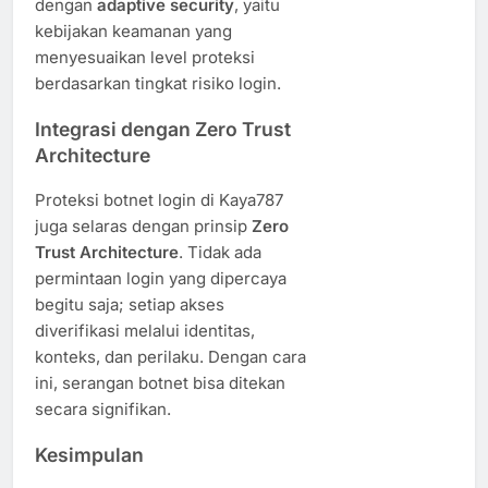
dengan
adaptive security
, yaitu
kebijakan keamanan yang
menyesuaikan level proteksi
berdasarkan tingkat risiko login.
Integrasi dengan Zero Trust
Architecture
Proteksi botnet login di Kaya787
juga selaras dengan prinsip
Zero
Trust Architecture
. Tidak ada
permintaan login yang dipercaya
begitu saja; setiap akses
diverifikasi melalui identitas,
konteks, dan perilaku. Dengan cara
ini, serangan botnet bisa ditekan
secara signifikan.
Kesimpulan