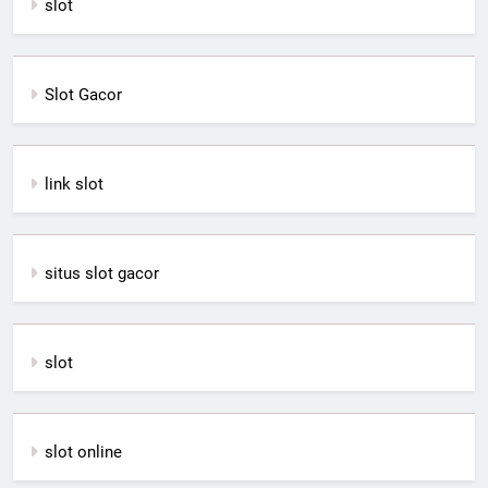
slot
Slot Gacor
link slot
situs slot gacor
slot
slot online