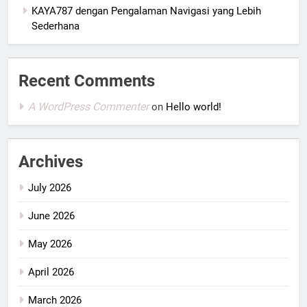
KAYA787 dengan Pengalaman Navigasi yang Lebih
Sederhana
Recent Comments
A WordPress Commenter
on
Hello world!
Archives
July 2026
June 2026
May 2026
April 2026
March 2026