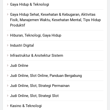
Gaya Hidup & Teknologi
Gaya Hidup Sehat, Kesehatan & Kebugaran, Aktivitas
Fisik, Manajemen Waktu, Kesehatan Mental, Tips Hidup
Produktif
Hiburan, Teknologi, Gaya Hidup
Industri Digital
Infrastruktur & Arsitektur Sistem
Judi Online
Judi Online, Slot Online, Panduan Bergabung
Judi Online, Slot, Strategi Permainan
Judi Online, Slot, Strategi Slot
Kasino & Teknologi