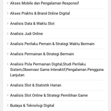
Akses Mobile dan Pengalaman Responsif
Akses Praktis & Brand Online Digital
Analisis Data & Waktu Slot
Analisis Judi Online
Analisis Perilaku Pemain & Strategi Waktu Bermain
Analisis Permainan & Strategi Bermain
Analisis Pola Permainan Digital,Studi Perilaku
Sistem,Observasi Game Interaktif,Pengalaman Pengguna
Lanjutan
Analisis Slot & Statistik Harian
Analisis Slot Online & Strategi Pemilihan Game
Budaya & Teknologi Digital