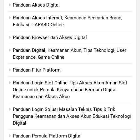
Panduan Akses Digital
Panduan Akses Internet, Keamanan Pencarian Brand,
Edukasi TIARA4D Online
Panduan Browser dan Akses Digital
Panduan Digital, Keamanan Akun, Tips Teknologi, User
Experience, Game Online
Panduan Fitur Platform
Panduan Login Slot Online Tips Akses Akun Aman Slot
Online untuk Pemula Kenyamanan Bermain Digital
Keamanan dan Akses Akun
Panduan Login Solusi Masalah Teknis Tips & Trik
Pengguna Keamanan dan Akses Akun Edukasi Teknologi
Digital
Panduan Pemula Platform Digital