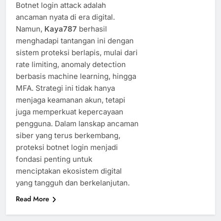
Botnet login attack adalah
ancaman nyata di era digital.
Namun,
Kaya787
berhasil
menghadapi tantangan ini dengan
sistem proteksi berlapis, mulai dari
rate limiting, anomaly detection
berbasis machine learning, hingga
MFA. Strategi ini tidak hanya
menjaga keamanan akun, tetapi
juga memperkuat kepercayaan
pengguna. Dalam lanskap ancaman
siber yang terus berkembang,
proteksi botnet login menjadi
fondasi penting untuk
menciptakan ekosistem digital
yang tangguh dan berkelanjutan.
Read More