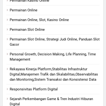
Permainan Kasino Online
Permainan Online
Permainan Online, Slot, Kasino Online
Permainan Slot Online
Permainan Slot Online, Strategi Judi Online, Panduan Slot
Gacor
Personal Growth, Decision Making, Life Planning, Time
Management
Rekayasa Kinerja Platform,Stabilitas Infrastruktur
Digital,Manajemen Trafik dan Skalabilitas,Observabilitas
dan Monitoring,Sistem Transaksi dan Konsistensi Data
Responsivitas Platform Digital
Sejarah Perkembangan Game & Tren Industri Hiburan
Digital