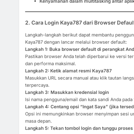
Kenyamanan dalam multitasking antar apli
2. Cara Login Kaya787 dari Browser Defaul
Langkah-langkah berikut dapat membantu penggu
Kaya787 dengan lancar melalui browser default:
Langkah 1: Buka browser default di perangkat An
Pastikan browser Anda telah diperbarui ke versi t
dan performa maksimal.
Langkah 2: Ketik alamat resmi Kaya787
Masukkan URL secara manual atau klik tautan lang
terpercaya.
Langkah 3: Masukkan kredensial login
Isi nama pengguna/email dan kata sandi Anda pada f
Langkah 4: Centang opsi “Ingat Saya” (jika tersed
Opsi ini memungkinkan browser menyimpan sesi unt
masa depan.
Langkah 5: Tekan tombol login dan tunggu proses 