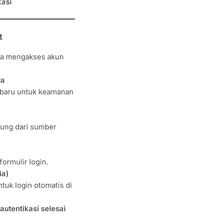
kasi
t
na mengakses akun
da
erbaru untuk keamanan
sung dari sumber
ormulir login.
ia)
uk login otomatis di
autentikasi selesai