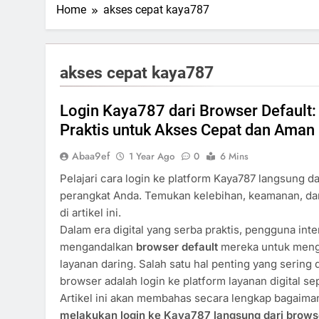
Home
akses cepat kaya787
akses cepat kaya787
Login Kaya787 dari Browser Default
Praktis untuk Akses Cepat dan Aman
Abaa9ef
1 Year Ago
0
6 Mins
Pelajari cara login ke platform Kaya787 langsung da
perangkat Anda. Temukan kelebihan, keamanan, dan
di artikel ini.
Dalam era digital yang serba praktis, pengguna int
mengandalkan
browser default
mereka untuk meng
layanan daring. Salah satu hal penting yang sering 
browser adalah login ke platform layanan digital se
Artikel ini akan membahas secara lengkap bagaima
melakukan login ke Kaya787 langsung dari browse