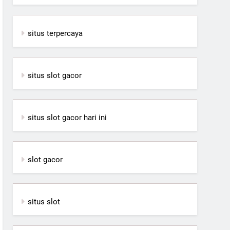
situs terpercaya
situs slot gacor
situs slot gacor hari ini
slot gacor
situs slot