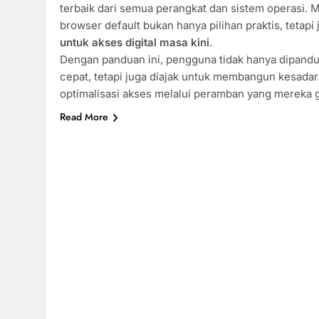
terbaik dari semua perangkat dan sistem operasi. Mak
browser default bukan hanya pilihan praktis, tetapi
untuk akses digital masa kini
.
Dengan panduan ini, pengguna tidak hanya dipandu
cepat, tetapi juga diajak untuk membangun kesad
optimalisasi akses melalui peramban yang mereka g
Read More