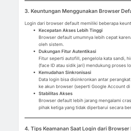
3. Keuntungan Menggunakan Browser Defa
Login dari browser default memiliki beberapa keunt
Kecepatan Akses Lebih Tinggi
Browser default umumnya lebih cepat karena
oleh sistem.
Dukungan Fitur Autentikasi
Fitur seperti autofill, pengelola kata sandi, 
(face ID atau sidik jari) mendukung proses lo
Kemudahan Sinkronisasi
Data login bisa disinkronkan antar perangkat
ke akun browser (seperti Google Account di
Stabilitas Akses
Browser default lebih jarang mengalami cras
pihak ketiga yang tidak diperbarui secara ber
4. Tips Keamanan Saat Login dari Browser 