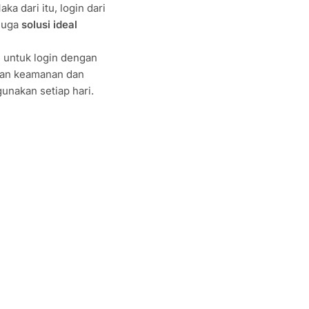
a dari itu, login dari
 juga
solusi ideal
 untuk login dengan
aran keamanan dan
unakan setiap hari.