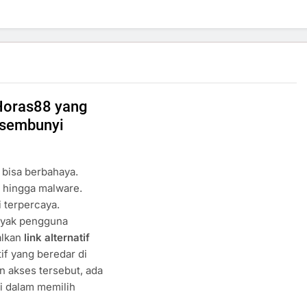
 Horas88 yang
rsembunyi
 bisa berbahaya.
a hingga malware.
 terpercaya.
nyak pengguna
lkan
link alternatif
tif yang beredar di
n akses tersebut, ada
ti dalam memilih