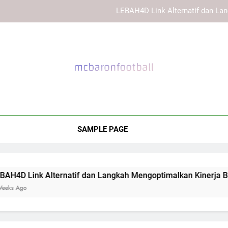
LEBAH4D Link Alternatif dan La
KAYA787 Alternatif dengan D
Cara Menangani Pesan Kesala
Panduan Menyimpan Tautan Penting 
Baron Football
LEBAH4D Link Alternatif dan La
ta Dan Ulasan Terbaru Seputar Dunia Sepak Bola Di MC Baron Fo
KAYA787 Alternatif dengan D
SAMPLE PAGE
Cara Menangani Pesan Kesala
Alternatif dan Langkah Mengoptimalkan Kinerja Browser