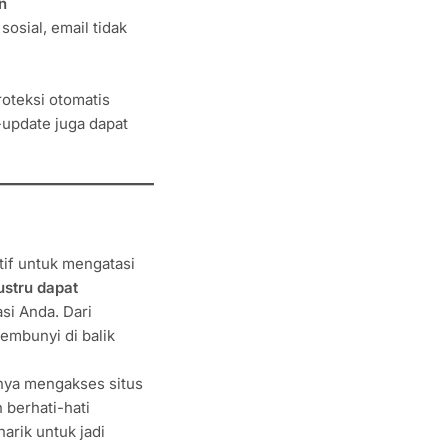
n
osial, email tidak
oteksi otomatis
-update juga dapat
tif untuk mengatasi
ustru dapat
si Anda. Dari
embunyi di balik
nya mengakses situs
 berhati-hati
arik untuk jadi