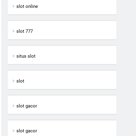
slot online
slot 777
situs slot
slot
slot gacor
slot gacor