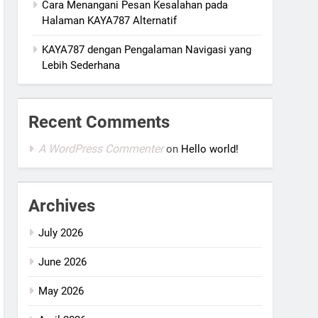
Cara Menangani Pesan Kesalahan pada
Halaman KAYA787 Alternatif
KAYA787 dengan Pengalaman Navigasi yang
Lebih Sederhana
Recent Comments
A WordPress Commenter
on
Hello world!
Archives
July 2026
June 2026
May 2026