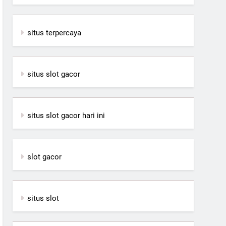
situs terpercaya
situs slot gacor
situs slot gacor hari ini
slot gacor
situs slot