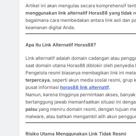
Artikel ini akan mengulas secara komprehensif ten
menggunakan link alternatif Horas88 yang tidak 
bagaimana cara membedakan antara link asli dan p
keamanan digital Anda.
Apa Itu Link Alternatif Horas88?
Link alternatif adalah domain cadangan atau pengg
saat domain utama Horas88 diblokir oleh penyedia l
Pengelola resmi biasanya membagikan link ini mela
terpercaya
, seperti akun media sosial resmi, grup 
pusat informasi
horas88 link alternatif
.
Namun, karena tingginya permintaan akses, banyak 
bertanggung jawab memanfaatkan situasi ini den
palsu
yang meniru domain resmi, dengan tujuan me
malware, atau bahkan mengambil alih akun penggu
Risiko Utama Menggunakan Link Tidak Resmi