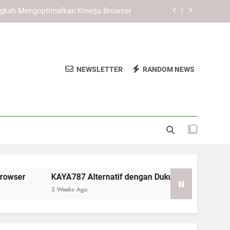
ngkah Mengoptimalkan Kinerja Browser
ukungan Akses untuk Pengguna Mobile
han pada Halaman KAYA787 Alternatif
NEWSLETTER
RANDOM NEWS
agar Mudah Ditemukan dan Tetap Aman
ngkah Mengoptimalkan Kinerja Browser
otball.
ukungan Akses untuk Pengguna Mobile
han pada Halaman KAYA787 Alternatif
KAYA787 Alternatif dengan Dukungan Akses untuk Penggun
3 Weeks Ago