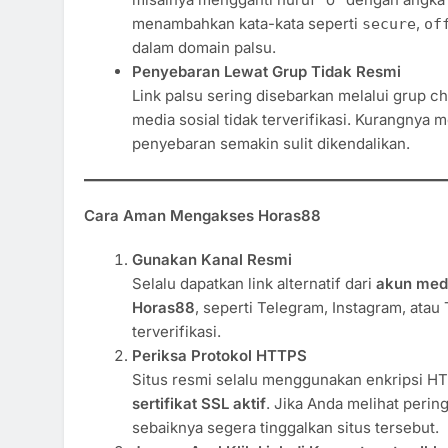
menambahkan kata-kata seperti
,
secure
of
dalam domain palsu.
Penyebaran Lewat Grup Tidak Resmi
Link palsu sering disebarkan melalui grup c
media sosial tidak terverifikasi. Kurangnya
penyebaran semakin sulit dikendalikan.
Cara Aman Mengakses Horas88
Gunakan Kanal Resmi
Selalu dapatkan link alternatif dari
akun medi
Horas88
, seperti Telegram, Instagram, atau
terverifikasi.
Periksa Protokol HTTPS
Situs resmi selalu menggunakan enkripsi 
sertifikat SSL aktif
. Jika Anda melihat perin
sebaiknya segera tinggalkan situs tersebut.