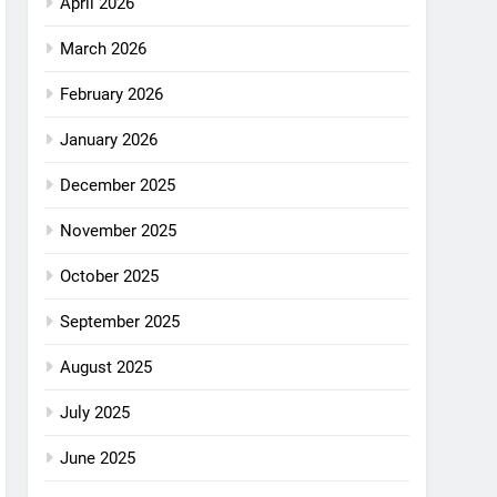
April 2026
March 2026
February 2026
January 2026
December 2025
November 2025
October 2025
September 2025
August 2025
July 2025
June 2025