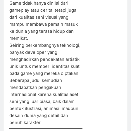
Game tidak hanya dinilai dari
gameplay atau cerita, tetapi juga
dari kualitas seni visual yang
mampu membawa pemain masuk
ke dunia yang terasa hidup dan
memikat.
Seiring berkembangnya teknologi,
banyak developer yang
menghadirkan pendekatan artistik
unik untuk memberi identitas kuat
pada game yang mereka ciptakan.
Beberapa judul kemudian
mendapatkan pengakuan
internasional karena kualitas aset
seni yang luar biasa, baik dalam
bentuk ilustrasi, animasi, maupun
desain dunia yang detail dan
penuh karakter.