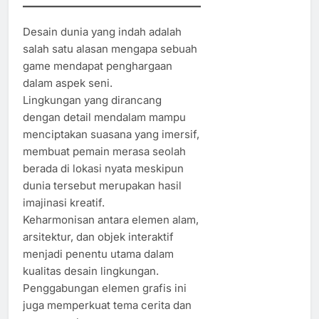
Desain dunia yang indah adalah
salah satu alasan mengapa sebuah
game mendapat penghargaan
dalam aspek seni.
Lingkungan yang dirancang
dengan detail mendalam mampu
menciptakan suasana yang imersif,
membuat pemain merasa seolah
berada di lokasi nyata meskipun
dunia tersebut merupakan hasil
imajinasi kreatif.
Keharmonisan antara elemen alam,
arsitektur, dan objek interaktif
menjadi penentu utama dalam
kualitas desain lingkungan.
Penggabungan elemen grafis ini
juga memperkuat tema cerita dan