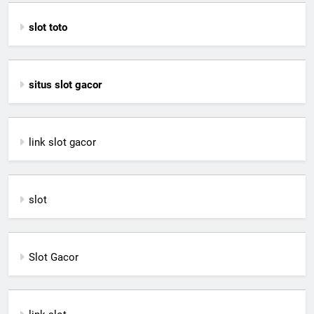
slot toto
situs slot gacor
link slot gacor
slot
Slot Gacor