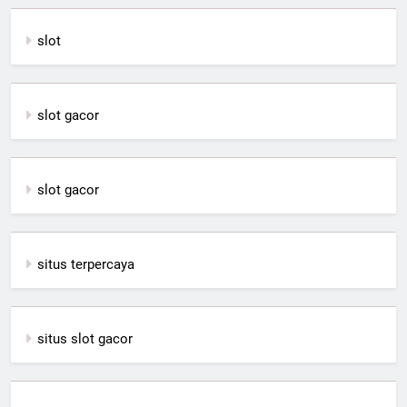
slot
slot gacor
slot gacor
situs terpercaya
situs slot gacor