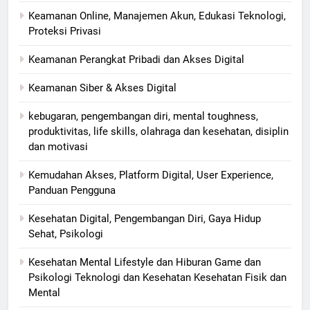
Keamanan Online, Manajemen Akun, Edukasi Teknologi,
Proteksi Privasi
Keamanan Perangkat Pribadi dan Akses Digital
Keamanan Siber & Akses Digital
kebugaran, pengembangan diri, mental toughness,
produktivitas, life skills, olahraga dan kesehatan, disiplin
dan motivasi
Kemudahan Akses, Platform Digital, User Experience,
Panduan Pengguna
Kesehatan Digital, Pengembangan Diri, Gaya Hidup
Sehat, Psikologi
Kesehatan Mental Lifestyle dan Hiburan Game dan
Psikologi Teknologi dan Kesehatan Kesehatan Fisik dan
Mental