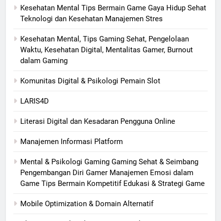
Kesehatan Mental Tips Bermain Game Gaya Hidup Sehat
Teknologi dan Kesehatan Manajemen Stres
Kesehatan Mental, Tips Gaming Sehat, Pengelolaan
Waktu, Kesehatan Digital, Mentalitas Gamer, Burnout
dalam Gaming
Komunitas Digital & Psikologi Pemain Slot
LARIS4D
Literasi Digital dan Kesadaran Pengguna Online
Manajemen Informasi Platform
Mental & Psikologi Gaming Gaming Sehat & Seimbang
Pengembangan Diri Gamer Manajemen Emosi dalam
Game Tips Bermain Kompetitif Edukasi & Strategi Game
Mobile Optimization & Domain Alternatif