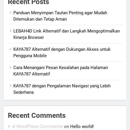
Recent Posts
Panduan Menyimpan Tautan Penting agar Mudah
Ditemukan dan Tetap Aman
LEBAH4D Link Alternatif dan Langkah Mengoptimalkan
Kinerja Browser
KAYA787 Alternatif dengan Dukungan Akses untuk
Pengguna Mobile
Cara Menangani Pesan Kesalahan pada Halaman
KAYA787 Alternatif
KAYA787 dengan Pengalaman Navigasi yang Lebih
Sederhana
Recent Comments
A WordPress Commenter
on
Hello world!