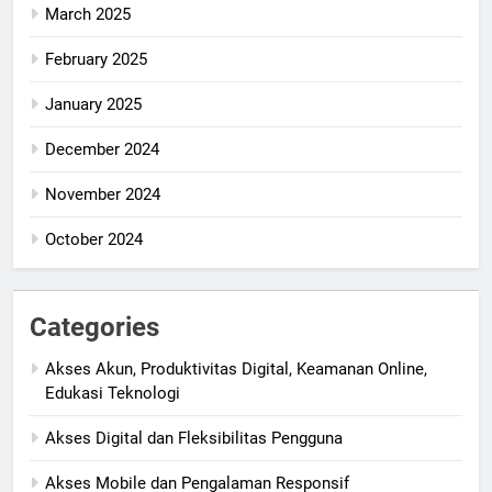
March 2025
February 2025
January 2025
December 2024
November 2024
October 2024
Categories
Akses Akun, Produktivitas Digital, Keamanan Online,
Edukasi Teknologi
Akses Digital dan Fleksibilitas Pengguna
Akses Mobile dan Pengalaman Responsif