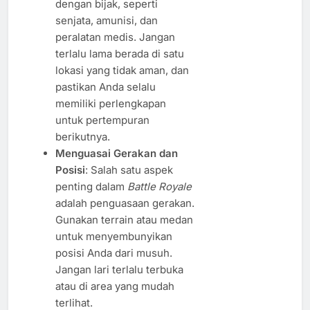
dengan bijak, seperti
senjata, amunisi, dan
peralatan medis. Jangan
terlalu lama berada di satu
lokasi yang tidak aman, dan
pastikan Anda selalu
memiliki perlengkapan
untuk pertempuran
berikutnya.
Menguasai Gerakan dan
Posisi
: Salah satu aspek
penting dalam
Battle Royale
adalah penguasaan gerakan.
Gunakan terrain atau medan
untuk menyembunyikan
posisi Anda dari musuh.
Jangan lari terlalu terbuka
atau di area yang mudah
terlihat.