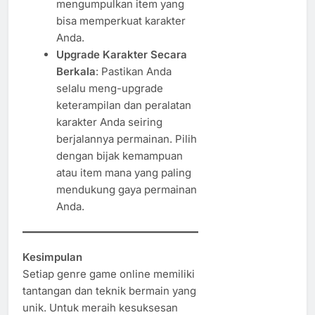
mengumpulkan item yang
bisa memperkuat karakter
Anda.
Upgrade Karakter Secara
Berkala
: Pastikan Anda
selalu meng-upgrade
keterampilan dan peralatan
karakter Anda seiring
berjalannya permainan. Pilih
dengan bijak kemampuan
atau item mana yang paling
mendukung gaya permainan
Anda.
Kesimpulan
Setiap genre game online memiliki
tantangan dan teknik bermain yang
unik. Untuk meraih kesuksesan