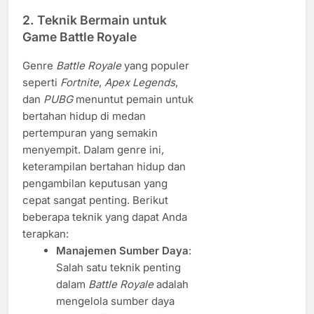
2.
Teknik Bermain untuk
Game Battle Royale
Genre
Battle Royale
yang populer
seperti
Fortnite
,
Apex Legends
,
dan
PUBG
menuntut pemain untuk
bertahan hidup di medan
pertempuran yang semakin
menyempit. Dalam genre ini,
keterampilan bertahan hidup dan
pengambilan keputusan yang
cepat sangat penting. Berikut
beberapa teknik yang dapat Anda
terapkan:
Manajemen Sumber Daya
:
Salah satu teknik penting
dalam
Battle Royale
adalah
mengelola sumber daya