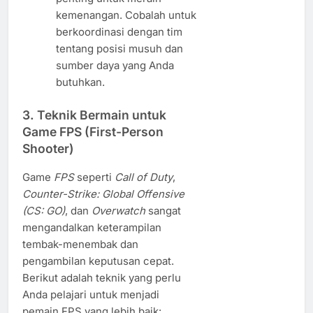
kemenangan. Cobalah untuk
berkoordinasi dengan tim
tentang posisi musuh dan
sumber daya yang Anda
butuhkan.
3.
Teknik Bermain untuk
Game FPS (First-Person
Shooter)
Game
FPS
seperti
Call of Duty
,
Counter-Strike: Global Offensive
(CS: GO)
, dan
Overwatch
sangat
mengandalkan keterampilan
tembak-menembak dan
pengambilan keputusan cepat.
Berikut adalah teknik yang perlu
Anda pelajari untuk menjadi
pemain FPS yang lebih baik: