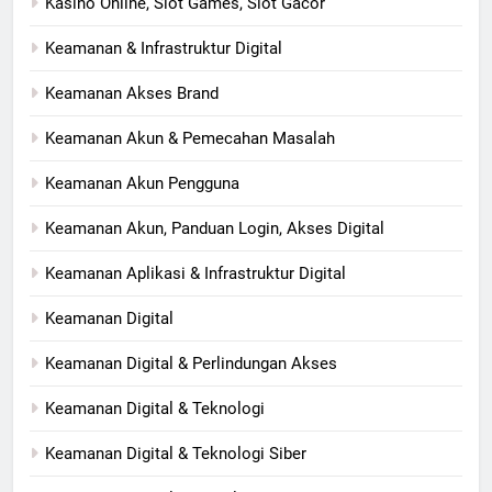
Kasino Online, Slot Games, Slot Gacor
Keamanan & Infrastruktur Digital
Keamanan Akses Brand
Keamanan Akun & Pemecahan Masalah
Keamanan Akun Pengguna
Keamanan Akun, Panduan Login, Akses Digital
Keamanan Aplikasi & Infrastruktur Digital
Keamanan Digital
Keamanan Digital & Perlindungan Akses
Keamanan Digital & Teknologi
Keamanan Digital & Teknologi Siber