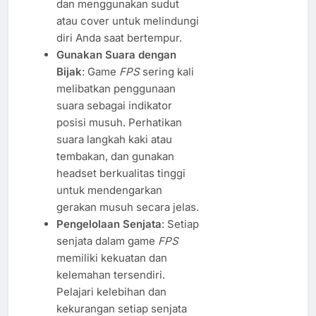
dan menggunakan sudut
atau cover untuk melindungi
diri Anda saat bertempur.
Gunakan Suara dengan
Bijak
: Game
FPS
sering kali
melibatkan penggunaan
suara sebagai indikator
posisi musuh. Perhatikan
suara langkah kaki atau
tembakan, dan gunakan
headset berkualitas tinggi
untuk mendengarkan
gerakan musuh secara jelas.
Pengelolaan Senjata
: Setiap
senjata dalam game
FPS
memiliki kekuatan dan
kelemahan tersendiri.
Pelajari kelebihan dan
kekurangan setiap senjata