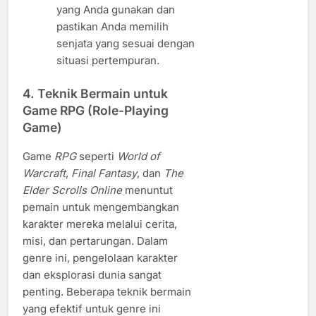
yang Anda gunakan dan
pastikan Anda memilih
senjata yang sesuai dengan
situasi pertempuran.
4.
Teknik Bermain untuk
Game RPG (Role-Playing
Game)
Game
RPG
seperti
World of
Warcraft
,
Final Fantasy
, dan
The
Elder Scrolls Online
menuntut
pemain untuk mengembangkan
karakter mereka melalui cerita,
misi, dan pertarungan. Dalam
genre ini, pengelolaan karakter
dan eksplorasi dunia sangat
penting. Beberapa teknik bermain
yang efektif untuk genre ini