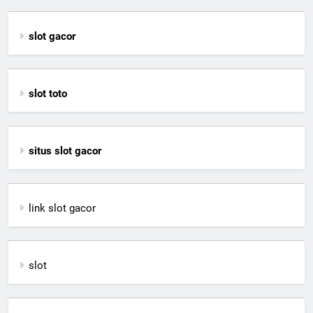
slot gacor
slot toto
situs slot gacor
link slot gacor
slot