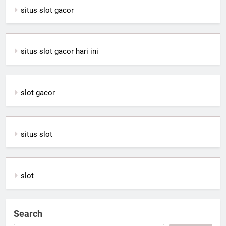
situs slot gacor
situs slot gacor hari ini
slot gacor
situs slot
slot
Search