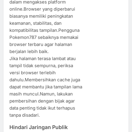
dalam mengakses platform
online.Browser yang diperbarui
biasanya memiliki peningkatan
keamanan, stabilitas, dan
kompatibilitas tampilan.Pengguna
Pokemon787 sebaiknya memakai
browser terbaru agar halaman
berjalan lebih baik.
Jika halaman terasa lambat atau
tampil tidak sempurna, periksa
versi browser terlebih
dahulu.Membersihkan cache juga
dapat membantu jika tampilan lama
masih muncul.Namun, lakukan
pembersihan dengan bijak agar
data penting tidak ikut terhapus
tanpa disadari.
Hindari Jaringan Publik