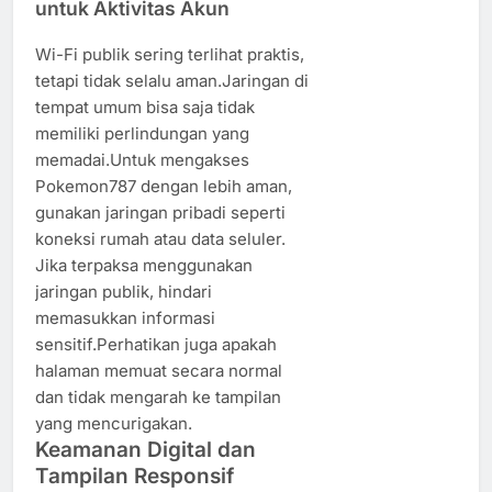
untuk Aktivitas Akun
Wi-Fi publik sering terlihat praktis,
tetapi tidak selalu aman.Jaringan di
tempat umum bisa saja tidak
memiliki perlindungan yang
memadai.Untuk mengakses
Pokemon787 dengan lebih aman,
gunakan jaringan pribadi seperti
koneksi rumah atau data seluler.
Jika terpaksa menggunakan
jaringan publik, hindari
memasukkan informasi
sensitif.Perhatikan juga apakah
halaman memuat secara normal
dan tidak mengarah ke tampilan
yang mencurigakan.
Keamanan Digital dan
Tampilan Responsif