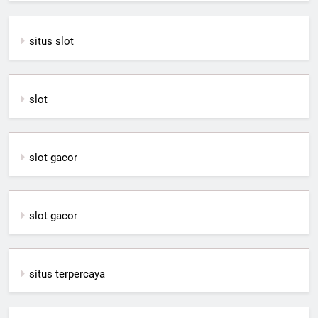
situs slot
slot
slot gacor
slot gacor
situs terpercaya