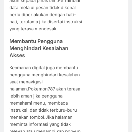
akun kepada pihak lain.Permintaan
data melalui pesan tidak dikenal
perlu diperlakukan dengan hati-
hati, terutama jika disertai instruksi
yang terasa mendesak.
Membantu Pengguna
Menghindari Kesalahan
Akses
Keamanan digital juga membantu
pengguna menghindari kesalahan
saat menavigasi
halaman.Pokemon787 akan terasa
lebih aman jika pengguna
memahami menu, membaca
instruksi, dan tidak terburu-buru
menekan tombol.Jika halaman
meminta informasi yang tidak
relevan atau menampilkan pop-up