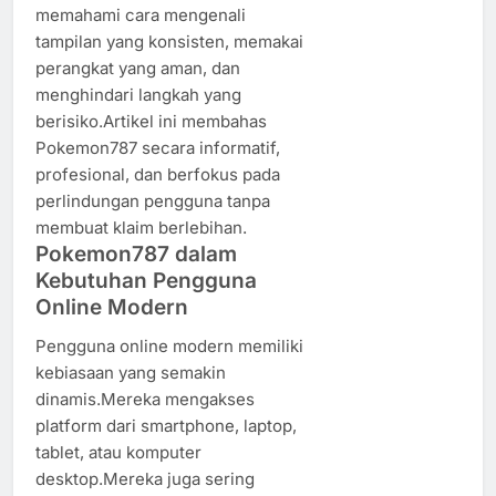
memahami cara mengenali
tampilan yang konsisten, memakai
perangkat yang aman, dan
menghindari langkah yang
berisiko.Artikel ini membahas
Pokemon787 secara informatif,
profesional, dan berfokus pada
perlindungan pengguna tanpa
membuat klaim berlebihan.
Pokemon787 dalam
Kebutuhan Pengguna
Online Modern
Pengguna online modern memiliki
kebiasaan yang semakin
dinamis.Mereka mengakses
platform dari smartphone, laptop,
tablet, atau komputer
desktop.Mereka juga sering