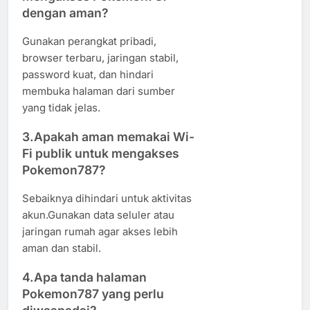
dengan aman?
Gunakan perangkat pribadi,
browser terbaru, jaringan stabil,
password kuat, dan hindari
membuka halaman dari sumber
yang tidak jelas.
3.Apakah aman memakai Wi-
Fi publik untuk mengakses
Pokemon787?
Sebaiknya dihindari untuk aktivitas
akun.Gunakan data seluler atau
jaringan rumah agar akses lebih
aman dan stabil.
4.Apa tanda halaman
Pokemon787 yang perlu