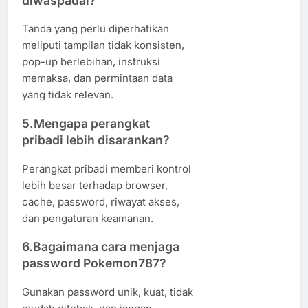
diwaspadai?
Tanda yang perlu diperhatikan
meliputi tampilan tidak konsisten,
pop-up berlebihan, instruksi
memaksa, dan permintaan data
yang tidak relevan.
5.Mengapa perangkat
pribadi lebih disarankan?
Perangkat pribadi memberi kontrol
lebih besar terhadap browser,
cache, password, riwayat akses,
dan pengaturan keamanan.
6.Bagaimana cara menjaga
password Pokemon787?
Gunakan password unik, kuat, tidak