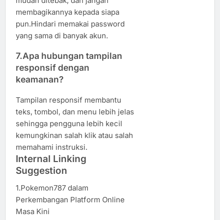
mudah ditebak, dan jangan
membagikannya kepada siapa
pun.Hindari memakai password
yang sama di banyak akun.
7.Apa hubungan tampilan
responsif dengan
keamanan?
Tampilan responsif membantu
teks, tombol, dan menu lebih jelas
sehingga pengguna lebih kecil
kemungkinan salah klik atau salah
memahami instruksi.
Internal Linking
Suggestion
1.Pokemon787 dalam
Perkembangan Platform Online
Masa Kini