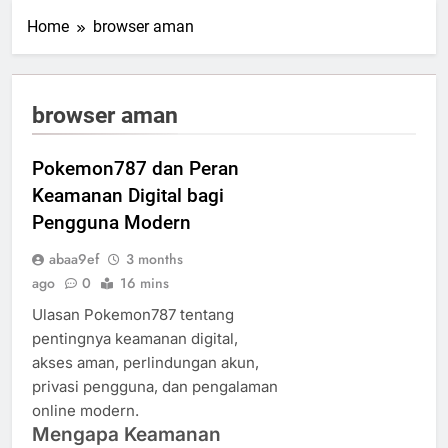
Home
browser aman
browser aman
Pokemon787 dan Peran
Keamanan Digital bagi
Pengguna Modern
abaa9ef
3 months
ago
0
16 mins
Ulasan Pokemon787 tentang
pentingnya keamanan digital,
akses aman, perlindungan akun,
privasi pengguna, dan pengalaman
online modern.
Mengapa Keamanan