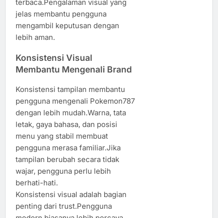
terbaca.Pengalaman visual yang
jelas membantu pengguna
mengambil keputusan dengan
lebih aman.
Konsistensi Visual
Membantu Mengenali Brand
Konsistensi tampilan membantu
pengguna mengenali Pokemon787
dengan lebih mudah.Warna, tata
letak, gaya bahasa, dan posisi
menu yang stabil membuat
pengguna merasa familiar.Jika
tampilan berubah secara tidak
wajar, pengguna perlu lebih
berhati-hati.
Konsistensi visual adalah bagian
penting dari trust.Pengguna
modern biasanya lebih percaya