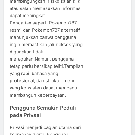
membingungkan, risiko salah klik
atau salah memasukkan informasi
dapat meningkat.
Pencarian seperti Pokemon787
resmi dan Pokemon787 alternatif
menunjukkan bahwa pengguna
ingin memastikan jalur akses yang
digunakan tidak
meragukan.Namun, pengguna
tetap perlu bersikap teliti.Tampilan
yang rapi, bahasa yang
profesional, dan struktur menu
yang konsisten dapat membantu
membangun kepercayaan.
Pengguna Semakin Peduli
pada Privasi
Privasi menjadi bagian utama dari
keamanan digital.Pengguna