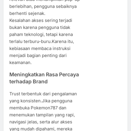
berlebihan, pengguna sebaiknya
berhenti sejenak.
Kesalahan akses sering terjadi
bukan karena pengguna tidak
paham teknologi, tetapi karena
terlalu terburu-buru.Karena itu,
kebiasaan membaca instruksi
menjadi bagian penting dari
keamanan.
Meningkatkan Rasa Percaya
terhadap Brand
Trust terbentuk dari pengalaman
yang konsisten.Jika pengguna
membuka Pokemon787 dan
menemukan tampilan yang rapi,
navigasi jelas, serta alur akses
yang mudah dipahami, mereka