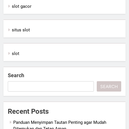
slot gacor
situs slot
slot
Search
SEARCH
Recent Posts
Panduan Menyimpan Tautan Penting agar Mudah
Ditemukan dan Tetap Aman