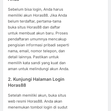
Sebelum bisa login, Anda harus
memiliki akun Horas88. Jika Anda
belum terdaftar, pertama-tama
buka situs Horas88 dan daftar
untuk membuat akun baru. Proses
pendaftaran umumnya mencakup
pengisian informasi pribadi seperti
nama, email, nomor telepon, dan
detail lainnya. Pastikan untuk
memilih kata sandi yang kuat dan
aman untuk melindungi akun Anda.
2.
Kunjungi Halaman Login
Horas88
Setelah memiliki akun, buka situs
web resmi Horas88. Anda akan
menemukan tombol login di sudut