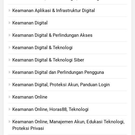
Keamanan Aplikasi & Infrastruktur Digital
Keamanan Digital
Keamanan Digital & Perlindungan Akses
Keamanan Digital & Teknologi
Keamanan Digital & Teknologi Siber
Keamanan Digital dan Perlindungan Pengguna
Keamanan Digital, Proteksi Akun, Panduan Login
Keamanan Online
Keamanan Online, Horas88, Teknologi
Keamanan Online, Manajemen Akun, Edukasi Teknologi,
Proteksi Privasi