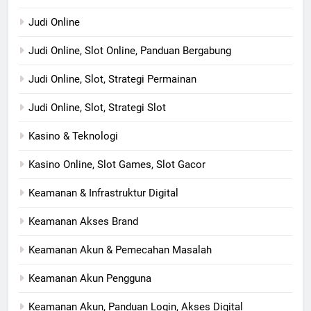
Judi Online
Judi Online, Slot Online, Panduan Bergabung
Judi Online, Slot, Strategi Permainan
Judi Online, Slot, Strategi Slot
Kasino & Teknologi
Kasino Online, Slot Games, Slot Gacor
Keamanan & Infrastruktur Digital
Keamanan Akses Brand
Keamanan Akun & Pemecahan Masalah
Keamanan Akun Pengguna
Keamanan Akun, Panduan Login, Akses Digital