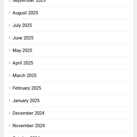
September 2025
August 2025
July 2025
June 2025
May 2025
April 2025
March 2025
February 2025
January 2025
December 2024
November 2024