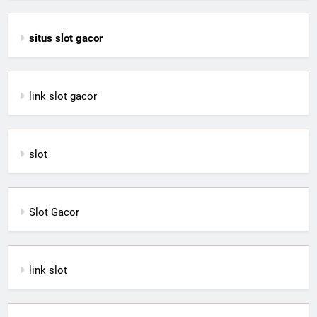
situs slot gacor
link slot gacor
slot
Slot Gacor
link slot