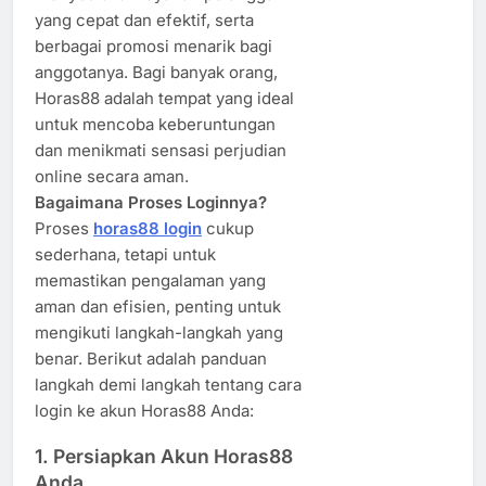
yang cepat dan efektif, serta
berbagai promosi menarik bagi
anggotanya. Bagi banyak orang,
Horas88 adalah tempat yang ideal
untuk mencoba keberuntungan
dan menikmati sensasi perjudian
online secara aman.
Bagaimana Proses Loginnya?
Proses
horas88 login
cukup
sederhana, tetapi untuk
memastikan pengalaman yang
aman dan efisien, penting untuk
mengikuti langkah-langkah yang
benar. Berikut adalah panduan
langkah demi langkah tentang cara
login ke akun Horas88 Anda:
1.
Persiapkan Akun Horas88
Anda