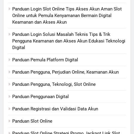
Panduan Login Slot Online Tips Akses Akun Aman Slot
Online untuk Pemula Kenyamanan Bermain Digital
Keamanan dan Akses Akun
Panduan Login Solusi Masalah Teknis Tips & Trik
Pengguna Keamanan dan Akses Akun Edukasi Teknologi
Digital
Panduan Pemula Platform Digital
Panduan Pengguna, Perjudian Online, Keamanan Akun
Panduan Pengguna, Teknologi, Slot Online
Panduan Penggunaan Digital
Panduan Registrasi dan Validasi Data Akun
Panduan Slot Online
Panduan Slot Online Strategi Promo Jackpot Link Slot