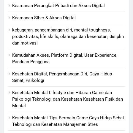
Keamanan Perangkat Pribadi dan Akses Digital
Keamanan Siber & Akses Digital
kebugaran, pengembangan diri, mental toughness,
produktivitas, life skills, olahraga dan kesehatan, disiplin
dan motivasi
Kemudahan Akses, Platform Digital, User Experience,
Panduan Pengguna
Kesehatan Digital, Pengembangan Diri, Gaya Hidup
Sehat, Psikologi
Kesehatan Mental Lifestyle dan Hiburan Game dan
Psikologi Teknologi dan Kesehatan Kesehatan Fisik dan
Mental
Kesehatan Mental Tips Bermain Game Gaya Hidup Sehat
Teknologi dan Kesehatan Manajemen Stres