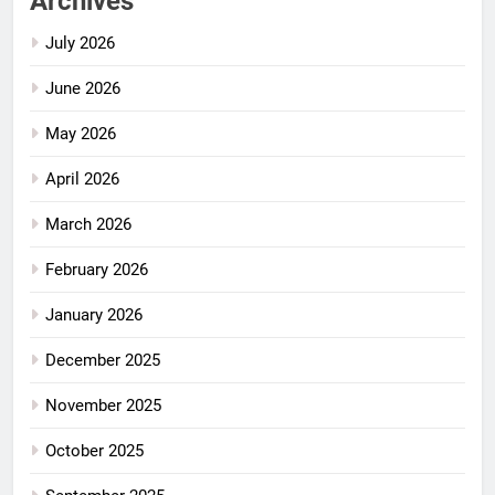
Archives
July 2026
June 2026
May 2026
April 2026
March 2026
February 2026
January 2026
December 2025
November 2025
October 2025