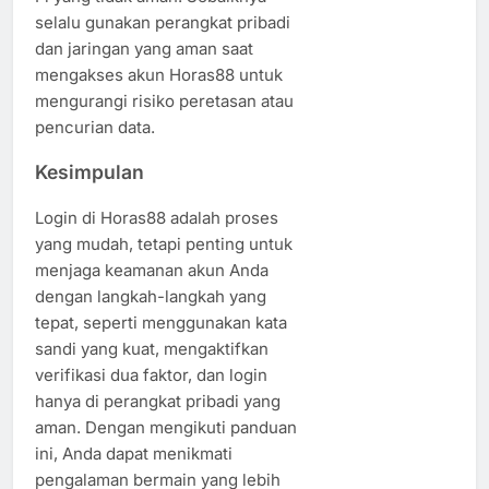
selalu gunakan perangkat pribadi
dan jaringan yang aman saat
mengakses akun Horas88 untuk
mengurangi risiko peretasan atau
pencurian data.
Kesimpulan
Login di Horas88 adalah proses
yang mudah, tetapi penting untuk
menjaga keamanan akun Anda
dengan langkah-langkah yang
tepat, seperti menggunakan kata
sandi yang kuat, mengaktifkan
verifikasi dua faktor, dan login
hanya di perangkat pribadi yang
aman. Dengan mengikuti panduan
ini, Anda dapat menikmati
pengalaman bermain yang lebih