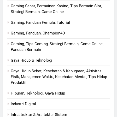
Gaming Sehat, Permainan Kasino, Tips Bermain Slot,
Strategi Bermain, Game Online
Gaming, Panduan Pemula, Tutorial
Gaming, Panduan, Champion4D
Gaming, Tips Gaming, Strategi Bermain, Game Online,
Panduan Bermain
Gaya Hidup & Teknologi
Gaya Hidup Sehat, Kesehatan & Kebugaran, Aktivitas
Fisik, Manajemen Waktu, Kesehatan Mental, Tips Hidup
Produktif
Hiburan, Teknologi, Gaya Hidup
Industri Digital
Infrastruktur & Arsitektur Sistem