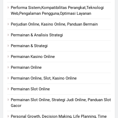
Performa Sistem,Kompatibilitas Perangkat,Teknologi
Web,Pengalaman Pengguna,Optimasi Layanan
Perjudian Online, Kasino Online, Panduan Bermain
Permainan & Analisis Strategi
Permainan & Strategi
Permainan Kasino Online
Permainan Online
Permainan Online, Slot, Kasino Online
Permainan Slot Online
Permainan Slot Online, Strategi Judi Online, Panduan Slot
Gacor
Personal Growth, Decision Making, Life Planning, Time