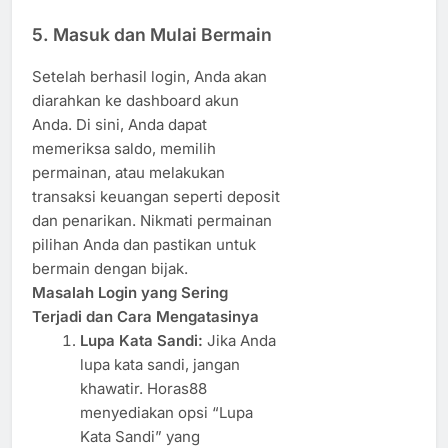
5.
Masuk dan Mulai Bermain
Setelah berhasil login, Anda akan
diarahkan ke dashboard akun
Anda. Di sini, Anda dapat
memeriksa saldo, memilih
permainan, atau melakukan
transaksi keuangan seperti deposit
dan penarikan. Nikmati permainan
pilihan Anda dan pastikan untuk
bermain dengan bijak.
Masalah Login yang Sering
Terjadi dan Cara Mengatasinya
Lupa Kata Sandi:
Jika Anda
lupa kata sandi, jangan
khawatir. Horas88
menyediakan opsi “Lupa
Kata Sandi” yang